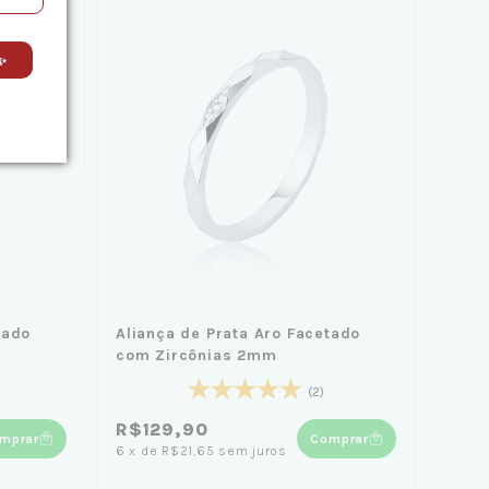
✨
tado
Aliança de Prata Aro Facetado
com Zircônias 2mm
(2)
R$129,90
mprar
Comprar
6
x
de
R$21,65
sem juros