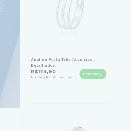
Anel de Prata Três Aros Liso
Detalhados
R$174,90
Comprar
8
x
de
R$21,86
sem juros