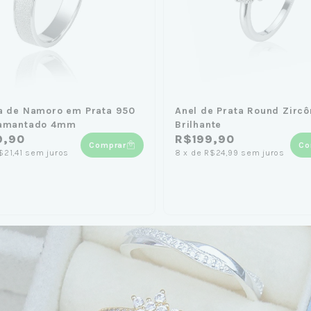
a de Namoro em Prata 950
Anel de Prata Round Zircô
iamantado 4mm
Brilhante
9,90
R$199,90
Comprar
Co
$21,41
sem juros
8
x
de
R$24,99
sem juros