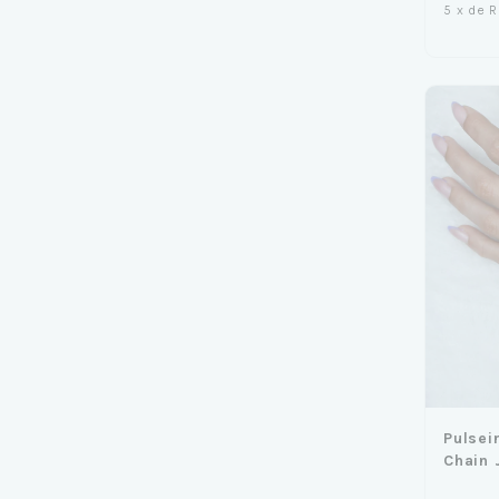
5
x
de
R
Pulsei
Chain 