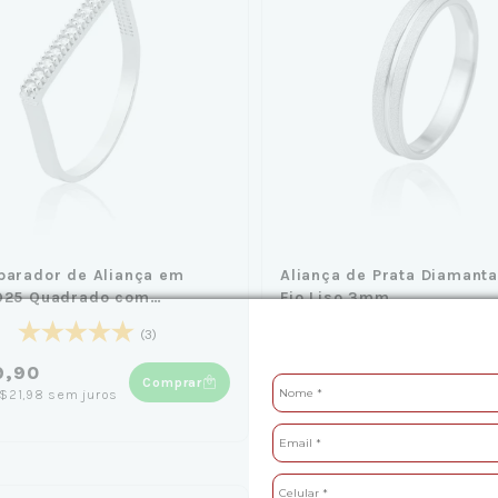
parador de Aliança em
Aliança de Prata Diamant
 925 Quadrado com
Fio Liso 3mm
ias
(3)
(3)
9,90
R$129,90
Comprar
Co
$21,98
sem juros
6
x
de
R$21,65
sem juros