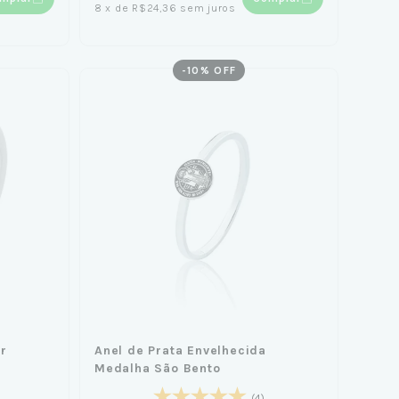
8
x
de
R$24,36
sem juros
-
10
% OFF
r
Anel de Prata Envelhecida
Medalha São Bento
(4)