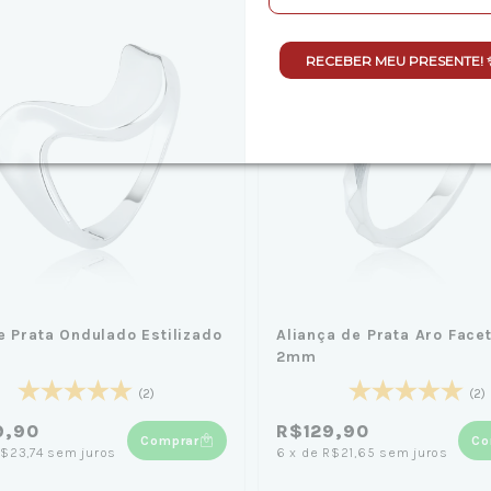
RECEBER MEU PRESENTE! 
e Prata Ondulado Estilizado
Aliança de Prata Aro Face
2mm
(2)
(2)
9,90
R$129,90
Comprar
Co
$23,74
sem juros
6
x
de
R$21,65
sem juros