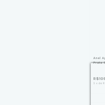
Anel A
Prata
Zircôn
R$10
5
x
de
R