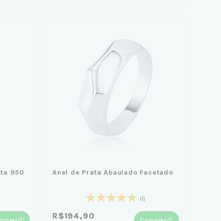
ta 950
Anel de Prata Abaulado Facetado
(1)
R$194,90
mprar
Comprar