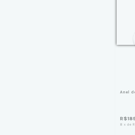
Anel d
R$18
8
x
de
R