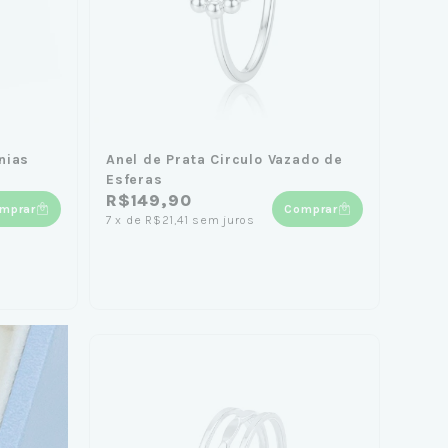
nias
Anel de Prata Circulo Vazado de
Esferas
R$149,90
mprar
Comprar
7
x
de
R$21,41
sem juros