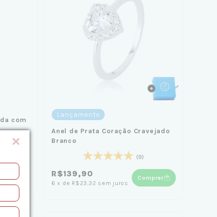
Lançamento
ada com
Anel de Prata Coração Cravejado
Branco
(9)
mprar
R$139,90
Comprar
6
x
de
R$23,32
sem juros