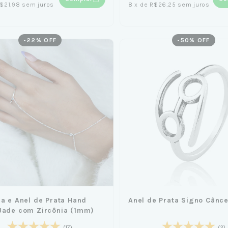
$21,98
sem juros
8
x
de
R$26,25
sem juros
-
22
% OFF
-
50
% OFF
ra e Anel de Prata Hand
Anel de Prata Signo Cânce
Jade com Zircônia (1mm)
(17)
(2)