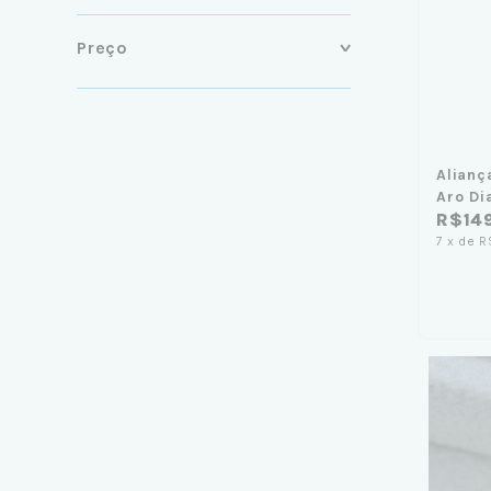
Preço
Alianç
Aro D
R$14
7
x
de
R