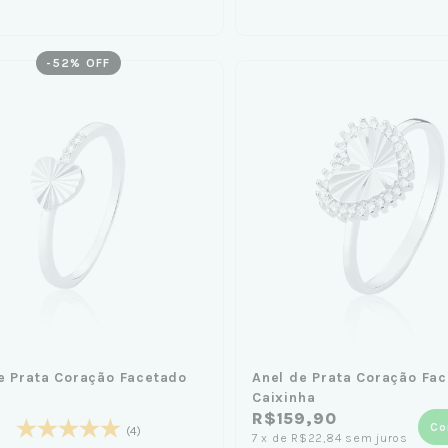
-
52
% OFF
e Prata Coração Facetado
Anel de Prata Coração Fa
Caixinha
R$159,90
Co
(4)
7
x
de
R$22,84
sem juros