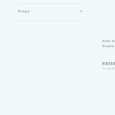
Preço
Anel d
Sinet
R$15
7
x
de
R