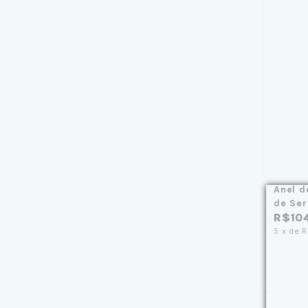
Anel d
de Ser
R$10
5
x
de
R