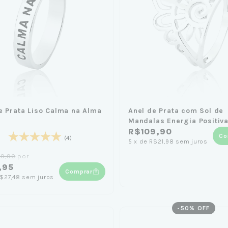
e Prata Liso Calma na Alma
Anel de Prata com Sol de
Mandalas Energia Positiva
R$109,90
Co
(4)
5
x
de
R$21,98
sem juros
09,90
por
,95
Comprar
$27,48
sem juros
-
50
% OFF