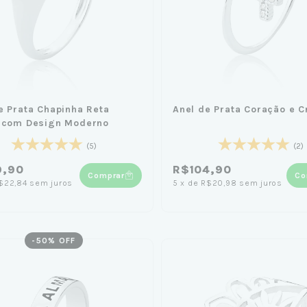
e Prata Chapinha Reta
Anel de Prata Coração e C
e com Design Moderno
(5)
(2)
9,90
R$104,90
Comprar
Co
$22,84
sem juros
5
x
de
R$20,98
sem juros
-
50
% OFF