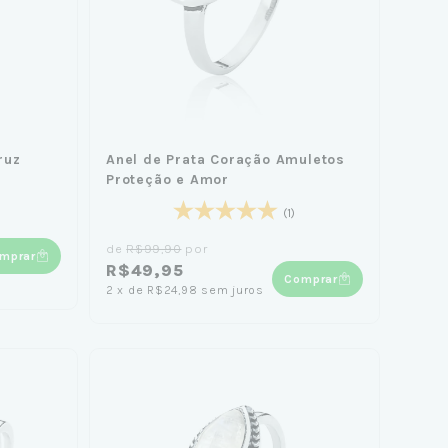
ruz
Anel de Prata Coração Amuletos
Proteção e Amor
(1)
de
R$99,90
por
mprar
R$49,95
Comprar
2
x
de
R$24,98
sem juros