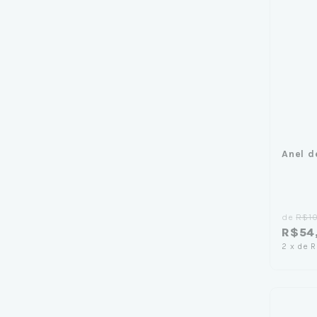
Anel d
de
R$1
R$54
2
x
de
R