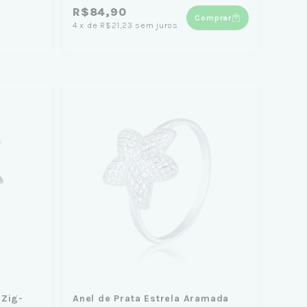
R$84,90
Comprar
4
x
de
R$21,23
sem juros
 Zig-
Anel de Prata Estrela Aramada