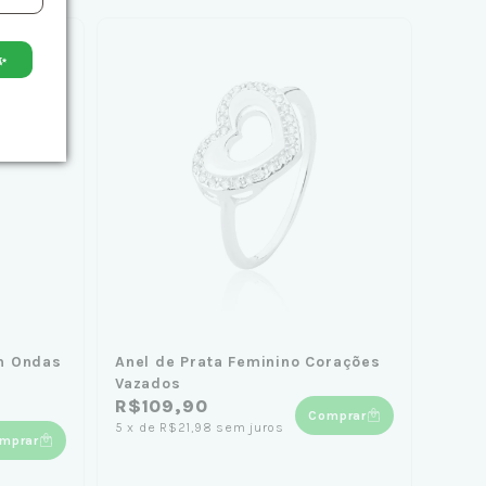
✨
m Ondas
Anel de Prata Feminino Corações
Vazados
R$109,90
Comprar
5
x
de
R$21,98
sem juros
mprar