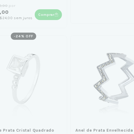
9,90
por
,00
Comprar
$24,00
sem juros
-
24
% OFF
e Prata Cristal Quadrado
Anel de Prata Envelhecida