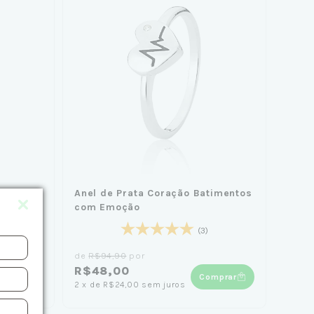
 Frisado
Anel de Prata Coração Batimentos
com Emoção
(3)
de
R$94,90
por
R$48,00
mprar
Comprar
2
x
de
R$24,00
sem juros