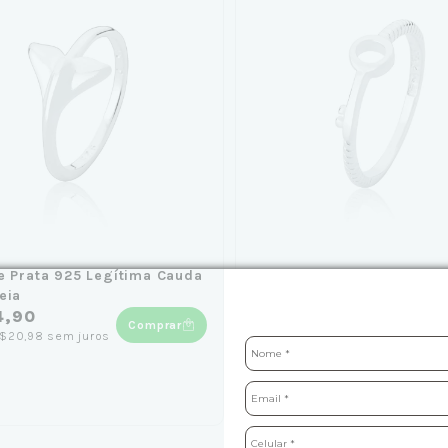
e Prata 925 Legítima Cauda
Anel de Prata Chave e Aro
eia
Estiloso e Delicado
4,90
Comprar
(3)
$20,98
sem juros
de
R$109,90
por
R$54,95
Co
2
x
de
R$27,48
sem juros