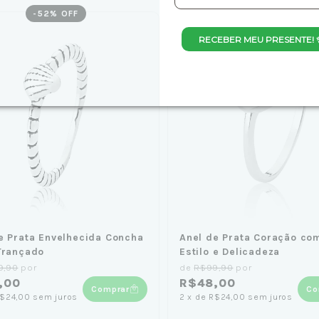
-
52
% OFF
-
52
% OFF
RECEBER MEU PRESENTE! 
e Prata Envelhecida Concha
Anel de Prata Coração co
Trançado
Estilo e Delicadeza
9,90
por
de
R$99,90
por
,00
R$48,00
Comprar
Co
$24,00
sem juros
2
x
de
R$24,00
sem juros