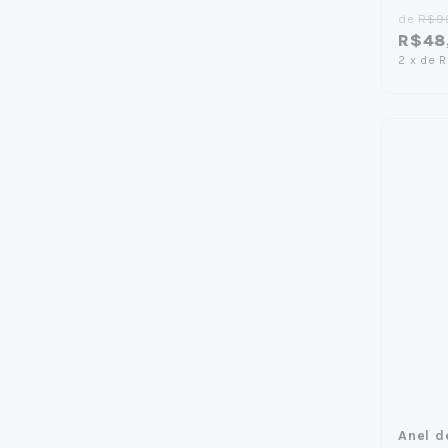
de
R$9
R$48
2
x
de
R
Anel d