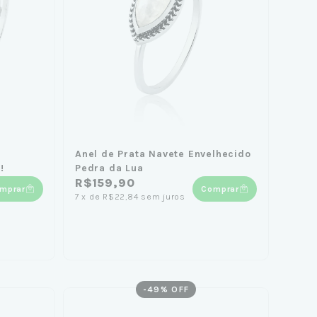
Anel de Prata Navete Envelhecido
!
Pedra da Lua
R$159,90
mprar
Comprar
7
x
de
R$22,84
sem juros
-
49
% OFF