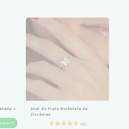
cetado +
Anel de Prata Borboleta de
Zircônias
mprar
(10)