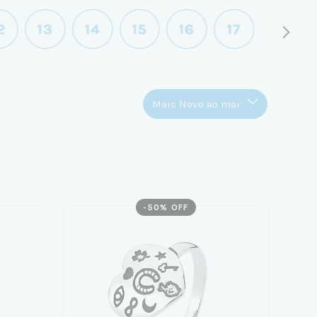
-
50
% OFF