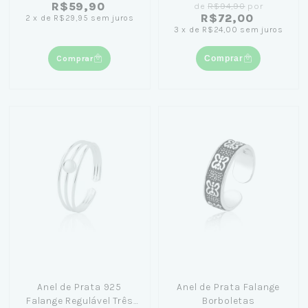
R$59,90
de
R$94,90
por
R$72,00
2
x
de
R$29,95
sem juros
3
x
de
R$24,00
sem juros
Comprar
Comprar
Anel de Prata 925
Anel de Prata Falange
Falange Regulável Três
Borboletas