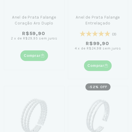
Anel de Prata Falange
Anel de Prata Falange
Coração Aro Duplo
Entrelaçado
R$59,90
(3)
2
x
de
R$29,95
sem juros
R$99,90
4
x
de
R$24,98
sem juros
Comprar
Comprar
-
52
% OFF