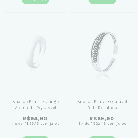
Anel de Prata Falange
Anel de Prata Regulável
Abaulada Regulável
Bali: Detalhes
inspirados na cultura
R$94,90
R$89,90
balinesa
4
x
de
R$23,73
sem juros
4
x
de
R$22,48
sem juros