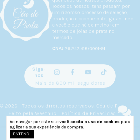
Todos os nossos itens passam por
um rigoroso processo de seleção,
produção e acabamento, garantindo
a você o que há de melhor em
termos de joias de prata no
mercado.
CNPJ
26.247.418/0001-91
Siga-
nos
Mais de 800 mil seguidores
© 2026 | Todos os direitos reservados.
Céu de Prata
.
Feito pela
Weethub
|
Política de Privacidade
.
Ao navegar por este site
você aceita o uso de cookies
para
agilizar a sua experiência de compra.
0
ENTENDI