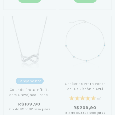
Lançamento
Choker de Prata Ponto
de Luz Zircônia Azul
Colar de Prata Infinito
42cm - Amanda Poxa
com Cravejado Branco
(8)
45cm
R$139,90
R$269,90
6
x
de
R$23,32
sem juros
8
x
de
R$33,74
sem juros