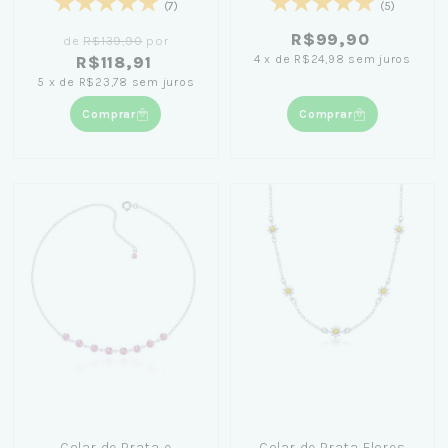
(7)
(5)
R$99,90
de
R$139,90
por
4
x
de
R$24,98
sem juros
R$118,91
5
x
de
R$23,78
sem juros
Comprar
Comprar
Colar de Prata e
Colar de Prata Flores