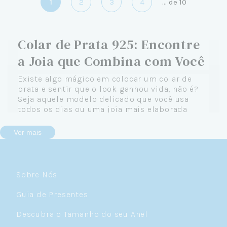
1
2
3
4
...
de
10
Colar de Prata 925: Encontre
a Joia que Combina com Você
Existe algo mágico em colocar um colar de
prata e sentir que o look ganhou vida, não é?
Seja aquele modelo delicado que você usa
todos os dias ou uma joia mais elaborada
reservada para ocasiões especiais, um colar de
prata 925 tem o poder de transformar qualquer
Ver mais
produção — e, de quebra, expressar quem você
é de verdade.
Na Céu de Prata, acreditamos que cada colar
Sobre Nós
conta uma história. A sua. E é por isso que
reunimos uma coleção completa de colares de
Guia de Presentes
prata feminino pensados para acompanhar
você em todos os momentos: do café da
Descubra o Tamanho do seu Anel
manhã corrido ao jantar mais sofisticado.