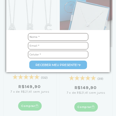
+3
Colar de Prata Letra
[Caixa Laço Azul] Colar
RECEBER MEU PRESENTE! ✨
Inicial Cravejadas com
de Prata Coração Ponto
Zircônias 45cm
de Luz 45cm
(132)
(39)
R$149,90
R$149,90
7
x
de
R$21,41
sem juros
7
x
de
R$21,41
sem juros
Comprar
Comprar