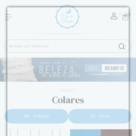
0
Início
|
Colares
Ordenar
Filtrar