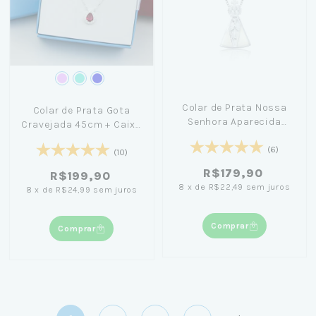
Colar de Prata Nossa
Colar de Prata Gota
Senhora Aparecida
Cravejada 45cm + Caixa
Madrepérola 18mm
Laço Azul
45cm
(6)
(10)
R$179,90
R$199,90
8
x
de
R$22,49
sem juros
8
x
de
R$24,99
sem juros
Comprar
Comprar