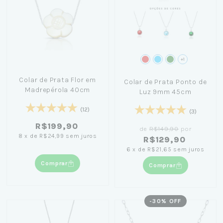
+1
Colar de Prata Flor em
Colar de Prata Ponto de
Madrepérola 40cm
Luz 9mm 45cm
(12)
(3)
R$199,90
de
R$149,90
por
8
x
de
R$24,99
sem juros
R$129,90
6
x
de
R$21,65
sem juros
Comprar
Comprar
-
30
% OFF