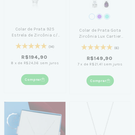
Colar de Prata 925
Colar de Prata Gota
Estrela de Zircônia c/
Zircônia Lux Cartier
45cm
45cm
(14)
(6)
R$194,90
R$149,90
8
x
de
R$24,36
sem juros
7
x
de
R$21,41
sem juros
Comprar
Comprar