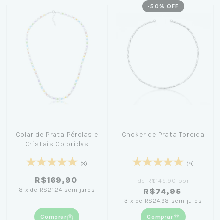
-
50
% OFF
Colar de Prata Pérolas e
Choker de Prata Torcida
Cristais Coloridas
40cm
(3)
(9)
R$169,90
de
R$149,90
por
8
x
de
R$21,24
sem juros
R$74,95
3
x
de
R$24,98
sem juros
Comprar
Comprar