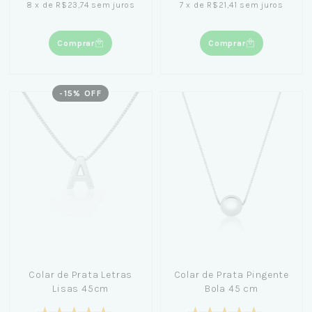
8
x
de
R$23,74
sem juros
7
x
de
R$21,41
sem juros
Comprar
Comprar
-
15
% OFF
Colar de Prata Letras
Colar de Prata Pingente
Lisas 45cm
Bola 45 cm