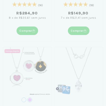
45cm - Nicole Prazeres
40cm
(16)
(18)
R$284,90
R$149,90
8
x
de
R$35,61
sem juros
7
x
de
R$21,41
sem juros
Comprar
Comprar