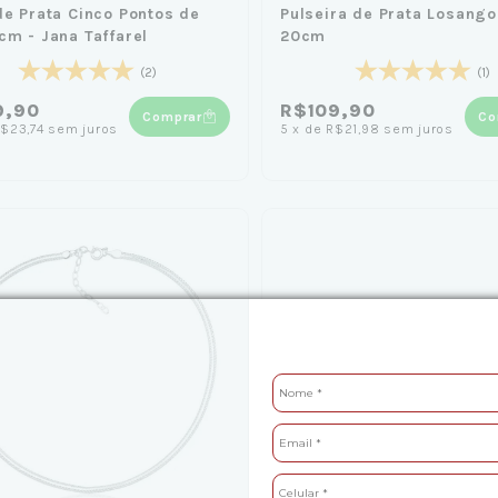
de Prata Cinco Pontos de
Pulseira de Prata Losango
cm - Jana Taffarel
20cm
(2)
(1)
9,90
R$109,90
Comprar
Co
$23,74
sem juros
5
x
de
R$21,98
sem juros