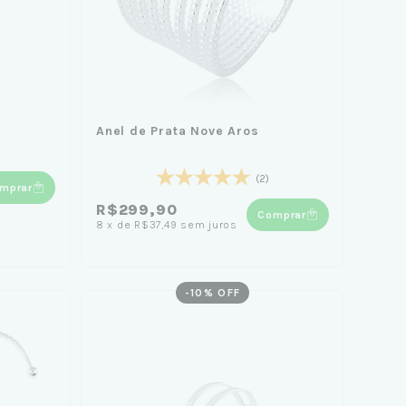
Anel de Prata Nove Aros
(2)
mprar
R$299,90
Comprar
8
x
de
R$37,49
sem juros
-
10
% OFF