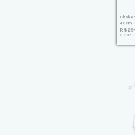
Choker
40cm -
R$29
8
x
de
R