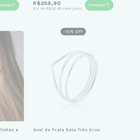
R$259,90
mprar
Comprar
8
x
de
R$32,49
sem juros
-
10
% OFF
linhas e
Anel de Prata Seta Três Aros