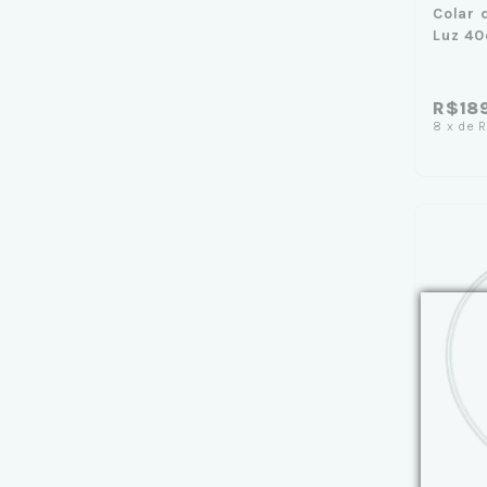
Colar 
Luz 40
R$18
8
x
de
R