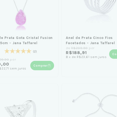
de Prata Gota Cristal Fusion
Anel de Prata Cinco Fios
5cm - Jana Taffarel
Facetados - Jana Taffarel
de
R$209,90
por
(2)
R$188,91
Co
8
x
de
R$23,61
sem juros
09,90
por
9,00
Comprar
$22,71
sem juros