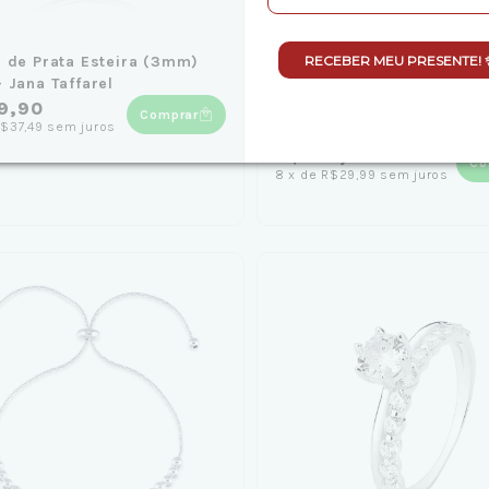
RECEBER MEU PRESENTE! 
 de Prata Esteira (3mm)
Brinco de Prata Gota Pret
 Jana Taffarel
Brilhante - Jana Taffarel
9,90
Comprar
(1)
$37,49
sem juros
R$239,90
Co
8
x
de
R$29,99
sem juros