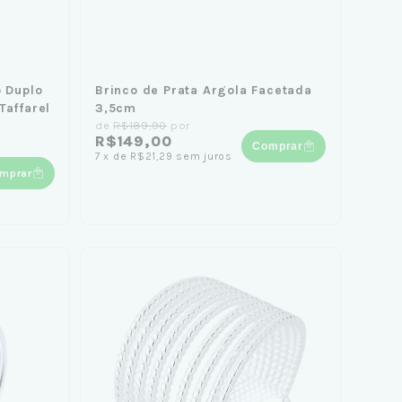
o Duplo
Brinco de Prata Argola Facetada
Taffarel
3,5cm
de
R$189,90
por
R$149,00
Comprar
7
x
de
R$21,29
sem juros
mprar