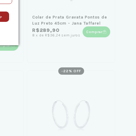
✨
a
Colar de Prata Gravata Pontos de
Luz Preto 45cm - Jana Taffarel
R$289,90
Comprar
8
x
de
R$36,24
sem juros
mprar
-
22
% OFF