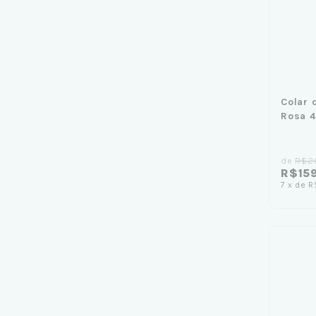
Colar 
Rosa 4
de
R$2
R$15
7
x
de
R