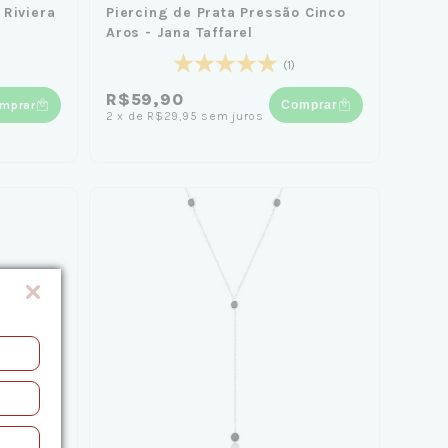
 Riviera
Piercing de Prata Pressão Cinco
Aros - Jana Taffarel
(1)
R$59,90
mprar
Comprar
2
x
de
R$29,95
sem juros