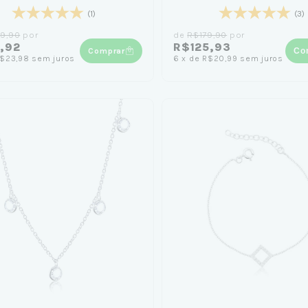
(1)
(3)
9,90
por
de
R$179,90
por
,92
R$125,93
Comprar
Co
$23,98
sem juros
6
x
de
R$20,99
sem juros