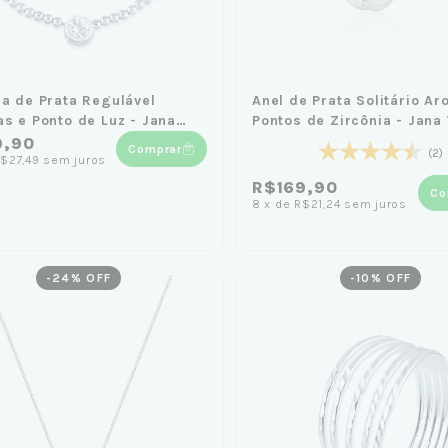
ra de Prata Regulável
Anel de Prata Solitário Ar
as e Ponto de Luz - Jana
Pontos de Zircônia - Jana 
el
9,90
Comprar
(2)
$27,49
sem juros
R$169,90
Co
8
x
de
R$21,24
sem juros
-
24
% OFF
-
10
% OFF