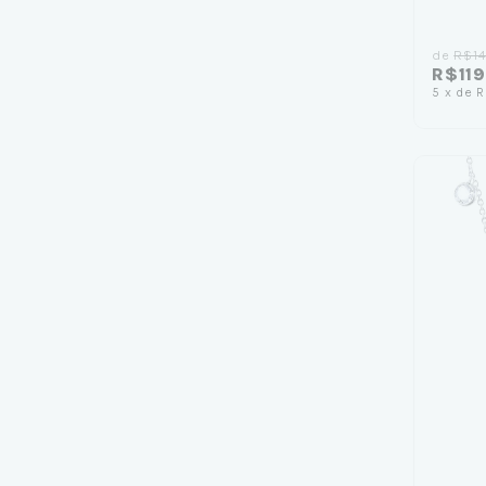
de
R$14
R$119
5
x
de
R