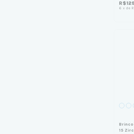
R$12
6
x
de
R
Brinco
15 Zir