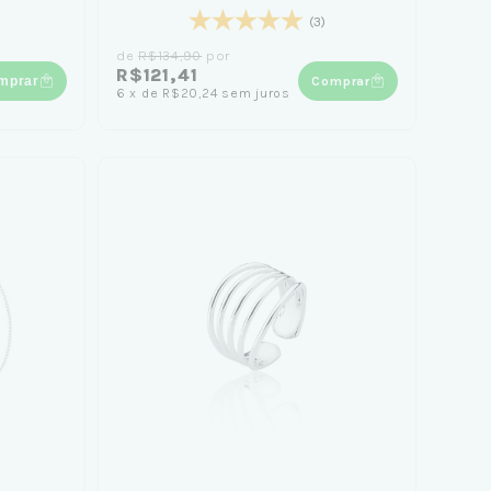
(3)
de
R$134,90
por
R$121,41
mprar
Comprar
6
x
de
R$20,24
sem juros