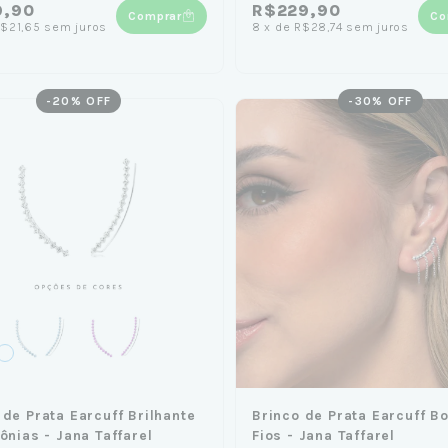
9,90
R$229,90
Comprar
Co
$21,65
sem juros
8
x
de
R$28,74
sem juros
-
20
% OFF
-
30
% OFF
 de Prata Earcuff Brilhante
Brinco de Prata Earcuff Bo
cônias - Jana Taffarel
Fios - Jana Taffarel