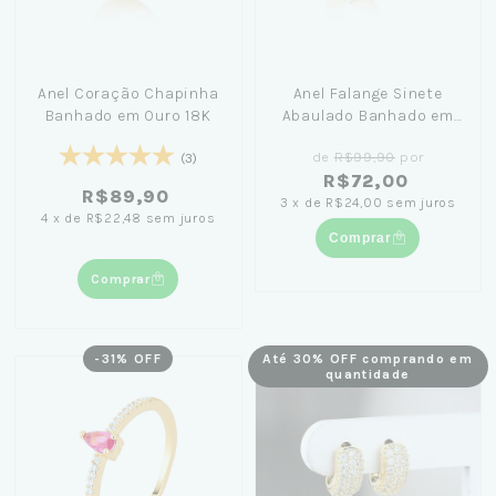
Anel Coração Chapinha
Anel Falange Sinete
Banhado em Ouro 18K
Abaulado Banhado em
Ouro 18K - Lívia Koeler
de
R$99,90
por
(3)
R$72,00
R$89,90
3
x
de
R$24,00
sem juros
4
x
de
R$22,48
sem juros
Comprar
Comprar
-
31
% OFF
Até 30% OFF comprando em
quantidade