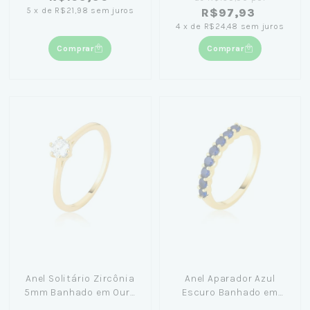
5
x
de
R$21,98
sem juros
R$97,93
4
x
de
R$24,48
sem juros
Comprar
Comprar
Anel Solitário Zircônia
Anel Aparador Azul
5mm Banhado em Ouro
Escuro Banhado em
18K
Ouro 18K