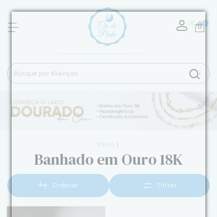
0
Início
|
Banhado em Ouro 18K
Ordenar
Filtrar