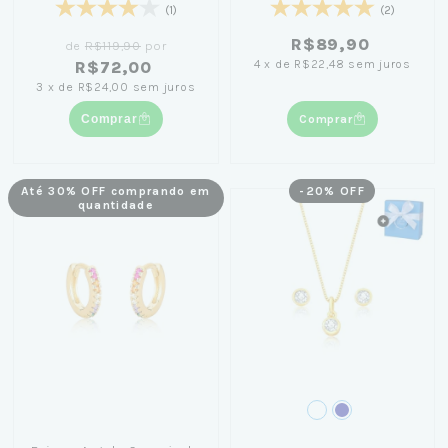
Lívia Koeler
(1)
(2)
R$89,90
de
R$119,90
por
4
x
de
R$22,48
sem juros
R$72,00
3
x
de
R$24,00
sem juros
Comprar
Comprar
Até 30% OFF comprando em
-
20
% OFF
quantidade