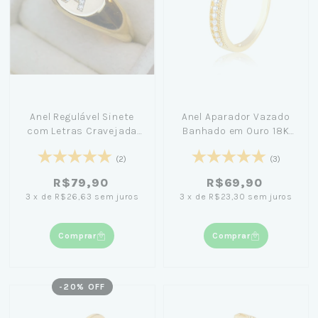
Anel Regulável Sinete
Anel Aparador Vazado
com Letras Cravejada
Banhado em Ouro 18K
Banhado Ouro 18K
com Zircônia Cravejada
(2)
(3)
R$79,90
R$69,90
3
x
de
R$26,63
sem juros
3
x
de
R$23,30
sem juros
Comprar
Comprar
-
20
% OFF