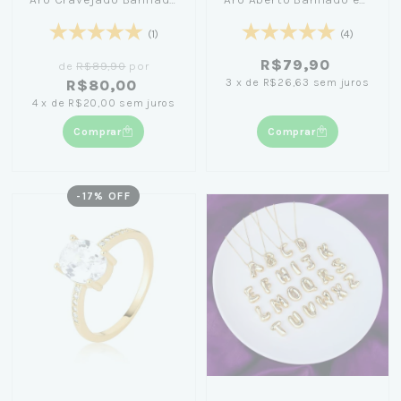
em Ouro 18K
Ouro 18K
(1)
(4)
R$79,90
de
R$89,90
por
3
x
de
R$26,63
sem juros
R$80,00
4
x
de
R$20,00
sem juros
Comprar
Comprar
-
17
% OFF