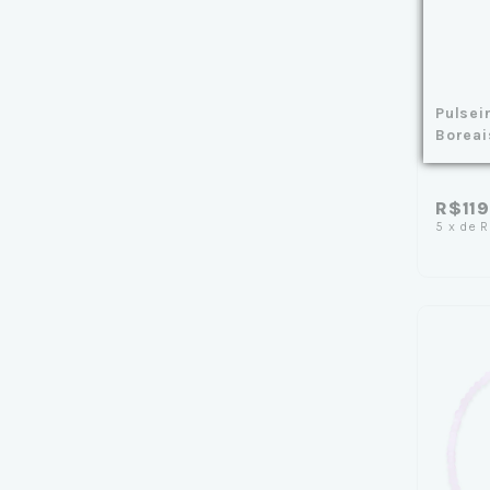
Pulsei
Borea
R$11
5
x
de
R