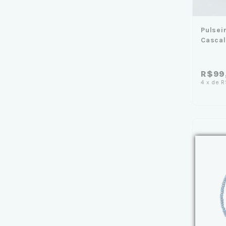
Pulsei
Cascal
R$99
4
x
de
R