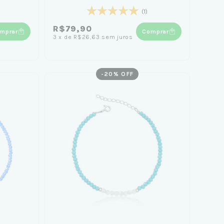
(1)
R$79,90
mprar
Comprar
3
x
de
R$26,63
sem juros
-
20
% OFF