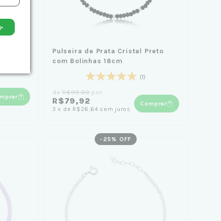
✨
tal
Pulseira de Prata Cristal Preto
com Bolinhas 18cm
(1)
de
R$99,90
por
mprar
R$79,92
Comprar
3
x
de
R$26,64
sem juros
-
25
% OFF