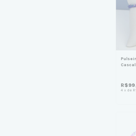
Pulsei
Cascal
R$99
4
x
de
R