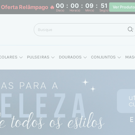
00
:
00
:
09
:
50
 Oferta Relâmpago 🔥
Ver Produt
Dia(s)
Hora(s)
Min(s)
Seg(s)
COLARES
PULSEIRAS
DOURADOS
CONJUNTOS
MAS