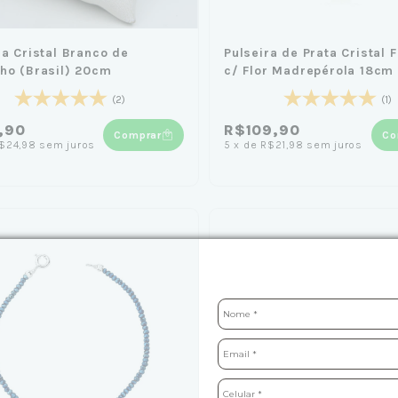
ra Cristal Branco de
Pulseira de Prata Cristal 
ho (Brasil) 20cm
c/ Flor Madrepérola 18cm
(2)
(1)
,90
R$109,90
Comprar
Co
$24,98
sem juros
5
x
de
R$21,98
sem juros