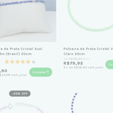
ra de Prata Cristal Azul
Pulseira de Prata Cristal 
ho (Brasil) 20cm
Claro 20cm
de
R$99,90
por
(1)
R$79,92
Co
3
x
de
R$26,64
sem juros
,90
Comprar
$24,98
sem juros
-
25
% OFF