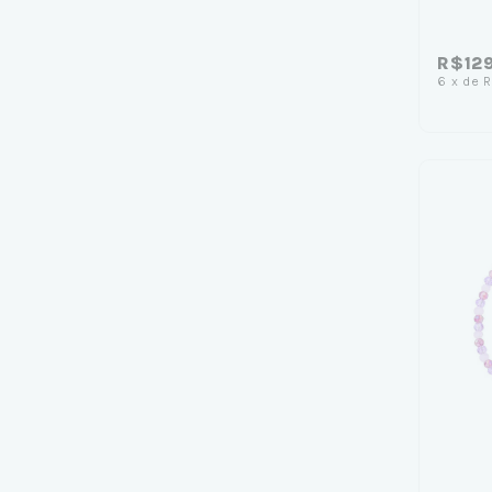
R$12
6
x
de
R