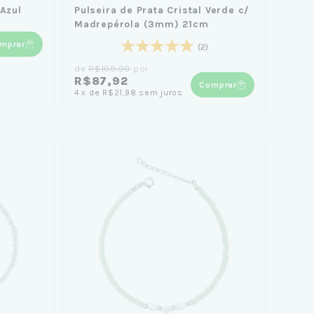
 Azul
Pulseira de Prata Cristal Verde c/
Madrepérola (3mm) 21cm
mprar
(2)
de
R$109,90
por
R$87,92
Comprar
4
x
de
R$21,98
sem juros