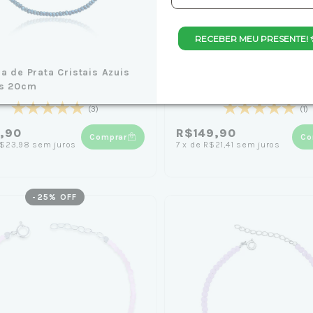
RECEBER MEU PRESENTE! 
ra de Prata Cristais Azuis
Pulseira de Prata com Cris
is 20cm
Rosa e Zircônia 19cm
(3)
(1)
9,90
R$149,90
Comprar
Co
$23,98
sem juros
7
x
de
R$21,41
sem juros
-
25
% OFF