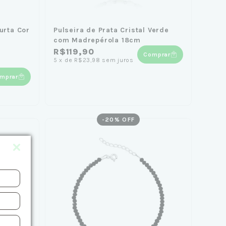
Furta Cor
Pulseira de Prata Cristal Verde
com Madrepérola 18cm
R$119,90
Comprar
5
x
de
R$23,98
sem juros
mprar
-
20
% OFF