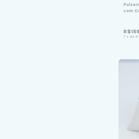
Pulsei
com C
R$15
7
x
de
R