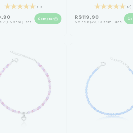
(11)
(2)
9,90
R$119,90
Comprar
Co
$21,65
sem juros
5
x
de
R$23,98
sem juros