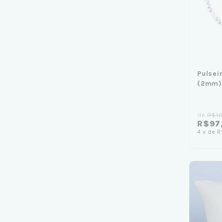
Pulsei
(2mm)
de
R$1
R$97
4
x
de
R