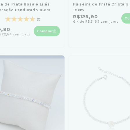
ra de Prata Rosa e Lilás
Pulseira de Prata Cristais
oração Pendurado 18cm
19cm
R$129,90
Co
(1)
6
x
de
R$21,65
sem juros
9,90
Comprar
$22,84
sem juros