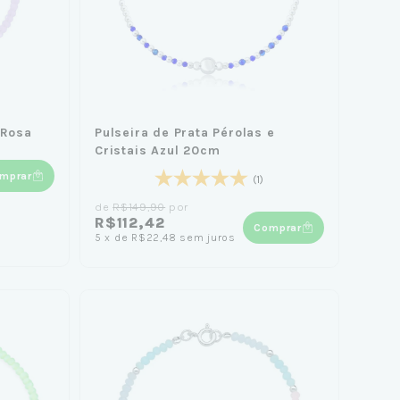
 Rosa
Pulseira de Prata Pérolas e
Cristais Azul 20cm
mprar
(1)
de
R$149,90
por
R$112,42
Comprar
5
x
de
R$22,48
sem juros