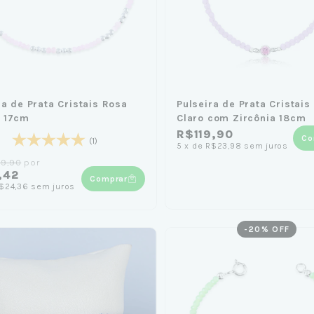
ra de Prata Cristais Rosa
Pulseira de Prata Cristais
 17cm
Claro com Zircônia 18cm
R$119,90
Co
(1)
5
x
de
R$23,98
sem juros
29,90
por
,42
Comprar
$24,36
sem juros
-
20
% OFF