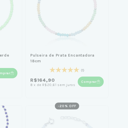
Verde
Pulseira de Prata Encantadora
18cm
(1)
mprar
R$164,90
Comprar
8
x
de
R$20,61
sem juros
-
20
% OFF