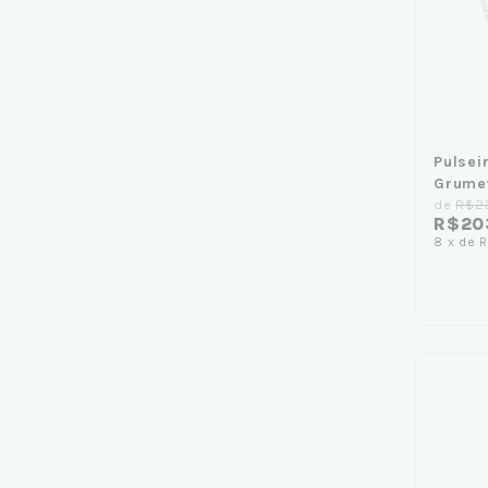
Pulsei
Grume
de
R$2
R$20
8
x
de
R