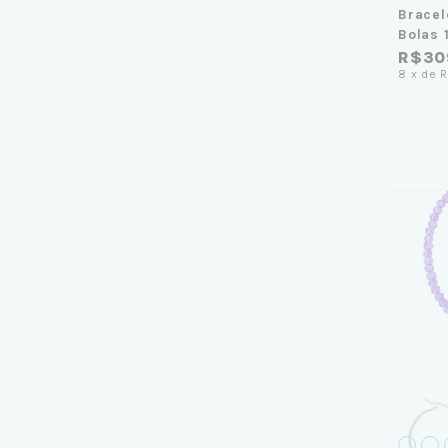
Bracel
Bolas
R$30
8
x
de
R