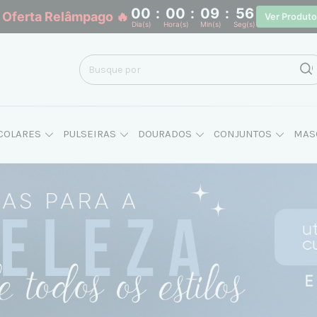
00
:
00
:
09
:
55
 Oferta Relâmpago 🔥
Ver Produt
Dia(s)
Hora(s)
Min(s)
Seg(s)
COLARES
PULSEIRAS
DOURADOS
CONJUNTOS
MAS