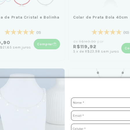
ra de Prata Cristal e Bolinha
Colar de Prata Bola 40cm
(11)
(10)
de
R$149,90
por
9,90
Comprar
R$119,92
$21,65
sem juros
Co
5
x
de
R$23,98
sem juros