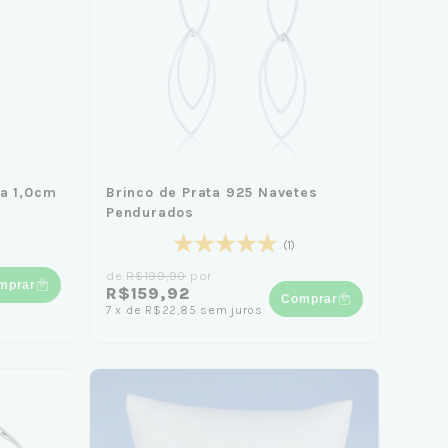
sa 1,0cm
Brinco de Prata 925 Navetes
Pendurados
(1)
de
R$199,90
por
mprar
R$159,92
Comprar
7
x
de
R$22,85
sem juros