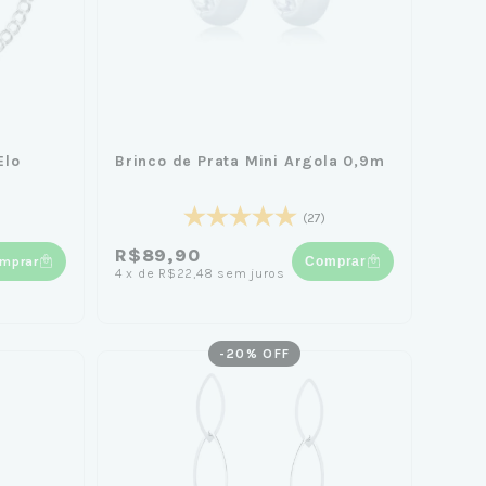
Elo
Brinco de Prata Mini Argola 0,9m
(27)
R$89,90
mprar
Comprar
4
x
de
R$22,48
sem juros
-
20
% OFF