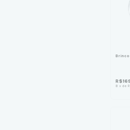
Brinco
R$16
8
x
de
R