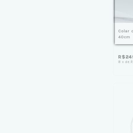
Colar 
40cm
R$24
8
x
de
R