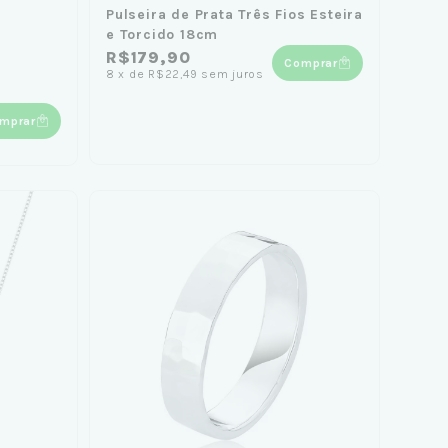
Pulseira de Prata Três Fios Esteira
e Torcido 18cm
R$179,90
Comprar
8
x
de
R$22,49
sem juros
mprar