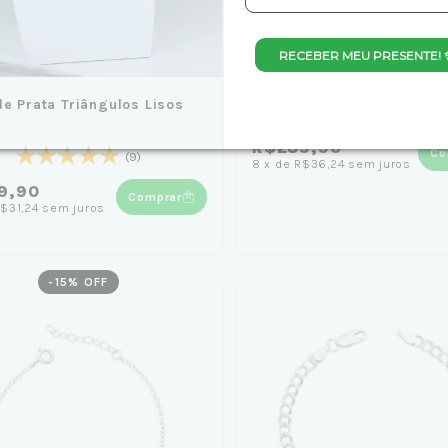
RECEBER MEU PRESENTE! 
de Prata Triângulos Lisos
Colar de Prata Gravata Po
Luz Preto 45cm - Jana Taff
R$289,90
Co
(9)
8
x
de
R$36,24
sem juros
9,90
Comprar
$31,24
sem juros
-
15
% OFF