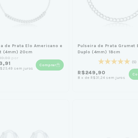
ra de Prata Elo Americano e
Pulseira de Prata Grumet 
t (4mm) 20cm
Duplo (4mm) 18cm
39,90
por
(5)
3,91
Comprar
$25,49
sem juros
R$249,90
Co
8
x
de
R$31,24
sem juros