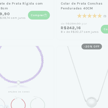
ete de Prata Rígida com
Colar de Prata Conchas
 18cm
Penduradas 40CM
9,90
Comprar
(1)
$38,74
sem juros
de
R$284,90
por
R$242,16
Co
8
x
de
R$30,27
sem juros
-
20
% OFF
+1