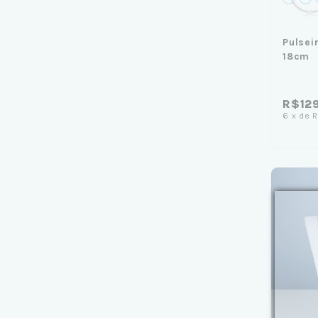
Pulsei
18cm
R$12
6
x
de
R