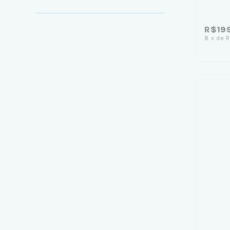
R$19
8
x
de
R