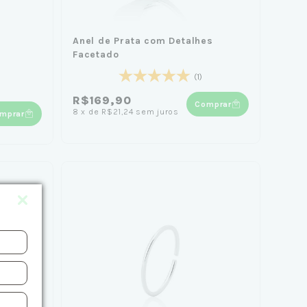
Anel de Prata com Detalhes
Facetado
(1)
R$169,90
Comprar
8
x
de
R$21,24
sem juros
mprar