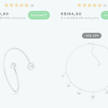
(3)
(1)
9,90
R$194,90
Comprar
Co
$24,99
sem juros
8
x
de
R$24,36
sem juros
-
15
% OFF