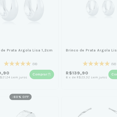
 de Prata Argola Lisa 1,2cm
Brinco de Prata Argola Li
(13)
(12)
9,90
R$139,90
Comprar
Co
$21,24
sem juros
6
x
de
R$23,32
sem juros
-
60
% OFF