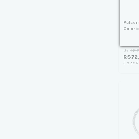
Pulsei
Colori
de
R$11
R$72
3
x
de
R