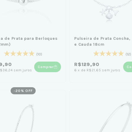
ra de Prata para Berloques
Pulseira de Prata Concha, 
(2mm)
e Cauda 18cm
(10)
(12)
9,90
R$129,90
Comprar
Co
$36,24
sem juros
6
x
de
R$21,65
sem juros
-
20
% OFF