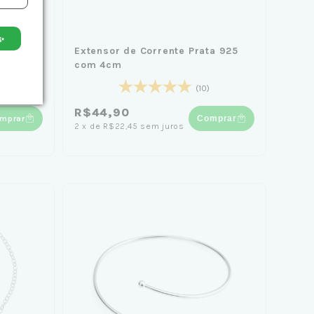
✨
a Elo
Extensor de Corrente Prata 925
com 4cm
(10)
R$44,90
mprar
Comprar
2
x
de
R$22,45
sem juros