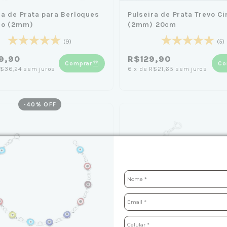
ra de Prata para Berloques
Pulseira de Prata Trevo Ci
ão (2mm)
(2mm) 20cm
(9)
(5)
9,90
R$129,90
Comprar
Co
$36,24
sem juros
6
x
de
R$21,65
sem juros
-
40
% OFF