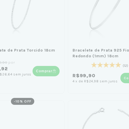
ete de Prata Torcido 18cm
Bracelete de Prata 925 Fi
Redondo (1mm) 18cm
9,90
por
(12)
,92
Comprar
$26,64
sem juros
R$99,90
Co
4
x
de
R$24,98
sem juros
-
10
% OFF