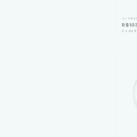
de
R$1
R$10
5
x
de
R