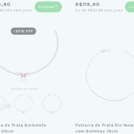
9,90
R$119,90
Comprar
Co
$21,65
sem juros
5
x
de
R$23,98
sem juros
-
20
% OFF
+2
ra de Prata Borboleta
Pulseira de Prata Elo Vene
l 20cm
com Bolinhas 18cm