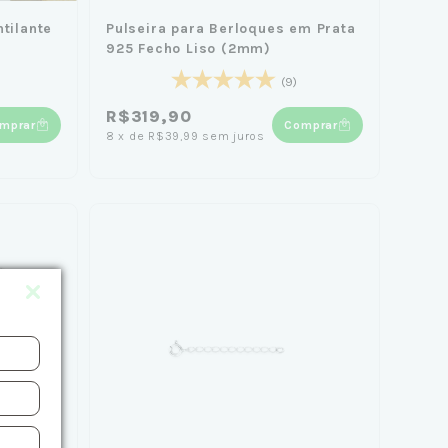
ntilante
Pulseira para Berloques em Prata
925 Fecho Liso (2mm)
(9)
R$319,90
mprar
Comprar
8
x
de
R$39,99
sem juros