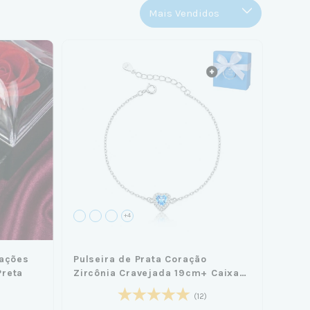
+4
rações
Pulseira de Prata Coração
Preta
Zircônia Cravejada 19cm+ Caixa
Laço Azul
(12)