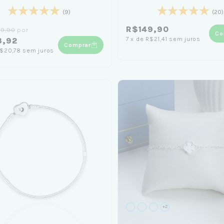
(9)
(20)
R$149,90
29,90
por
Co
7
x
de
R$21,41
sem juros
3,92
Comprar
$20,78
sem juros
+2