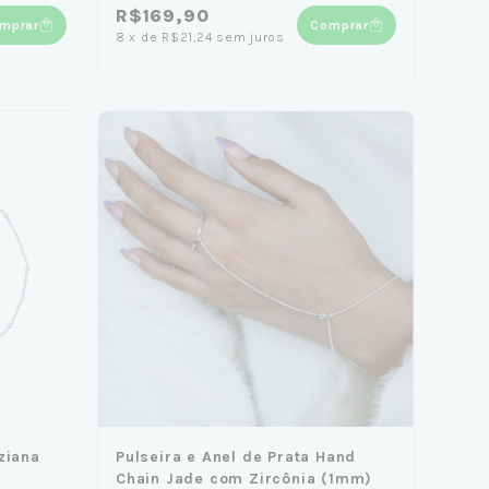
R$169,90
mprar
Comprar
8
x
de
R$21,24
sem juros
ziana
Pulseira e Anel de Prata Hand
Chain Jade com Zircônia (1mm)