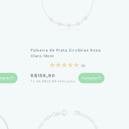
o
Pulseira de Prata Zircônias Rosa
Claro 18cm
(8)
R$159,90
mprar
Comprar
7
x
de
R$22,84
sem juros