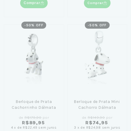
Comprar
Comprar
-
50
% OFF
-
50
% OFF
Berloque de Prata
Berloque de Prata Mini
Cachorrinho Dálmata
Cachorro Dálmata
de
R$179,90
por
de
R$149,90
por
R$89,95
R$74,95
4
x
de
R$22,49
sem juros
3
x
de
R$24,98
sem juros