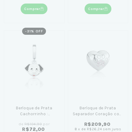
Comprar
Comprar
-
31
% OFF
Berloque de Prata
Berloque de Prata
Cachorrinho :
Separador Coração com
Personalidade e Afeto
Patinha Rosa
R$209,90
de
R$104,90
por
em sua Joia
R$72,00
8
x
de
R$26,24
sem juros