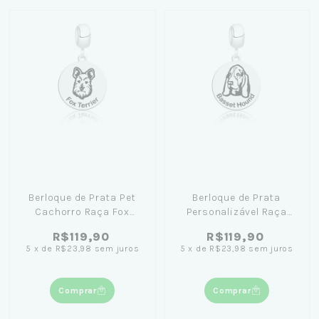
Berloque de Prata Pet
Berloque de Prata
Cachorro Raça Fox
Personalizável Raça
Terrier: Elegância e
Basset Hound
R$119,90
R$119,90
Carinho em Todos os
5
x
de
R$23,98
sem juros
5
x
de
R$23,98
sem juros
Momentos
Comprar
Comprar