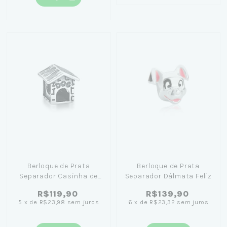
Berloque de Prata
Berloque de Prata
Separador Casinha de
Separador Dálmata Feliz
Cachorro em Prata:
R$119,90
R$139,90
Celebre o amor pelos
5
x
de
R$23,98
sem juros
6
x
de
R$23,32
sem juros
cães em grande estilo!