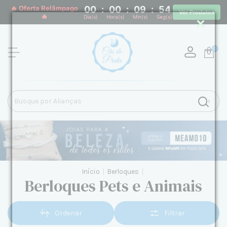
🔥 Oferta Relâmpago
00
:
00
:
09
:
53
Ver Produtos
🔥
Dia(s)
Hora(s)
Min(s)
Seg(s)
0
Início
|
Berloques
|
Berloques Pets e Animais
Ordenar
Filtrar