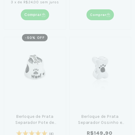
3
x
de
R$24,00
sem juros
Comprar
Comprar
-
50
% OFF
Berloque de Prata
Berloque de Prata
Separador Pote de
Separador Ossinho e
Ração
Patinha
R$149,90
(4)