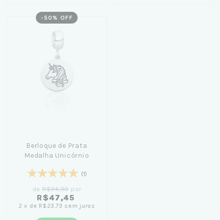
-
50
% OFF
Berloque de Prata
Medalha Unicórnio
(1)
de
R$94,90
por
R$47,45
2
x
de
R$23,73
sem juros