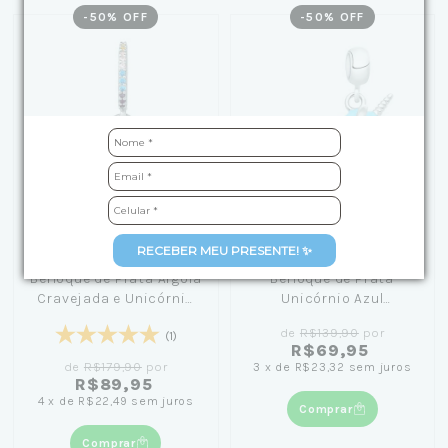
-
50
% OFF
-
50
% OFF
RECEBER MEU PRESENTE! ✨
Berloque de Prata Argola
Berloque de Prata
Cravejada e Unicórnio
Unicórnio Azul
Rosa
Esmaltada
de
R$139,90
por
(1)
R$69,95
de
R$179,90
por
3
x
de
R$23,32
sem juros
R$89,95
4
x
de
R$22,49
sem juros
Comprar
Comprar