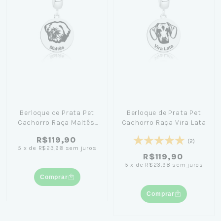
Berloque de Prata Pet
Berloque de Prata Pet
Cachorro Raça Maltês:
Cachorro Raça Vira Lata
Memória Inesquecível
R$119,90
(2)
de seu Pet Favorito
5
x
de
R$23,98
sem juros
R$119,90
5
x
de
R$23,98
sem juros
Comprar
Comprar