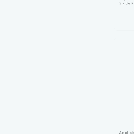
5
x
de
R
Anel d