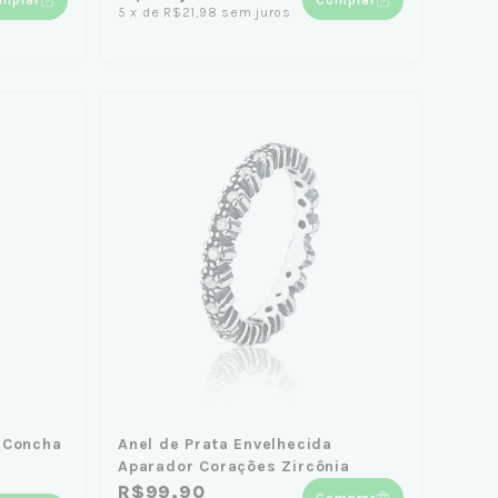
5
x
de
R$21,98
sem juros
a Concha
Anel de Prata Envelhecida
Aparador Corações Zircônia
R$99,90
Comprar