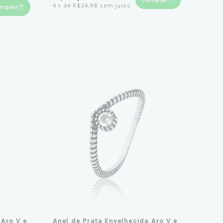
4
x
de
R$24,98
sem juros
mprar
 Aro V e
Anel de Prata Envelhecida Aro V e