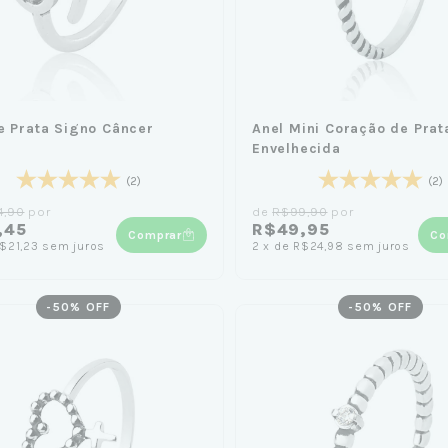
e Prata Signo Câncer
Anel Mini Coração de Prat
Envelhecida
(2)
(2)
4,90
por
de
R$99,90
por
,45
R$49,95
Comprar
Co
$21,23
sem juros
2
x
de
R$24,98
sem juros
-
50
% OFF
-
50
% OFF