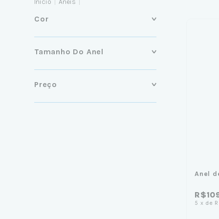
Início
|
Anéis
|
Cor
Tamanho Do Anel
Preço
Anel d
R$10
5
x
de
R