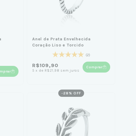
a
Anel de Prata Envelhecida
Coração Liso e Torcido
(2)
R$109,90
Comprar
5
x
de
R$21,98
sem juros
mprar
-
28
% OFF