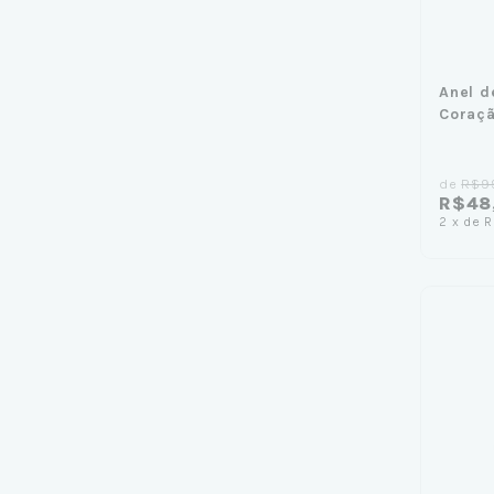
Anel d
Coraçã
de
R$9
R$48
2
x
de
R