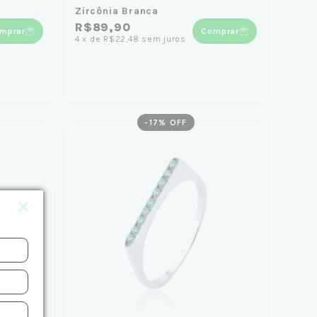
Zircônia Branca
R$89,90
mprar
Comprar
4
x
de
R$22,48
sem juros
-
17
% OFF