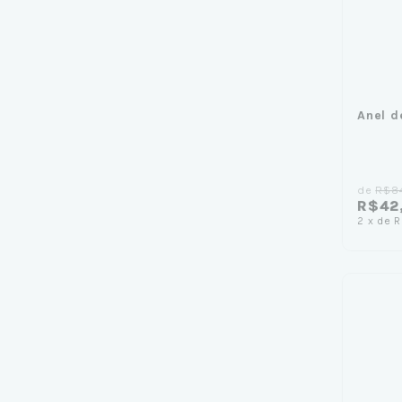
Anel d
de
R$8
R$42
2
x
de
R