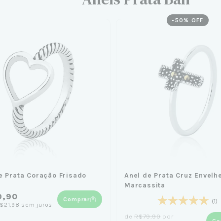
-
50
% OFF
e Prata Coração Frisado
Anel de Prata Cruz Envelh
Marcassita
9,90
Comprar
(1)
$21,98
sem juros
de
R$79,90
por
Co