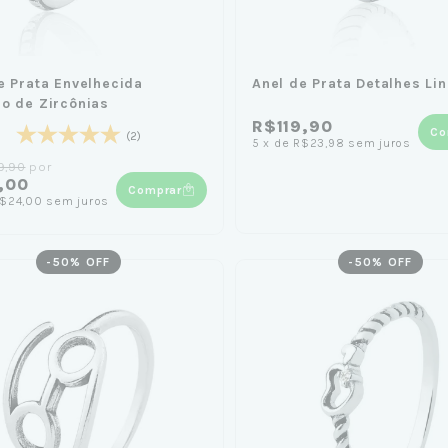
e Prata Envelhecida
Anel de Prata Detalhes Li
o de Zircônias
R$119,90
Co
(2)
5
x
de
R$23,98
sem juros
9,90
por
,00
Comprar
$24,00
sem juros
-
50
% OFF
-
50
% OFF