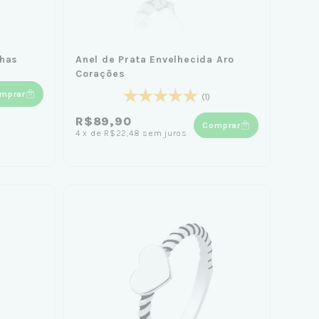
nhas
Anel de Prata Envelhecida Aro
Corações
mprar
(1)
R$89,90
Comprar
4
x
de
R$22,48
sem juros