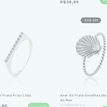
R$39,95
-
50
% OFF
e Prata Friso Lilás
Anel de Prata Envelhecid
do Mar
de
R$104,90
por
9,90
Comprar