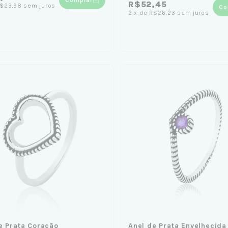
R$52,45
$23,98
sem juros
Co
2
x
de
R$26,23
sem juros
e Prata Coração
Anel de Prata Envelhecida