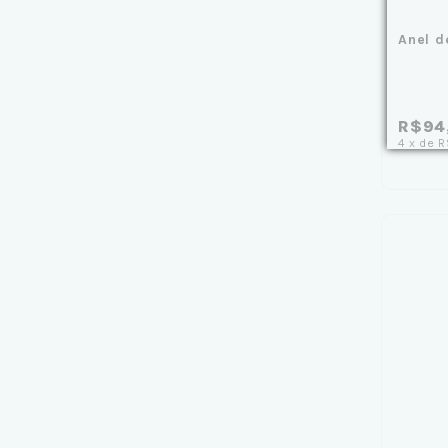
Anel d
R$94
4
x
de
R