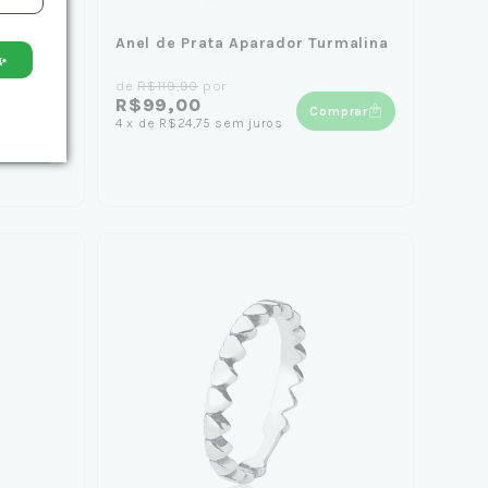
Anel de Prata Aparador Turmalina
✨
inhas
de
R$119,90
por
R$99,00
Comprar
4
x
de
R$24,75
sem juros
mprar