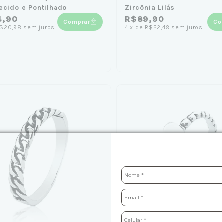
ecido e Pontilhado
Zircônia Lilás
4,90
R$89,90
Comprar
Co
$20,98
sem juros
4
x
de
R$22,48
sem juros