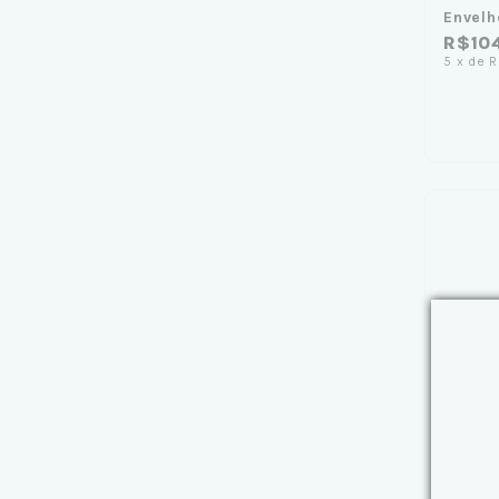
Envelh
R$10
5
x
de
R