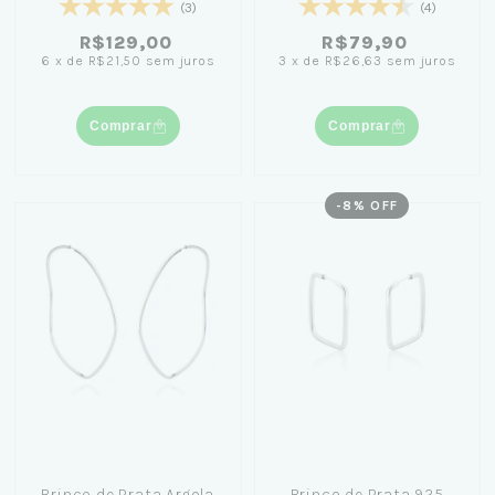
(3)
(4)
R$129,00
R$79,90
6
x
de
R$21,50
sem juros
3
x
de
R$26,63
sem juros
Comprar
Comprar
-
8
% OFF
Brinco de Prata Argola
Brinco de Prata 925