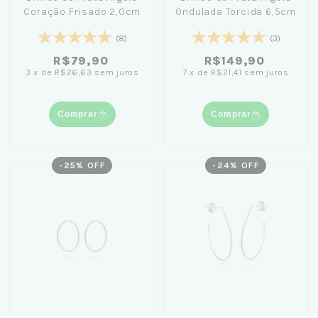
Coração Frisado 2,0cm
Ondulada Torcida 6,5cm
(8)
(3)
R$79,90
R$149,90
3
x
de
R$26,63
sem juros
7
x
de
R$21,41
sem juros
Comprar
Comprar
-
25
% OFF
-
24
% OFF