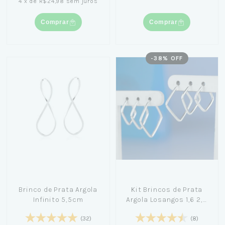
4
x
de
R$24,98
sem juros
Comprar
Comprar
-
38
% OFF
Brinco de Prata Argola
Kit Brincos de Prata
Infinito 5,5cm
Argola Losangos 1,6 2,0
2,5cm
(32)
(8)