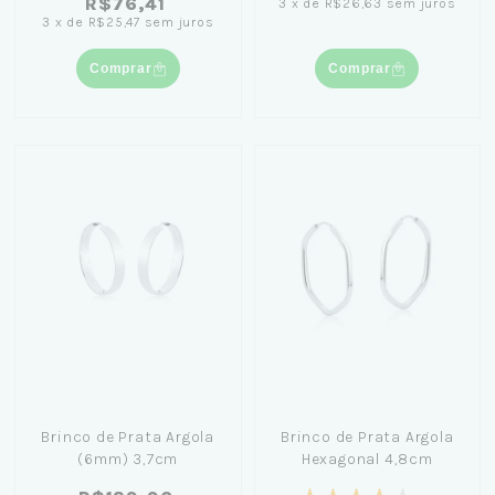
R$76,41
3
x
de
R$26,63
sem juros
3
x
de
R$25,47
sem juros
Comprar
Comprar
Brinco de Prata Argola
Brinco de Prata Argola
(6mm) 3,7cm
Hexagonal 4,8cm