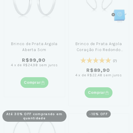
Brinco de Prata Argola
Brinco de Prata Argola
Aberta 5cm
Coração Fio Redondo
3,4cm+ Caixinha
R$99,90
(7)
Pequena Céu
4
x
de
R$24,98
sem juros
R$89,90
4
x
de
R$22,48
sem juros
Comprar
Comprar
Até 30% OFF comprando em
-
10
% OFF
quantidade