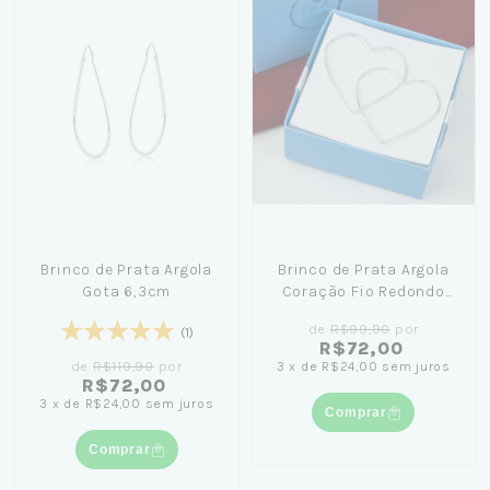
Brinco de Prata Argola
Brinco de Prata Argola
Gota 6,3cm
Coração Fio Redondo
4,8cm + Caixa Laço Azul
de
R$99,90
por
(1)
R$72,00
de
R$119,90
por
3
x
de
R$24,00
sem juros
R$72,00
3
x
de
R$24,00
sem juros
Comprar
Comprar