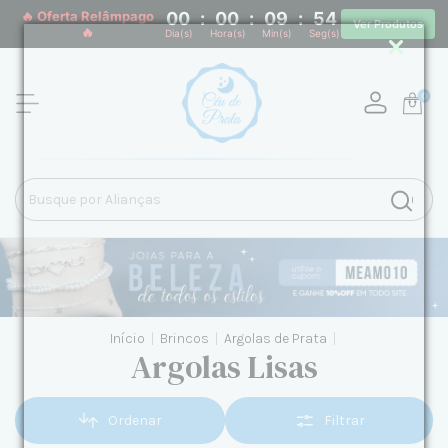
🔥 Oferta Relâmpago
00
:
00
:
09
:
53
Ver Produtos
🔥
Dia(s)
Hora(s)
Min(s)
Seg(s)
0
Início
|
Brincos
|
Argolas de Prata
|
Argolas Lisas
Ordenar
Filtrar