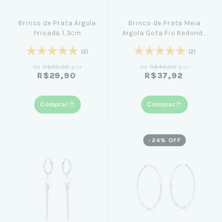
Brinco de Prata Argola
Brinco de Prata Meia
Frisada 1,3cm
Argola Gota Fio Redondo
2,0cm
(2)
(2)
de
R$39,90
por
de
R$49,90
por
R$29,90
R$37,92
Comprar
Comprar
-
24
% OFF