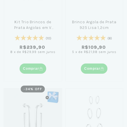
Kit Trio Brincos de
Brinco Argola de Prata
Prata Argolas em V
925 Lisa 1,2cm
Lisas
(10)
(8)
R$239,90
R$109,90
8
x
de
R$29,99
sem juros
5
x
de
R$21,98
sem juros
Comprar
Comprar
-
34
% OFF