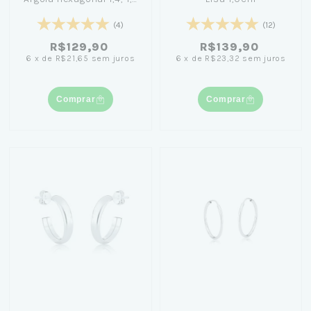
e 1,9cm - Girl From Rio
(4)
(12)
R$129,90
R$139,90
6
x
de
R$21,65
sem juros
6
x
de
R$23,32
sem juros
Comprar
Comprar