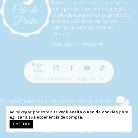
Todos os nossos itens passam por
um rigoroso processo de seleção,
produção e acabamento, garantindo
a você o que há de melhor em
termos de joias de prata no
mercado.
CNPJ
26.247.418/0001-91
Siga-
nos
Mais de 800 mil seguidores
© 2026 | Todos os direitos reservados.
Céu de Prata
.
Feito pela
Weethub
|
Política de Privacidade
.
Ao navegar por este site
você aceita o uso de cookies
para
agilizar a sua experiência de compra.
0
ENTENDI
FAVORITOS
TODOS
SACOLA
CONTA