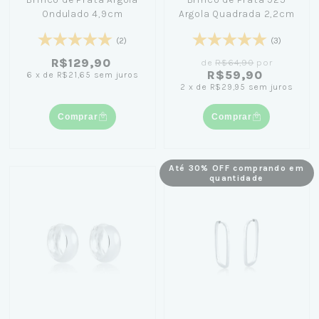
Ondulado 4,9cm
Argola Quadrada 2,2cm
(2)
(3)
R$129,90
de
R$64,90
por
R$59,90
6
x
de
R$21,65
sem juros
2
x
de
R$29,95
sem juros
Comprar
Comprar
Até 30% OFF comprando em
quantidade