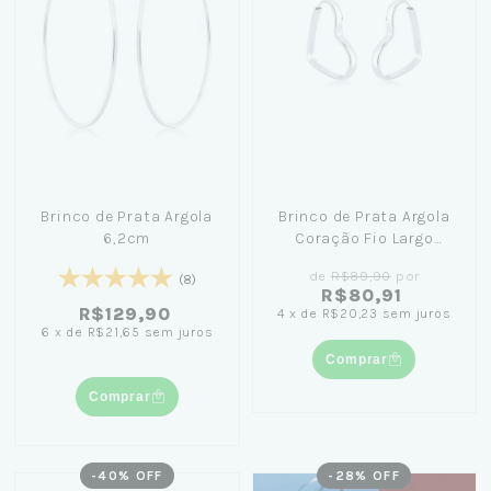
Brinco de Prata Argola
Brinco de Prata Argola
6,2cm
Coração Fio Largo
2,3cm
de
R$89,90
por
(8)
R$80,91
R$129,90
4
x
de
R$20,23
sem juros
6
x
de
R$21,65
sem juros
Comprar
Comprar
-
40
% OFF
-
28
% OFF