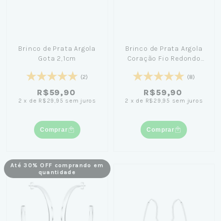
Brinco de Prata Argola
Brinco de Prata Argola
Gota 2,1cm
Coração Fio Redondo
2,1cm
(2)
(8)
R$59,90
R$59,90
2
x
de
R$29,95
sem juros
2
x
de
R$29,95
sem juros
Comprar
Comprar
Até 30% OFF comprando em
quantidade