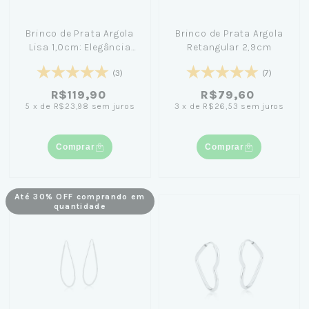
Brinco de Prata Argola
Brinco de Prata Argola
Lisa 1,0cm: Elegância
Retangular 2,9cm
Minimalista para
(3)
(7)
Qualquer Ocasião
R$119,90
R$79,60
5
x
de
R$23,98
sem juros
3
x
de
R$26,53
sem juros
Comprar
Comprar
Até 30% OFF comprando em
quantidade