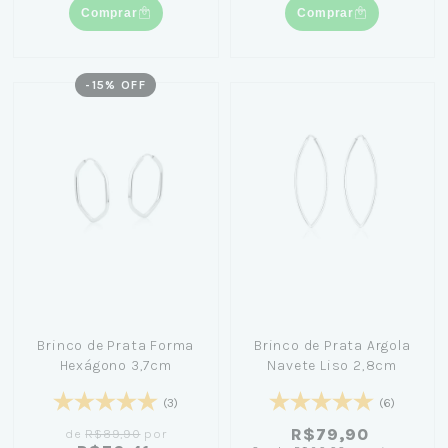
Comprar
Comprar
-
15
% OFF
Brinco de Prata Forma
Brinco de Prata Argola
Hexágono 3,7cm
Navete Liso 2,8cm
(3)
(6)
R$79,90
de
R$89,90
por