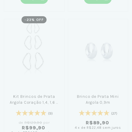
-
23
% OFF
Kit Brincos de Prata
Brinco de Prata Mini
Argola Coração 1,4, 1,6 e
Argola 0,9m
1,9cm
(9)
(27)
R$89,90
de
R$129,90
por
R$99,90
4
x
de
R$22,48
sem juros