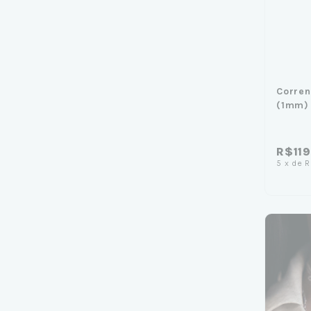
Corren
(1mm)
R$11
5
x
de
R