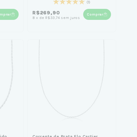
(1)
R$269,90
mprar
Comprar
8
x
de
R$33,74
sem juros
cido
Corrente de Prata Elo Cartier