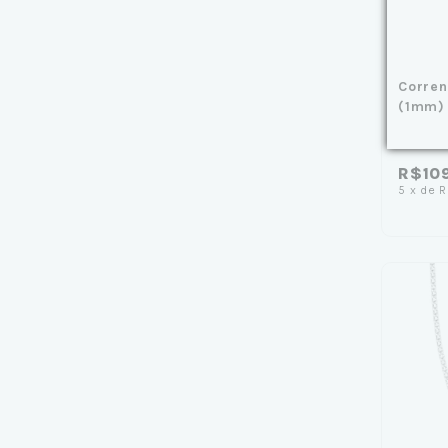
Corren
(1mm)
R$10
5
x
de
R