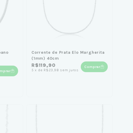
pano
Corrente de Prata Elo Margherita
(1mm) 40cm
R$119,90
Comprar
5
x
de
R$23,98
sem juros
mprar