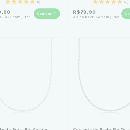
(1)
(3)
9,90
R$79,90
Comprar
Co
$23,74
sem juros
3
x
de
R$26,63
sem juros
te de Prata Elo Cartier
Corrente de Prata Elo Tor