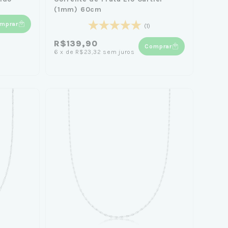
(1mm) 60cm
mprar
(1)
R$139,90
Comprar
6
x
de
R$23,32
sem juros