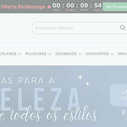
00
:
00
:
09
:
53
 Oferta Relâmpago 🔥
Ver Produt
Dia(s)
Hora(s)
Min(s)
Seg(s)
COLARES
PULSEIRAS
DOURADOS
CONJUNTOS
MAS