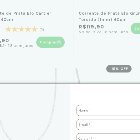
te de Prata Elo Cartier
Corrente de Prata Elo Gru
 40cm
Torcido (1mm) 40cm
R$119,90
Co
(2)
5
x
de
R$23,98
sem juros
,90
Comprar
$24,98
sem juros
-
15
% OFF