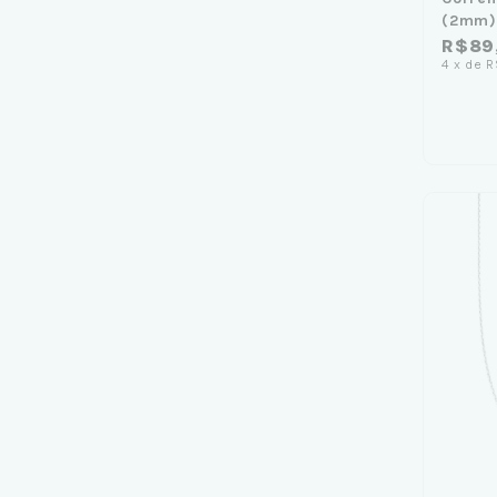
(2mm)
R$89
4
x
de
R