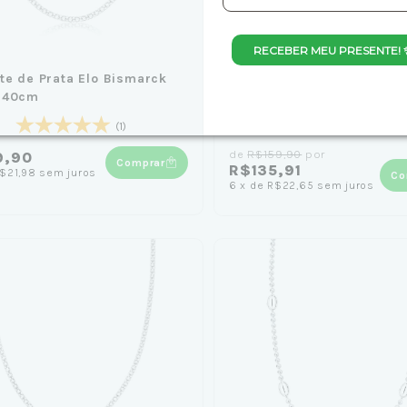
RECEBER MEU PRESENTE! 
te de Prata Elo Bismarck
Corrente de Prata Elo Bai
 40cm
(1mm) 40cm
(1)
(1)
de
R$159,90
por
9,90
Comprar
R$135,91
$21,98
sem juros
Co
6
x
de
R$22,65
sem juros