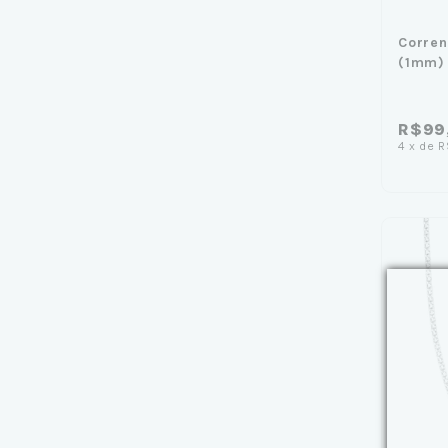
Corren
(1mm)
R$99
4
x
de
R