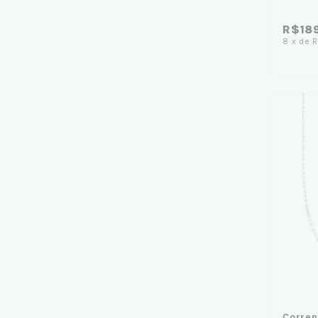
R$18
8
x
de
R
Corren