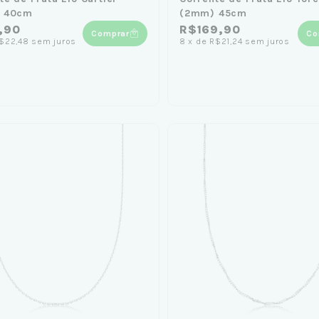
 40cm
(2mm) 45cm
,90
R$169,90
Comprar
Co
$22,48
sem juros
8
x
de
R$21,24
sem juros