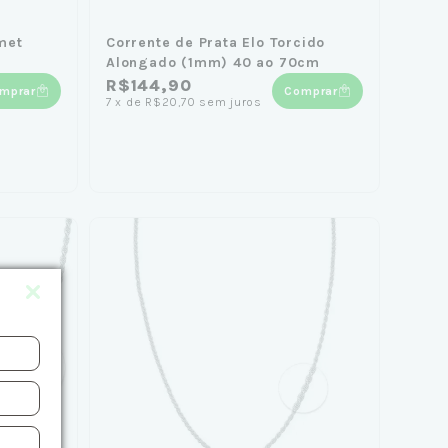
met
Corrente de Prata Elo Torcido
Alongado (1mm) 40 ao 70cm
R$144,90
mprar
Comprar
7
x
de
R$20,70
sem juros