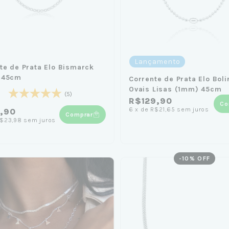
Lançamento
te de Prata Elo Bismarck
 45cm
Corrente de Prata Elo Boli
Ovais Lisas (1mm) 45cm
(5)
R$129,90
Co
6
x
de
R$21,65
sem juros
9,90
Comprar
$23,98
sem juros
-
10
% OFF