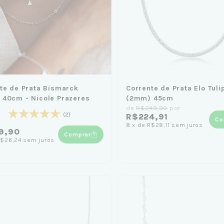
te de Prata Bismarck
Corrente de Prata Elo Tuli
40cm - Nicole Prazeres
(2mm) 45cm
de
R$249,90
por
(2)
R$224,91
Co
8
x
de
R$28,11
sem juros
9,90
Comprar
$26,24
sem juros