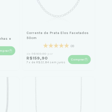
Corrente de Prata Elos Facetados
50cm
nhas e
(3)
mprar
de
R$169,90
por
R$159,90
Comprar
7
x
de
R$22,84
sem juros