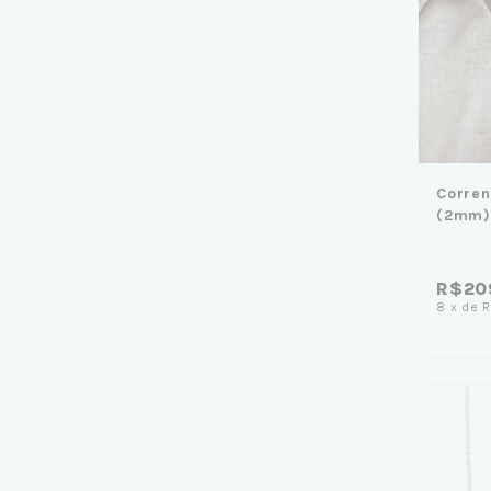
Corren
(2mm) 
R$20
8
x
de
R