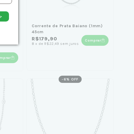
✨
ano
Corrente de Prata Baiano (1mm)
45cm
R$179,90
Comprar
8
x
de
R$22,49
sem juros
mprar
-
6
% OFF