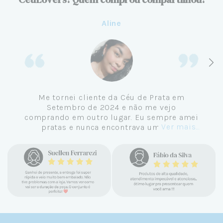
Aline
Me tornei cliente da Céu de Prata em
Setembro de 2024 e não me vejo
comprando em outro lugar. Eu sempre amei
Ver mais...
pratas e nunca encontrava uma loja
confiável e com jóias tão lindas até
encontrar a Céu. Atendimento
personalizado, verdadeiras jóias prata 925,
mimos e brindes incríveis. Virei cliente fiel
e amo demais as pratas que são lindas, tem
um brilho incrível e preço super justo. Fora
as promoções que rolam o ano inteiro. Sou
Céulover de carteirinha 💙