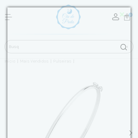
0
Início
|
Mais Vendidos
|
Pulseiras
|