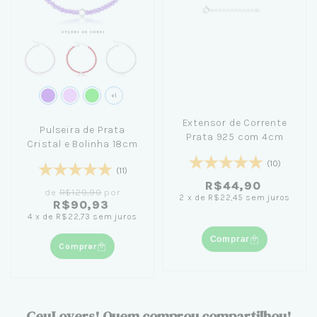
+1
Extensor de Corrente
Pulseira de Prata
Prata 925 com 4cm
Cristal e Bolinha 18cm
(10)
(11)
R$44,90
de
R$129,90
por
2
x
de
R$22,45
sem juros
R$90,93
4
x
de
R$22,73
sem juros
Comprar
Comprar
CeuLovers! Quem comprou compartilhou!