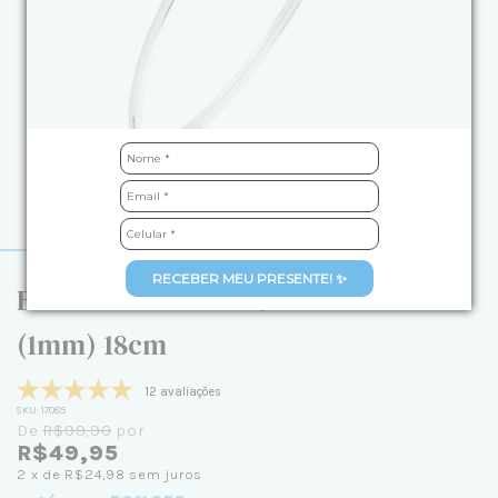
RECEBER MEU PRESENTE! ✨
Bracelete de Prata 925 Fio Redondo
(1mm) 18cm
12 avaliações
SKU:
17085
De
R$99,90
por
R$49,95
2
x de
R$24,98
sem juros