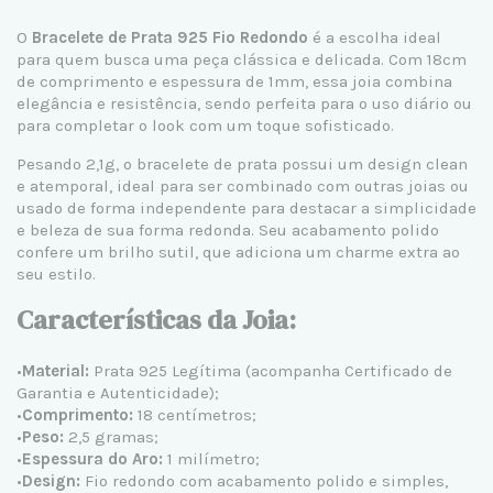
O
Bracelete de
Prata 925
Fio Redondo
é a escolha ideal
para quem busca uma peça clássica e delicada. Com 18cm
de comprimento e espessura de 1mm, essa joia combina
elegância e resistência, sendo perfeita para o uso diário ou
para completar o look com um toque sofisticado.
Pesando 2,1g, o
bracelete de prata
possui um design clean
e atemporal, ideal para ser combinado com outras joias ou
usado de forma independente para destacar a simplicidade
e beleza de sua forma redonda. Seu acabamento polido
confere um brilho sutil, que adiciona um charme extra ao
seu estilo.
Características da Joia:
•
Material:
Prata 925 Legítima (acompanha Certificado de
Garantia e Autenticidade);
•
Comprimento:
18 centímetros;
•
Peso:
2,5 gramas;
•
Espessura do Aro:
1 milímetro;
•
Design:
Fio redondo com acabamento polido e simples,