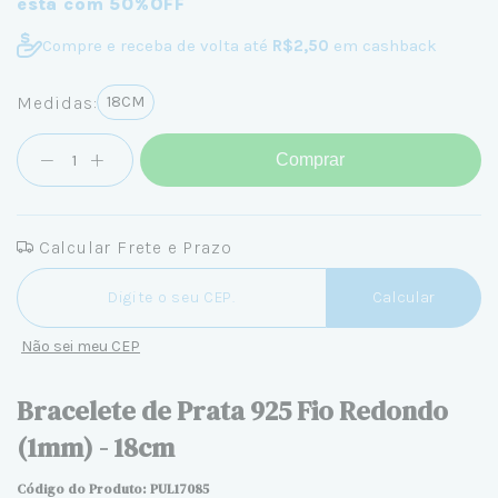
está com 50%OFF
Compre e receba de volta até
R$2,50
em cashback
Medidas:
18CM
Comprar
Calcular Frete e Prazo
Entregas para o CEP:
Calcular
Não sei meu CEP
Bracelete de Prata 925 Fio Redondo
(1mm) - 18cm
Código do Produto: PUL17085