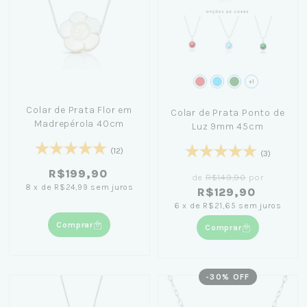
+1
Colar de Prata Flor em
Colar de Prata Ponto de
Madrepérola 40cm
Luz 9mm 45cm
(12)
(3)
R$199,90
de
R$149,90
por
8
x
de
R$24,99
sem juros
R$129,90
6
x
de
R$21,65
sem juros
Comprar
Comprar
-
30
% OFF