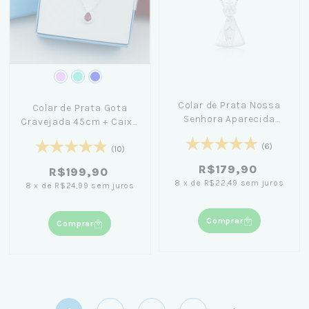
Colar de Prata Nossa
Colar de Prata Gota
Senhora Aparecida
Cravejada 45cm + Caixa
Madrepérola 18mm
Laço Azul
45cm
(6)
(10)
R$179,90
R$199,90
8
x
de
R$22,49
sem juros
8
x
de
R$24,99
sem juros
Comprar
Comprar