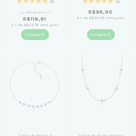
(7)
(5)
R$99,90
de
R$139,90
por
4
x
de
R$24,98
sem juros
R$118,91
5
x
de
R$23,78
sem juros
Comprar
Comprar
Colar de Prata e
Colar de Prata Flores