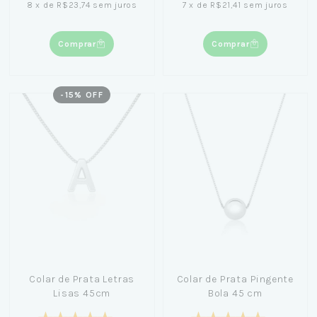
8
x
de
R$23,74
sem juros
7
x
de
R$21,41
sem juros
Comprar
Comprar
-
15
% OFF
Colar de Prata Letras
Colar de Prata Pingente
Lisas 45cm
Bola 45 cm