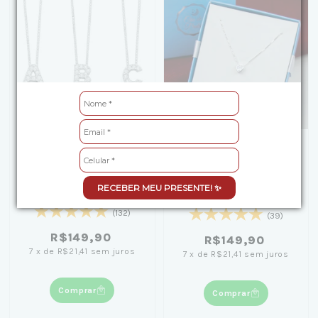
+3
Colar de Prata Letra
[Caixa Laço Azul] Colar
Inicial Cravejadas com
de Prata Coração Ponto
RECEBER MEU PRESENTE! ✨
Zircônias 45cm
de Luz 45cm
(132)
(39)
R$149,90
R$149,90
7
x
de
R$21,41
sem juros
7
x
de
R$21,41
sem juros
Comprar
Comprar