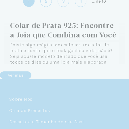
1
2
3
4
...
de
10
Colar de Prata 925: Encontre
a Joia que Combina com Você
Existe algo mágico em colocar um colar de
prata e sentir que o look ganhou vida, não é?
Seja aquele modelo delicado que você usa
todos os dias ou uma joia mais elaborada
reservada para ocasiões especiais, um colar de
prata 925 tem o poder de transformar qualquer
Ver mais
produção — e, de quebra, expressar quem você
é de verdade.
Na Céu de Prata, acreditamos que cada colar
Sobre Nós
conta uma história. A sua. E é por isso que
reunimos uma coleção completa de colares de
Guia de Presentes
prata feminino pensados para acompanhar
você em todos os momentos: do café da
Descubra o Tamanho do seu Anel
manhã corrido ao jantar mais sofisticado.