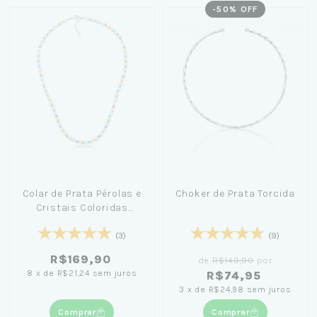
-
50
% OFF
Colar de Prata Pérolas e
Choker de Prata Torcida
Cristais Coloridas
40cm
(3)
(9)
R$169,90
de
R$149,90
por
8
x
de
R$21,24
sem juros
R$74,95
3
x
de
R$24,98
sem juros
Comprar
Comprar