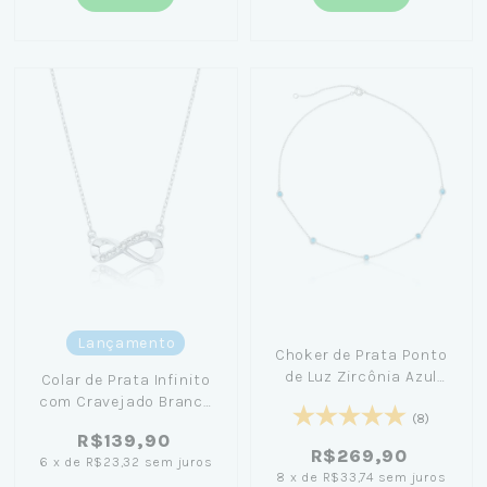
Lançamento
Choker de Prata Ponto
de Luz Zircônia Azul
Colar de Prata Infinito
42cm - Amanda Poxa
com Cravejado Branco
(8)
45cm
R$139,90
R$269,90
6
x
de
R$23,32
sem juros
8
x
de
R$33,74
sem juros