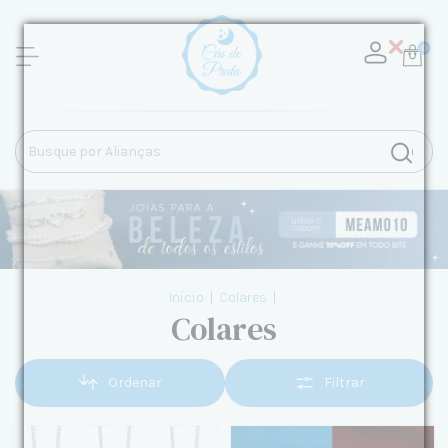
0
Início
|
Colares
|
Colares
Ordenar
Filtrar