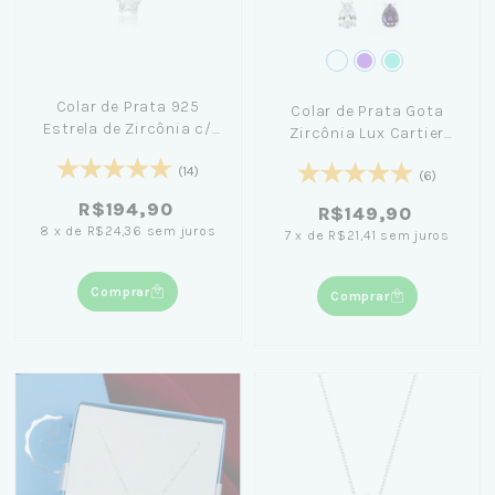
Colar de Prata 925
Colar de Prata Gota
Estrela de Zircônia c/
Zircônia Lux Cartier
45cm
45cm
(14)
(6)
R$194,90
R$149,90
8
x
de
R$24,36
sem juros
7
x
de
R$21,41
sem juros
Comprar
Comprar