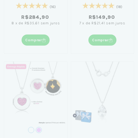
45cm - Nicole Prazeres
40cm
(16)
(18)
R$284,90
R$149,90
8
x
de
R$35,61
sem juros
7
x
de
R$21,41
sem juros
Comprar
Comprar