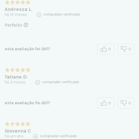
Andressa L.
há 10 meses
comprador verificado
Perfeito 😍
esta avaliação foi útil?
0
0
Tatiane D.
há 3 meses
comprador verificado
esta avaliação foi útil?
0
0
Giovanna C
há um ano
comprador verificado