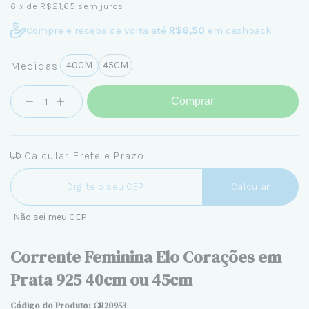
6
x de
R$21,65
sem juros
Compre e receba de volta até
R$6,50
em cashback
Medidas:
40CM
45CM
Comprar
Calcular Frete e Prazo
Entregas para o CEP:
Calcular
Não sei meu CEP
Corrente Feminina Elo Corações em
Prata 925 40cm ou 45cm
Código do Produto: CR20953