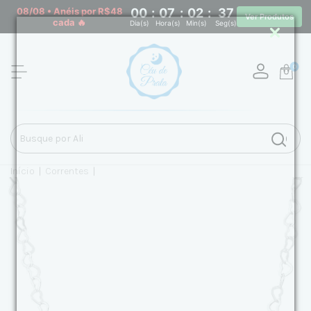
08/08 • Anéis por R$48
00
:
07
:
02
:
37
Ver Produtos
cada 🔥
Dia(s)
Hora(s)
Min(s)
Seg(s)
0
Início
|
Correntes
|