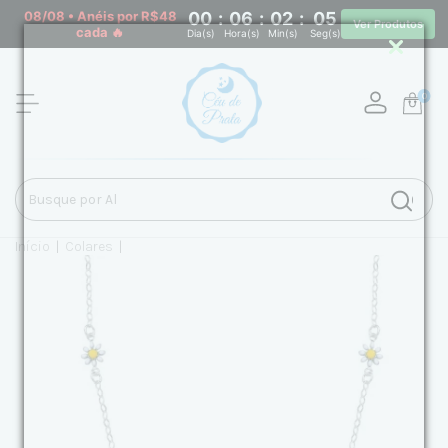
08/08 • Anéis por R$48
00
:
06
:
02
:
04
Ver Produtos
cada 🔥
Dia(s)
Hora(s)
Min(s)
Seg(s)
0
Início
|
Colares
|