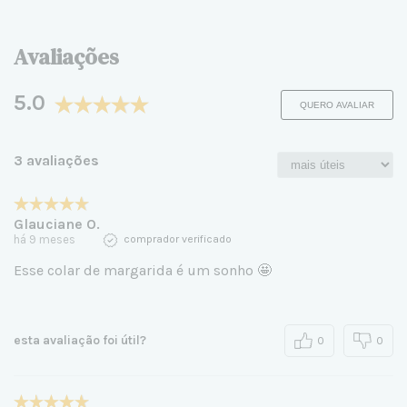
Avaliações
5.0
QUERO AVALIAR
3 avaliações
Glauciane O.
há 9 meses
comprador verificado
Esse colar de margarida é um sonho 🤩
esta avaliação foi útil?
0
0