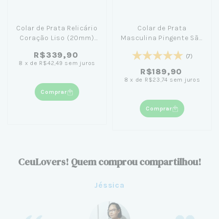
Colar de Prata Relicário
Colar de Prata
Coração Liso (20mm)
Masculina Pingente São
45cm
Bento 60cm - For Men
R$339,90
(7)
8
x
de
R$42,49
sem juros
R$189,90
8
x
de
R$23,74
sem juros
Comprar
Comprar
CeuLovers! Quem comprou compartilhou!
Jéssica