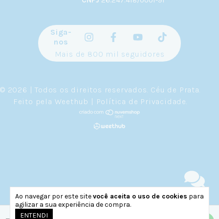
Siga-
nos
Mais de 800 mil seguidores
© 2026 | Todos os direitos reservados.
Céu de Prata
.
Feito pela
Weethub
|
Política de Privacidade
.
Ao navegar por este site
você aceita o uso de cookies
para
agilizar a sua experiência de compra.
ENTENDI