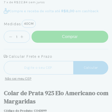
7
x de
R$22,84
sem juros
Compre e receba de volta até
R$8,00
em cashback
Medidas:
40CM
Comprar
Calcular Frete e Prazo
Entregas para o CEP:
Calcular
Não sei meu CEP
Colar de Prata 925 Elo Americano com
Margaridas
Código do Produto: CO43099