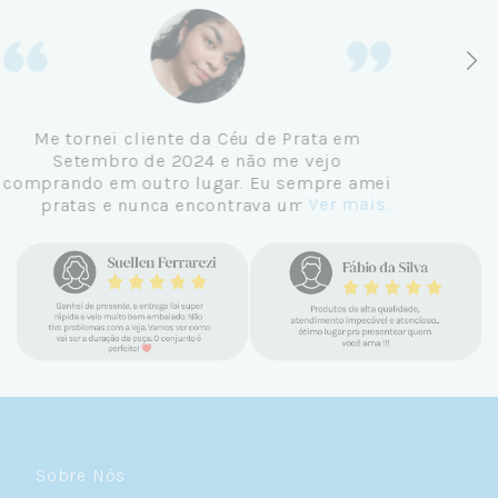
Me tornei cliente da Céu de Prata em
Setembro de 2024 e não me vejo
comprando em outro lugar. Eu sempre amei
Ver mais...
pratas e nunca encontrava uma loja
confiável e com jóias tão lindas até
encontrar a Céu. Atendimento
personalizado, verdadeiras jóias prata 925,
mimos e brindes incríveis. Virei cliente fiel
e amo demais as pratas que são lindas, tem
um brilho incrível e preço super justo. Fora
as promoções que rolam o ano inteiro. Sou
Céulover de carteirinha 💙
Sobre Nós