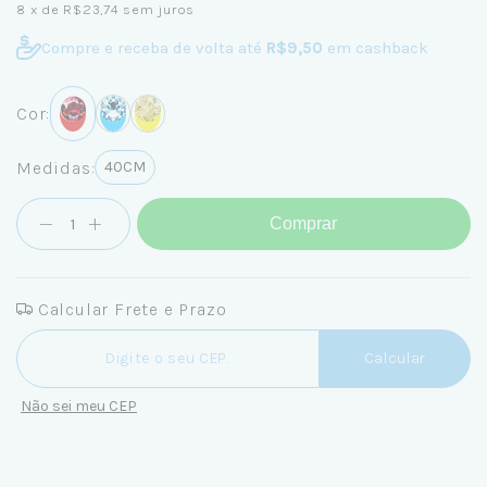
8
x de
R$23,74
sem juros
Compre e receba de volta até
R$9,50
em cashback
Cor:
Medidas:
40CM
Comprar
Calcular Frete e Prazo
Entregas para o CEP:
Calcular
Não sei meu CEP