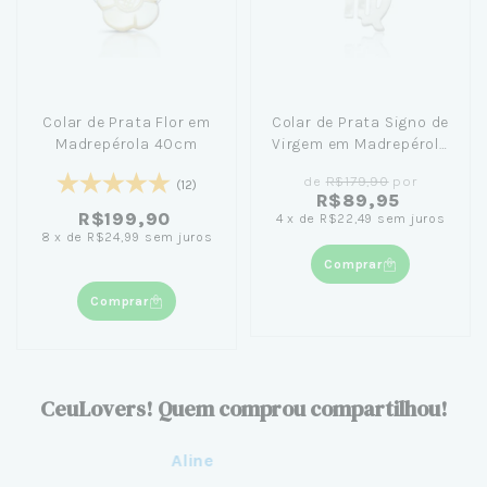
Colar de Prata Flor em
Colar de Prata Signo de
Madrepérola 40cm
Virgem em Madrepérola
45cm
de
R$179,90
por
(12)
R$89,95
R$199,90
4
x
de
R$22,49
sem juros
8
x
de
R$24,99
sem juros
Comprar
Comprar
CeuLovers! Quem comprou compartilhou!
Aline