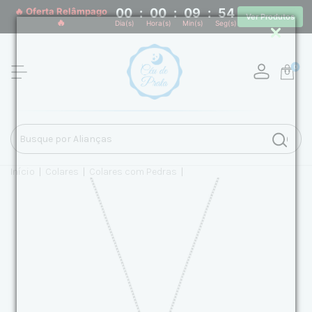
🔥 Oferta Relâmpago
00
:
00
:
09
:
53
Ver Produtos
🔥
Dia(s)
Hora(s)
Min(s)
Seg(s)
0
Início
|
Colares
|
Colares com Pedras
|