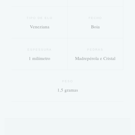
TIPO DE ELO
FECHO
Veneziana
Boia
ESPESSURA
PEDRAS
1 milímetro
Madrepérola e Cristal
PESO
1,5 gramas