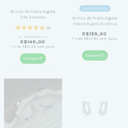
Lançamento
Brinco de Prata Argola
Três Estrelas
Brinco de Prata Argola
Cravejadas 1,0cm
Fileira Dupla Zircônia
(2)
1,3cm
R$159,90
de
R$179,90
por
7
x
de
R$22,84
sem juros
R$149,00
7
x
de
R$21,29
sem juros
Comprar
Comprar