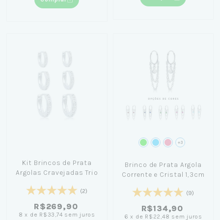
+3
Kit Brincos de Prata
Brinco de Prata Argola
Argolas Cravejadas Trio
Corrente e Cristal 1,3cm
(2)
(9)
R$269,90
R$134,90
8
x
de
R$33,74
sem juros
6
x
de
R$22,48
sem juros