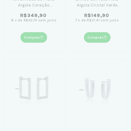
Argola Coração
Argola Cristal Verde
Cravejado
1,2cm
R$349,90
R$149,90
8
x
de
R$43,74
sem juros
7
x
de
R$21,41
sem juros
Comprar
Comprar