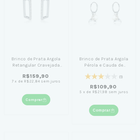
Brinco de Prata Argola
Brinco de Prata Argola
Retangular Cravejada
Pérola e Cauda de
1,9cm
Sereia 2,1cm
R$159,90
(1)
7
x
de
R$22,84
sem juros
R$109,90
5
x
de
R$21,98
sem juros
Comprar
Comprar