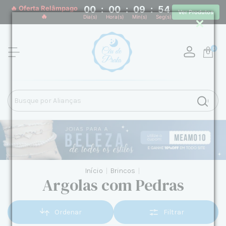
🔥 Oferta Relâmpago
00
:
00
:
09
:
53
Ver Produtos
🔥
Dia(s)
Hora(s)
Min(s)
Seg(s)
0
Início
|
Brincos
|
Argolas com Pedras
Ordenar
Filtrar