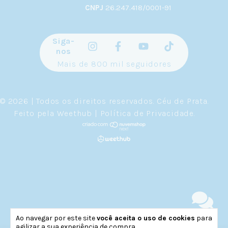
CNPJ
26.247.418/0001-91
Siga-
nos
Mais de 800 mil seguidores
© 2026 | Todos os direitos reservados.
Céu de Prata
.
Feito pela
Weethub
|
Política de Privacidade
.
Ao navegar por este site
você aceita o uso de cookies
para
agilizar a sua experiência de compra.