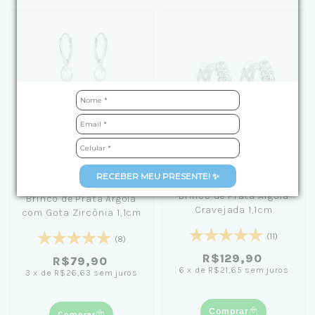
+1
RECEBER MEU PRESENTE! ✨
Brinco de Prata Argola
Brinco de Prata Argola
Cravejada 1,1cm
com Gota Zircônia 1,1cm
(11)
(8)
R$129,90
R$79,90
6
x
de
R$21,65
sem juros
3
x
de
R$26,63
sem juros
Comprar
Comprar