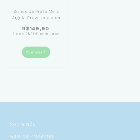
Brinco de Prata Meia
Argola Cravejada com
Estrela Pendurada
R$149,90
7
x
de
R$21,41
sem juros
Comprar
Sobre Nós
Guia de Presentes