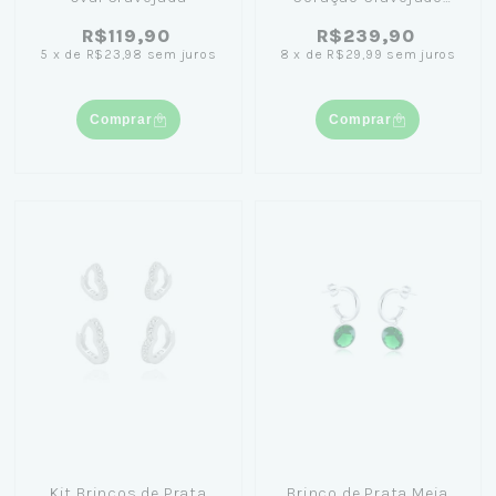
Zircônia 1,4cm
R$119,90
R$239,90
5
x
de
R$23,98
sem juros
8
x
de
R$29,99
sem juros
Comprar
Comprar
Kit Brincos de Prata
Brinco de Prata Meia