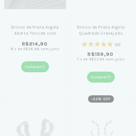
Brinco de Prata Argola
Brinco de Prata Argola
Aberta Torcida com
Quadrado Cravejado
Zircônias 2cm - Girl
1,3cm
R$214,90
(12)
From Rio
8
x
de
R$26,86
sem juros
R$159,90
7
x
de
R$22,84
sem juros
Comprar
Comprar
-
30
% OFF