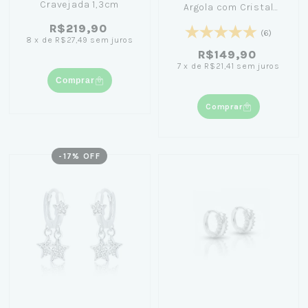
Cravejada 1,3cm
Argola com Cristal
1,4cm+ Caixa Laço Azul
R$219,90
(6)
8
x
de
R$27,49
sem juros
R$149,90
7
x
de
R$21,41
sem juros
Comprar
Comprar
-
17
% OFF