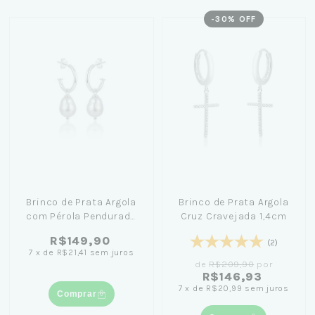
-
30
% OFF
Brinco de Prata Argola
Brinco de Prata Argola
com Pérola Pendurada
Cruz Cravejada 1,4cm
1,3cm
R$149,90
(2)
7
x
de
R$21,41
sem juros
de
R$209,90
por
R$146,93
7
x
de
R$20,99
sem juros
Comprar