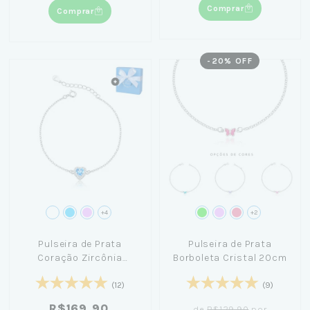
Comprar
Comprar
-
20
% OFF
+4
+2
Pulseira de Prata
Pulseira de Prata
Coração Zircônia
Borboleta Cristal 20cm
Cravejada 19cm+ Caixa
Laço Azul
(12)
(9)
R$169,90
de
R$129,90
por