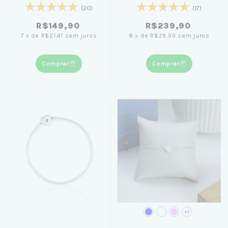
(20)
(17)
R$149,90
R$239,90
7
x
de
R$21,41
sem juros
8
x
de
R$29,99
sem juros
Comprar
Comprar
+2