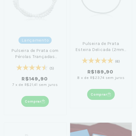
Lançamento
Pulseira de Prata
Esteira Delicada (2mm)
Pulseira de Prata com
19cm - Jana Taffarel
Pérolas Trançadas
(6)
20cm
(5)
R$189,90
8
x
de
R$23,74
sem juros
R$149,90
7
x
de
R$21,41
sem juros
Comprar
Comprar