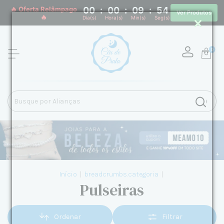
🔥 Oferta Relâmpago
00
:
00
:
09
:
53
Ver Produtos
🔥
Dia(s)
Hora(s)
Min(s)
Seg(s)
0
Início
|
breadcrumbs.categoria
|
Pulseiras
Ordenar
Filtrar