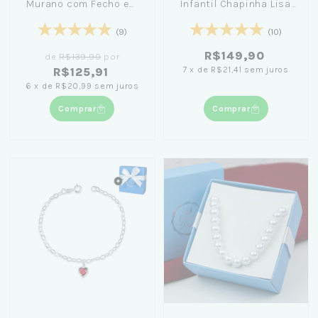
Murano com Fecho em
Infantil Chapinha Lisa
Prata (6mm) 21cm
Personalizada 14cm
(9)
(10)
R$149,90
de
R$139,90
por
7
x
de
R$21,41
sem juros
R$125,91
6
x
de
R$20,99
sem juros
Comprar
Comprar