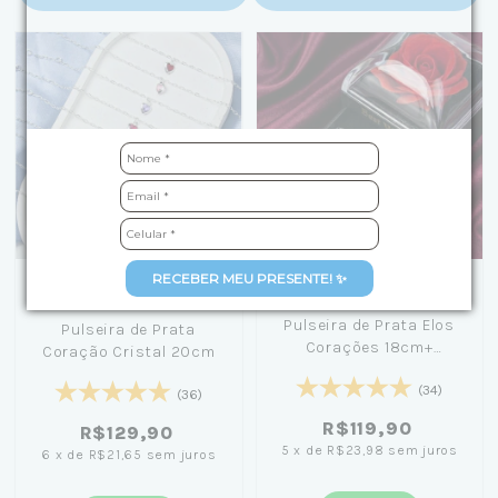
RECEBER MEU PRESENTE! ✨
+6
Pulseira de Prata Elos
Pulseira de Prata
Corações 18cm+
Coração Cristal 20cm
Caixinha com Flor Preta
(34)
(36)
R$119,90
R$129,90
5
x
de
R$23,98
sem juros
6
x
de
R$21,65
sem juros