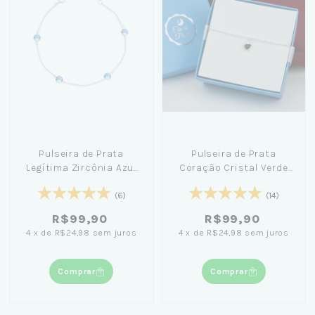
Pulseira de Prata
Pulseira de Prata
Legítima Zircônia Azul
Coração Cristal Verde
18cm - Amanda Poxa
20cm + Caixa Laço Azul
(6)
(14)
R$99,90
R$99,90
4
x
de
R$24,98
sem juros
4
x
de
R$24,98
sem juros
Comprar
Comprar