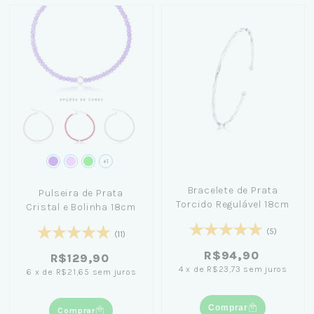
+1
Bracelete de Prata
Pulseira de Prata
Torcido Regulável 18cm
Cristal e Bolinha 18cm
(5)
(11)
R$94,90
R$129,90
4
x
de
R$23,73
sem juros
6
x
de
R$21,65
sem juros
Comprar
Comprar