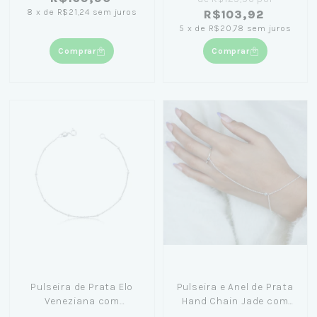
8
x
de
R$21,24
sem juros
R$103,92
5
x
de
R$20,78
sem juros
Comprar
Comprar
Pulseira de Prata Elo
Pulseira e Anel de Prata
Veneziana com
Hand Chain Jade com
Bolinhas 18cm
Zircônia (1mm)