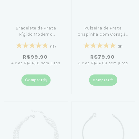
Bracelete de Prata
Pulseira de Prata
Rígido Moderno
Chapinha com Coração
Ondulado Orgânico
14cm
18cm
(13)
(8)
R$99,90
R$79,90
4
x
de
R$24,98
sem juros
3
x
de
R$26,63
sem juros
Comprar
Comprar