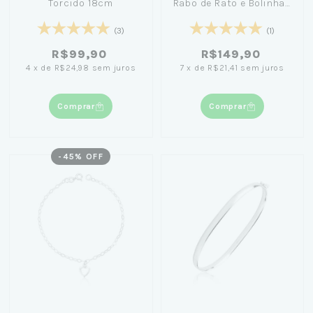
Torcido 18cm
Rabo de Rato e Bolinhas
18cm - Fernanda Cintra
(3)
(1)
R$99,90
R$149,90
4
x
de
R$24,98
sem juros
7
x
de
R$21,41
sem juros
Comprar
Comprar
-
45
% OFF