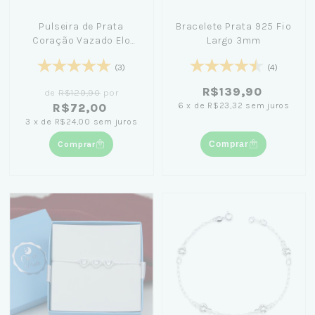
Pulseira de Prata
Bracelete Prata 925 Fio
Coração Vazado Elo
Largo 3mm
Americano 18cm
(3)
(4)
R$139,90
de
R$129,90
por
6
x
de
R$23,32
sem juros
R$72,00
3
x
de
R$24,00
sem juros
Comprar
Comprar