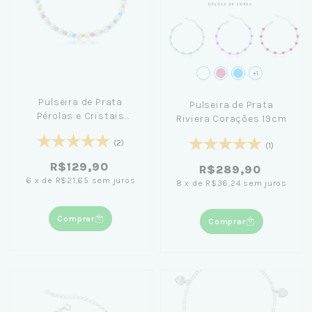
+1
Pulseira de Prata
Pulseira de Prata
Pérolas e Cristais
Riviera Corações 19cm
Coloridas 20cm
(2)
(1)
R$129,90
R$289,90
6
x
de
R$21,65
sem juros
8
x
de
R$36,24
sem juros
Comprar
Comprar