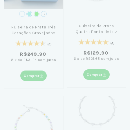
+3
Pulseira de Prata
Pulseira de Prata Três
Quatro Ponto de Luz
Corações Cravejados
6mm 20cm
20cm + Caixa Laço Azul
(4)
(4)
R$129,90
R$249,90
6
x
de
R$21,65
sem juros
8
x
de
R$31,24
sem juros
Comprar
Comprar