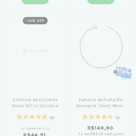
-
10
% OFF
Extensor de Corrente
Pulseira de Prata Elo
Prata 925 c/ Zircônia
Bismarck (1mm) 18cm+
4cm
Caixa Laço Azul
(9)
(4)
R$149,90
de
R$49,90
por
7
x
de
R$21,41
sem juros
R$44,91