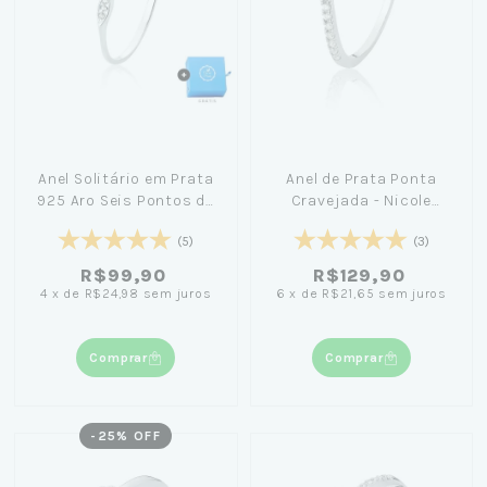
Anel Solitário em Prata
Anel de Prata Ponta
925 Aro Seis Pontos de
Cravejada - Nicole
Luz
Prazeres
(5)
(3)
R$99,90
R$129,90
4
x
de
R$24,98
sem juros
6
x
de
R$21,65
sem juros
Comprar
Comprar
-
25
% OFF