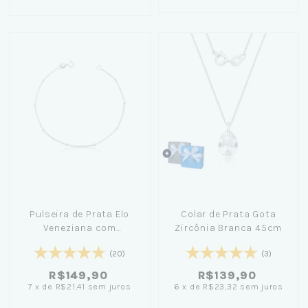
Pulseira de Prata Elo
Colar de Prata Gota
Veneziana com
Zircônia Branca 45cm
Bolinhas 18cm
(20)
(3)
R$149,90
R$139,90
7
x
de
R$21,41
sem juros
6
x
de
R$23,32
sem juros