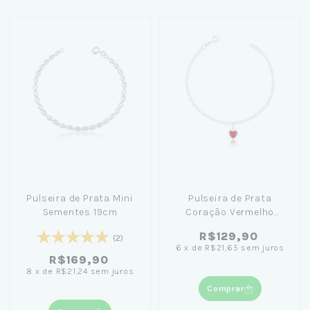
Pulseira de Prata Mini
Pulseira de Prata
Sementes 19cm
Coração Vermelho
Pendurado 18cm
R$129,90
(2)
6
x
de
R$21,65
sem juros
R$169,90
8
x
de
R$21,24
sem juros
Comprar