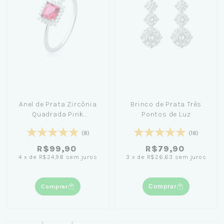
Anel de Prata Zircônia
Brinco de Prata Três
Quadrada Pink
Pontos de Luz
Cravejada + Caixinha
(8)
(18)
Pequena Céu
R$99,90
R$79,90
4
x
de
R$24,98
sem juros
3
x
de
R$26,63
sem juros
Comprar
Comprar