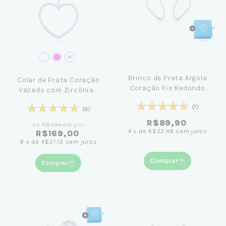
+1
Brinco de Prata Argola
Colar de Prata Coração
Coração Fio Redondo
Vazado com Zircônias
3,4cm+ Caixinha
45cm
(7)
Pequena Céu
(6)
R$89,90
de
R$194,90
por
4
x
de
R$22,48
sem juros
R$169,00
8
x
de
R$21,13
sem juros
Comprar
Comprar