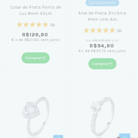
Lançamento
Colar de Prata Ponto de
Anel de Prata Zircônia
Luz 8mm 45cm
4mm com Aro
(3)
Cravejado - Girl From
(3)
Rio
R$129,90
6
x
de
R$21,65
sem juros
de
R$109,90
por
R$94,90
4
x
de
R$23,73
sem juros
Comprar
Comprar