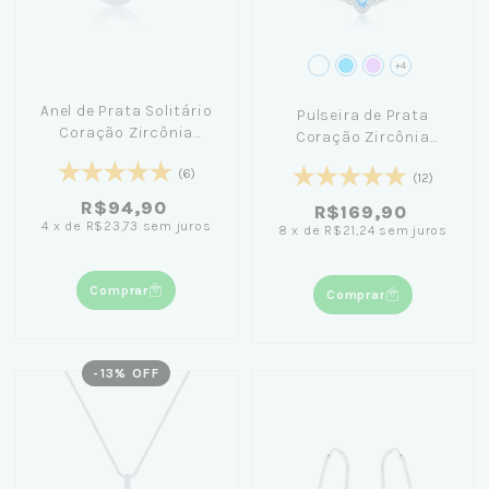
+4
Anel de Prata Solitário
Pulseira de Prata
Coração Zircônia
Coração Zircônia
Branca
Cravejada 19cm+ Caixa
(6)
(12)
Laço Azul
R$94,90
R$169,90
4
x
de
R$23,73
sem juros
8
x
de
R$21,24
sem juros
Comprar
Comprar
-
13
% OFF