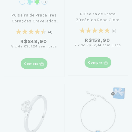
+3
Pulseira de Prata
Pulseira de Prata Três
Zircônias Rosa Claro
Corações Cravejados
18cm
20cm + Caixa Laço Azul
(8)
(4)
R$159,90
R$249,90
7
x
de
R$22,84
sem juros
8
x
de
R$31,24
sem juros
Comprar
Comprar