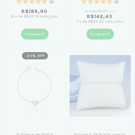
(8)
(8)
R$189,90
de
R$189,90
por
R$142,43
8
x
de
R$23,74
sem juros
7
x
de
R$20,35
sem juros
Comprar
Comprar
-
20
% OFF
Pulseira de Prata
Pulseira de Prata Lumier