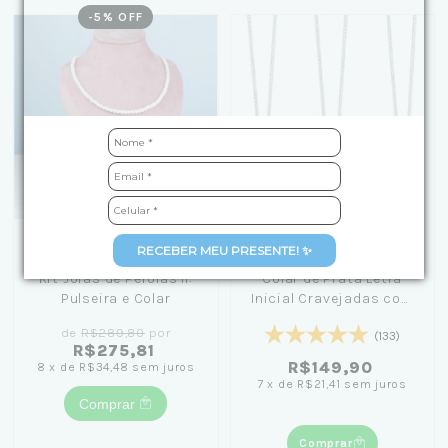
-
5
% OFF
RECEBER MEU PRESENTE! ✨
Kit Joias de Pérolas II:
Colar de Prata Letra
Pulseira e Colar
Inicial Cravejadas com
Zircônias 45cm
de
R$289,80
por
(133)
R$275,81
R$149,90
8
x
de
R$34,48
sem juros
7
x
de
R$21,41
sem juros
Comprar
Comprar