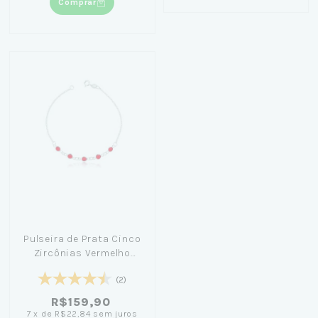
Comprar
Pulseira de Prata Cinco
Zircônias Vermelho
18cm
(2)
R$159,90
7
x
de
R$22,84
sem juros