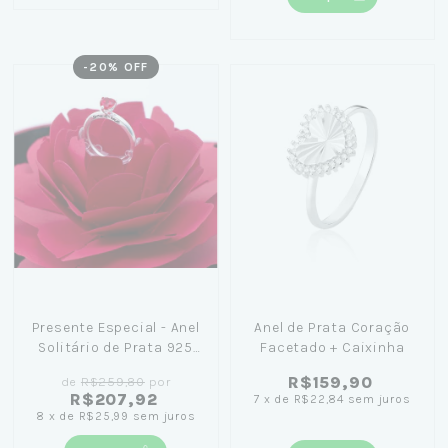
-
20
% OFF
Presente Especial - Anel
Anel de Prata Coração
Solitário de Prata 925
Facetado + Caixinha
You and Me
R$159,90
de
R$259,80
por
R$207,92
7
x
de
R$22,84
sem juros
8
x
de
R$25,99
sem juros