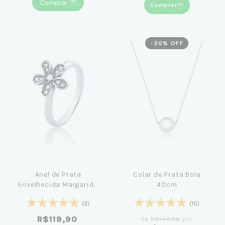
Comprar
Comprar
-
20
% OFF
Anel de Prata
Colar de Prata Bola
Envelhecida Margarida
40cm
Brilhante
(3)
(10)
R$119,90
de
R$149,90
por