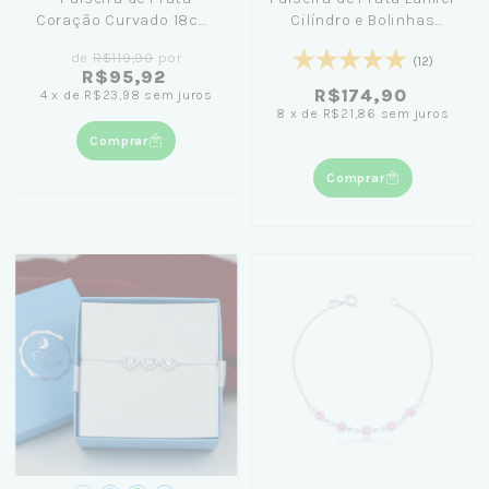
Coração Curvado 18cm:
Cilíndro e Bolinhas
Carinho e Delicadeza
(3mm) 17cm
de
R$119,90
por
(12)
para Dias Especiais
R$95,92
R$174,90
4
x
de
R$23,98
sem juros
8
x
de
R$21,86
sem juros
Comprar
Comprar