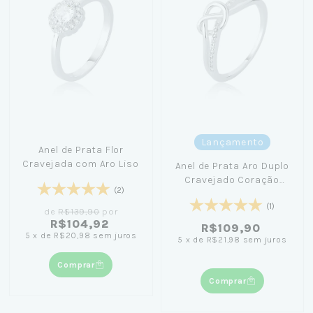
Lançamento
Anel de Prata Flor
Cravejada com Aro Liso
Anel de Prata Aro Duplo
Cravejado Coração
(2)
Torcido
(1)
de
R$139,90
por
R$104,92
R$109,90
5
x
de
R$20,98
sem juros
5
x
de
R$21,98
sem juros
Comprar
Comprar