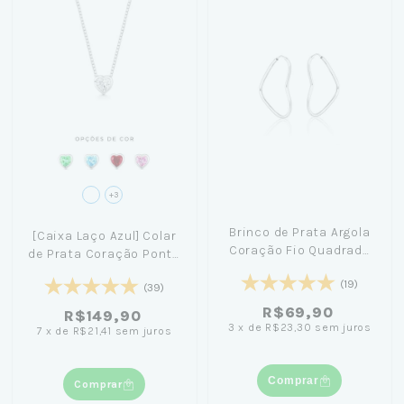
+3
Brinco de Prata Argola
[Caixa Laço Azul] Colar
Coração Fio Quadrado
de Prata Coração Ponto
2,2cm
de Luz 45cm
(19)
(39)
R$69,90
R$149,90
3
x
de
R$23,30
sem juros
7
x
de
R$21,41
sem juros
Comprar
Comprar