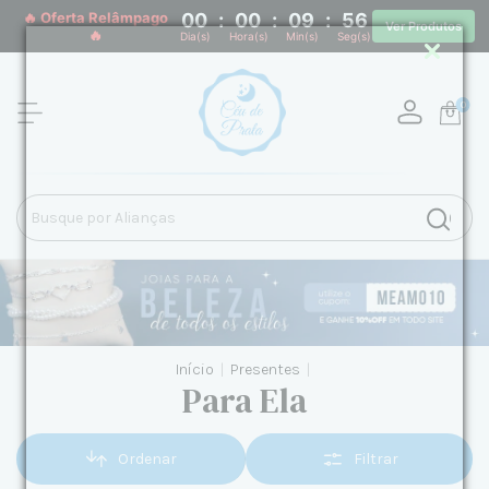
🔥 Oferta Relâmpago
00
:
00
:
09
:
56
Ver Produtos
🔥
Dia(s)
Hora(s)
Min(s)
Seg(s)
0
Início
|
Presentes
|
Para Ela
Ordenar
Filtrar