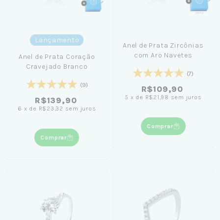
Lançamento
Anel de Prata Zircônias
com Aro Navetes
Anel de Prata Coração
Cravejado Branco
(7)
(9)
R$109,90
5
x
de
R$21,98
sem juros
R$139,90
6
x
de
R$23,32
sem juros
Comprar
Comprar