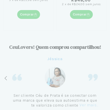
R$48,00
5
x
de
R$23,98
sem juros
2
x
de
R$24,00
sem juros
Comprar
Comprar
CeuLovers! Quem comprou compartilhou!
Jéssica
Ser cliente Céu de Prata é se conectar com
uma marca que eleva sua autoestima e que
Ver mais...
te valoriza como cliente.