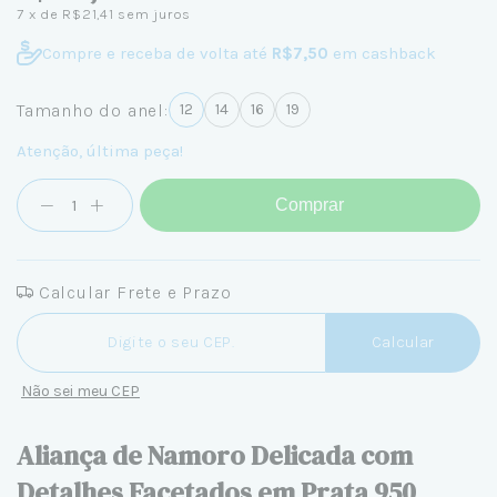
7
x de
R$21,41
sem juros
Compre e receba de volta até
R$7,50
em cashback
Tamanho do anel:
12
14
16
19
Atenção, última peça!
Comprar
Calcular Frete e Prazo
Entregas para o CEP:
Calcular
Não sei meu CEP
Aliança de Namoro Delicada com
Detalhes Facetados em Prata 950