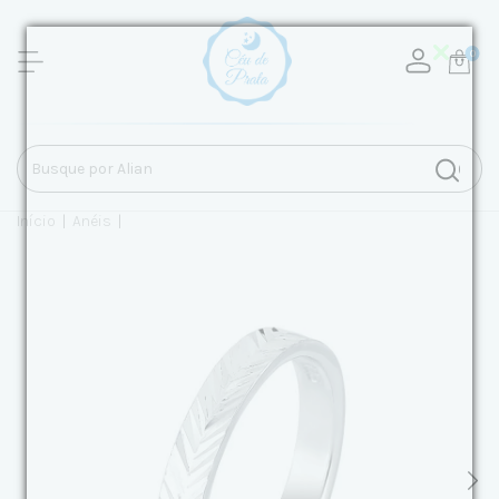
0
Início
|
Anéis
|