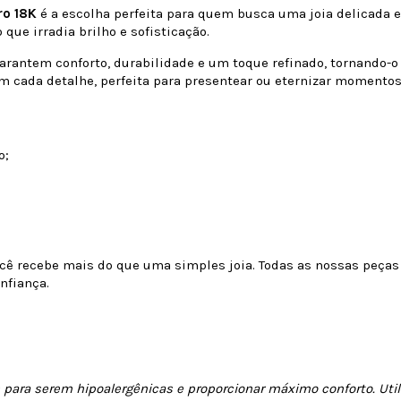
ro 18K
é a escolha perfeita para quem busca uma joia delicada 
ue irradia brilho e sofisticação.
rantem conforto, durabilidade e um toque refinado, tornando-o i
m cada detalhe, perfeita para presentear ou eternizar momentos
o;
ocê recebe mais do que uma simples joia. Todas as nossas peça
nfiança.
para serem hipoalergênicas e proporcionar máximo conforto. Util