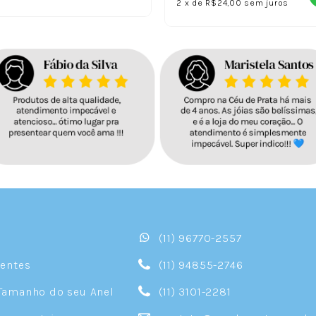
2
x
de
R$24,00
sem juros
(11) 96770-2557
sentes
(11) 94855-2746
Tamanho do seu Anel
(11) 3101-2281