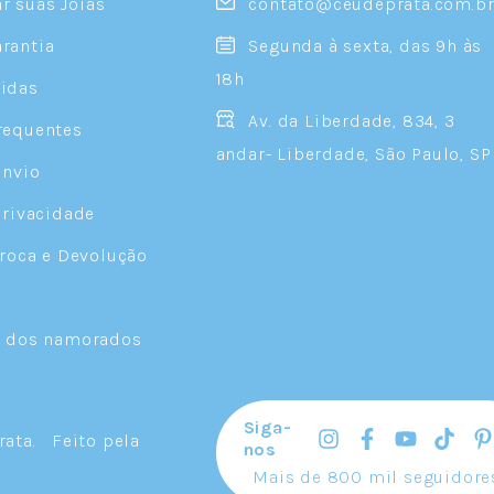
 suas Joias
contato@ceudeprata.com.b
rantia
Segunda à sexta, das 9h às
18h
idas
Av. da Liberdade, 834, 3
requentes
andar- Liberdade, São Paulo, SP
Envio
Privacidade
Troca e Devolução
a dos namorados
Siga-
rata
.
Feito pela
nos
Mais de 800 mil seguidore