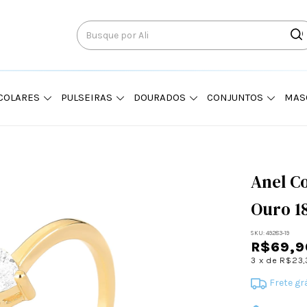
COLARES
PULSEIRAS
DOURADOS
CONJUNTOS
MAS
Anel C
Ouro 1
SKU:
49283-19
R$69,9
3
x de
R$23,
Frete gr