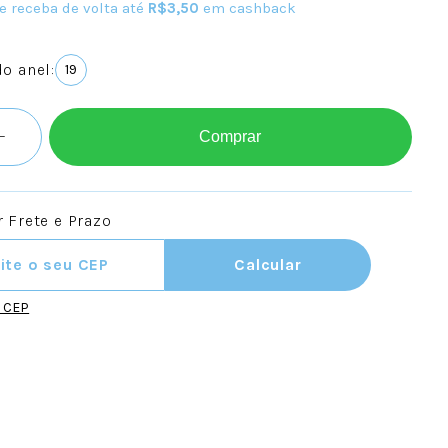
e receba de volta até
R$3,50
em cashback
o anel:
19
Comprar
 Frete e Prazo
ra o CEP:
Calcular
u CEP