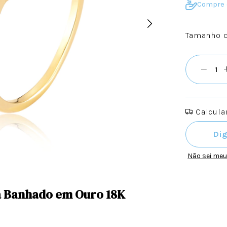
Compre 
Tamanho d
Calcular
Entregas pa
Não sei me
a Banhado em Ouro 18K