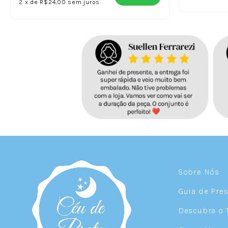
2
x
de
R$24,00
sem juros
Sobre Nós
Guia de Pre
Descubra o 