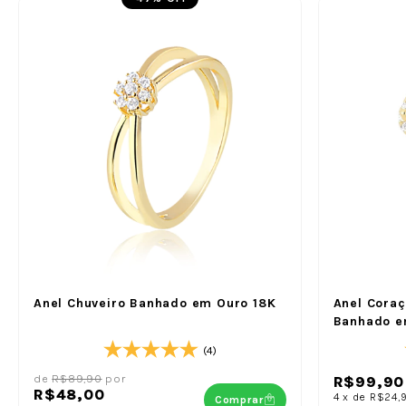
Anel Chuveiro Banhado em Ouro 18K
Anel Cora
Banhado e
(4)
de
R$89,90
por
R$99,90
R$48,00
4
x
de
R$24,
Comprar