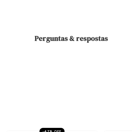
Perguntas & respostas
-
47
% OFF