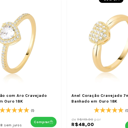
ção com Aro Cravejado
Anel Coração Cravejado 
m Ouro 18K
Banhado em Ouro 18K
(1)
(1
de
R$119,90
por
Comprar
R$48,00
98
sem juros