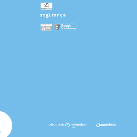
r
segurança
s