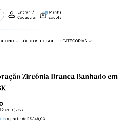
Entrar
/
Minha
0
Cadastrar
sacola
CULINO
ÓCULOS DE SOL
+ CATEGORIAS
oração Zircônia Branca Banhado em
8K
0
30
sem juros
átis
a partir de
R$249,00