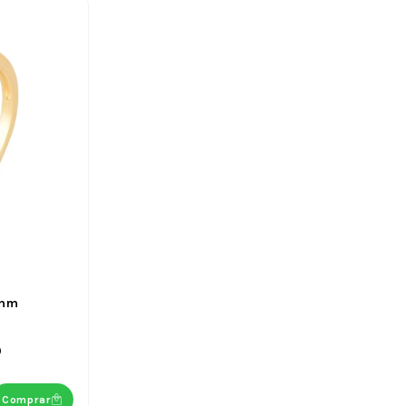
7mm
)
Comprar