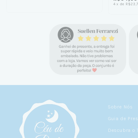
4
x
de
R$23,
Sobre Nós
Guia de Pre
Descubra o 