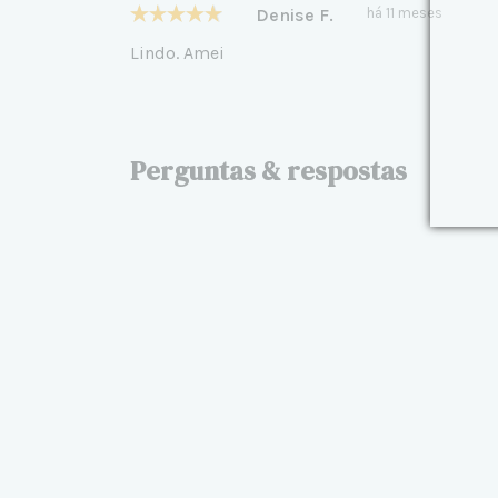
Denise F.
há 11 meses
Lindo. Amei
Perguntas & respostas