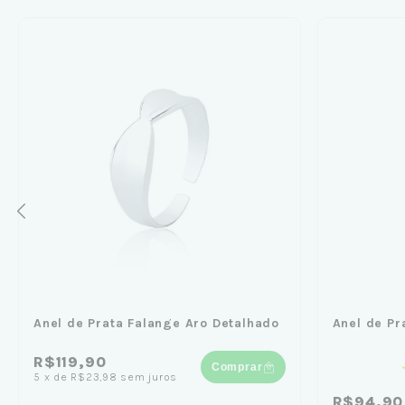
Anel de Prata Falange Aro Detalhado
Anel de Pr
R$119,90
Comprar
5
x
de
R$23,98
sem juros
R$94,90