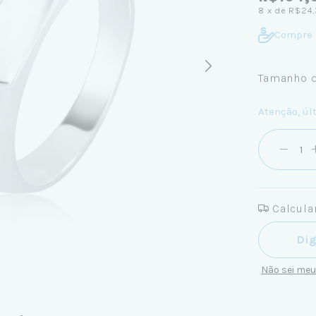
8
x de
R$24,
Compre 
Tamanho d
Atenção, úl
Calcular
Entregas pa
Não sei me