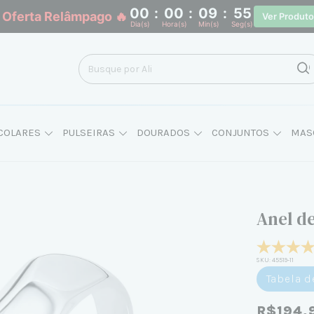
00
:
00
:
09
:
54
 Oferta Relâmpago 🔥
Ver Produt
Dia(s)
Hora(s)
Min(s)
Seg(s)
COLARES
PULSEIRAS
DOURADOS
CONJUNTOS
MAS
Anel d
SKU:
45519-11
Tabela 
R$194,