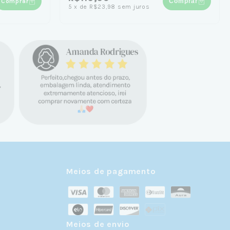
Comprar
Comprar
5
x
de
R$23,98
sem juros
Meios de pagamento
Meios de envio