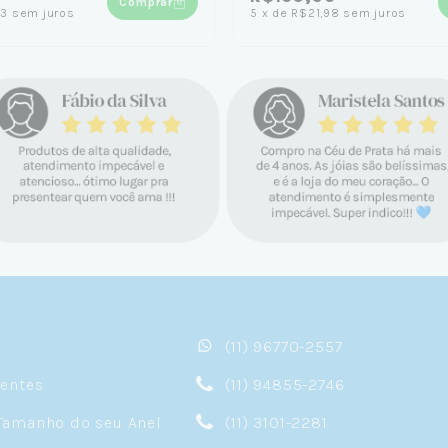
Comprar
73
sem juros
5
x
de
R$21,98
sem juros
(11) 96770-2557
sentes
(11) 94855-2746
Tamanho do seu Anel
(11) 3101-2281