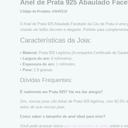
Anel de Prata 925 Abaulado Fac
Código do Produto: AN45519
O Anel de Prata 925 Abaulado Facetado da Céu de Prata é uma peç
criando um brilho discreto e elegante. Perfeito para complement
Características da Joia:
•
Material:
Prata 925 Legítima (Acompanha Certificado de Garanti
•
Largura do aro:
6 milímetros;
•
Espessura do aro:
1 milímetro;
•
Peso:
2,9 gramas.
Dúvidas Frequentes:
É realmente em Prata 925? Vai me dar alergia?
Sim, nossas joias são feitas de Prata 925 legítima, com 92,5% 
antes de usar nossas joias.
Como saber o tamanho de anel ideal para mim?
Você pode acessar nosso
guia de tamanhos de anéis
online e me