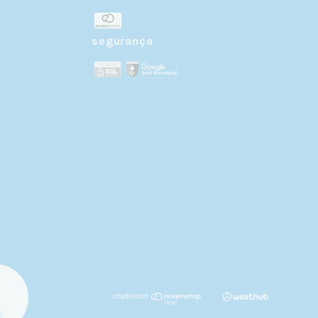
r
segurança
s