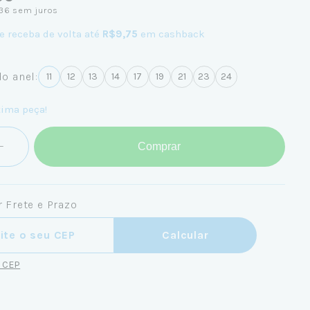
36
sem juros
e receba de volta até
R$9,75
em cashback
o anel:
11
12
13
14
17
19
21
23
24
tima peça!
Comprar
 Frete e Prazo
ra o CEP:
Calcular
u CEP