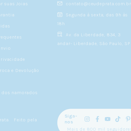
 suas Joias
contato@ceudeprata.com.b
rantia
Segunda à sexta, das 9h às
18h
idas
Av. da Liberdade, 834, 3
requentes
andar- Liberdade, São Paulo, SP
Envio
Privacidade
Troca e Devolução
a dos namorados
Siga-
rata
.
Feito pela
nos
Mais de 800 mil seguidore