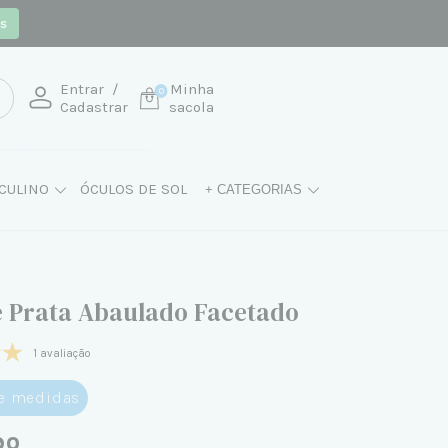
os
Entrar
/
Minha
0
Cadastrar
sacola
CULINO
ÓCULOS DE SOL
+ CATEGORIAS
e Prata Abaulado Facetado
1 avaliação
de medidas
90