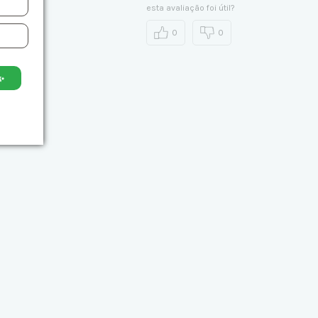
esta avaliação foi útil?
0
0
✨