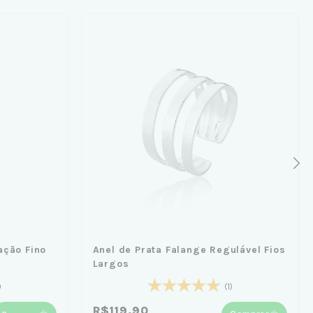
ação Fino
Anel de Prata Falange Regulável Fios
Largos
)
(1)
R$119,90