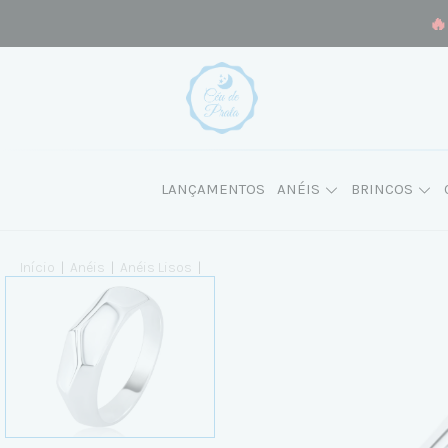
🔥
LANÇAMENTOS
ANÉIS
BRINCOS
Início
|
Anéis
|
Anéis Lisos
|