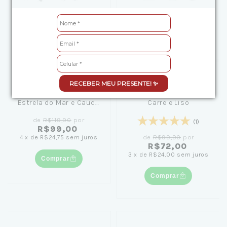
RECEBER MEU PRESENTE! ✨
Kit Brinco de Prata
Kit Brinco de Prata Duo
Estrela do Mar e Cauda
Carre e Liso
de Sereia
de
R$119,90
por
(1)
R$99,00
de
R$99,90
por
4
x
de
R$24,75
sem juros
R$72,00
3
x
de
R$24,00
sem juros
Comprar
Comprar