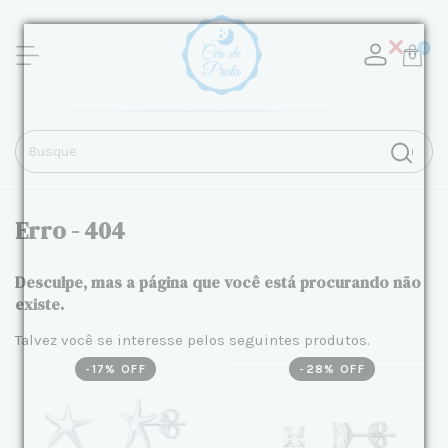
0
Erro - 404
Desculpe, mas a página que você está procurando não
existe.
Talvez você se interesse pelos seguintes produtos.
-
17
% OFF
-
28
% OFF