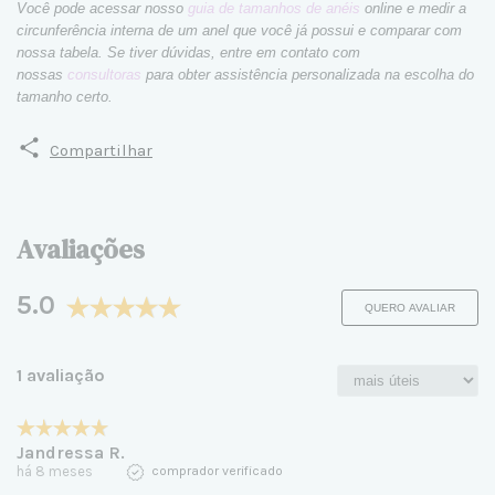
Você pode acessar nosso
guia de tamanhos de anéis
online e medir a
circunferência interna de um anel que você já possui e comparar com
nossa tabela. Se tiver dúvidas, entre em contato com
nossas
consultoras
para obter assistência personalizada na escolha do
tamanho certo.
Compartilhar
Avaliações
5.0
QUERO AVALIAR
1 avaliação
Jandressa R.
há 8 meses
comprador verificado