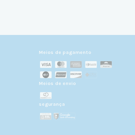
Meios de pagamento
Meios de envio
r
segurança