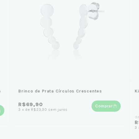
a
Brinco de Prata Círculos Crescentes
K
R$69,90
Comprar
3
x
de
R$23,30
sem juros
d
R
3