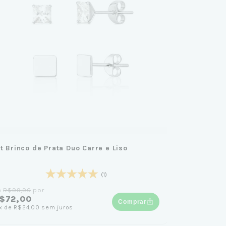
it Brinco de Prata Duo Carre e Liso
(1)
e
R$99,90
por
$72,00
Comprar
x
de
R$24,00
sem juros