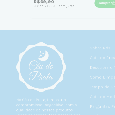
R$69,90
Comprar
3
x
de
R$23,30
sem juros
Sobre Nós
Guia de Pre
Descubra o 
Como Limpar
Tempo de Ga
Guia de Med
Na Céu de Prata, temos um
compromisso inegociável com a
Perguntas F
qualidade de nossos produtos.