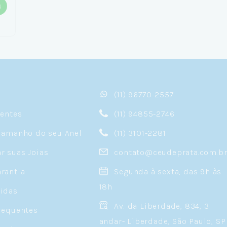
(11) 96770-2557
sentes
(11) 94855-2746
Tamanho do seu Anel
(11) 3101-2281
 suas Joias
contato@ceudeprata.com.b
rantia
Segunda à sexta, das 9h às
18h
idas
Av. da Liberdade, 834, 3
requentes
andar- Liberdade, São Paulo, SP