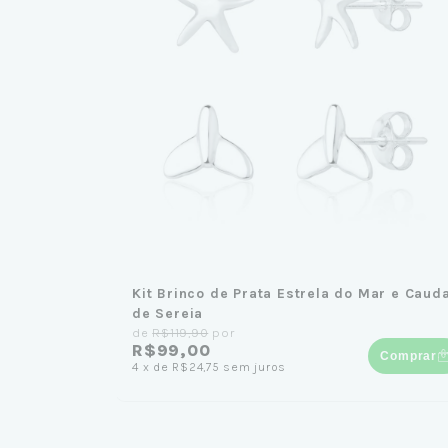
Kit Brinco de Prata Estrela do Mar e Caud
de Sereia
de
R$119,90
por
R$99,00
Comprar
4
x
de
R$24,75
sem juros