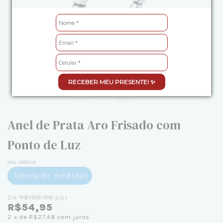
RECEBER MEU PRESENTE! ✨
Anel de Prata Aro Frisado com
Ponto de Luz
SKU:
22012-14
Tabela de medidas
De
R$109,90
por
R$54,95
2
x de
R$27,48
sem juros