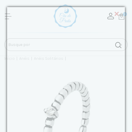
0
Início
|
Anéis
|
Anéis Solitários
|