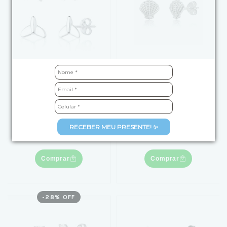
Kit Brinco de Prata
Brinco de Prata Concha
Estrela do Mar e Cauda
Texturizada
de Sereia
R$69,90
de
R$119,90
por
RECEBER MEU PRESENTE! ✨
R$99,00
3
x
de
R$23,30
sem juros
4
x
de
R$24,75
sem juros
Comprar
Comprar
-
28
% OFF