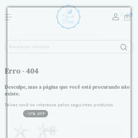
0
Erro - 404
Desculpe, mas a página que você está procurando não
existe.
Talvez você se interesse pelos seguintes produtos.
-
17
% OFF