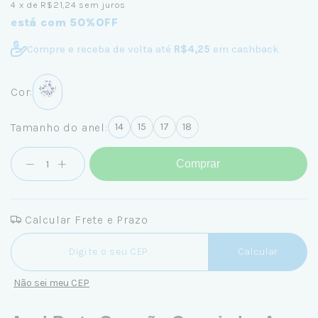
4
x de
R$21,24
sem juros
está com 50%OFF
Compre e receba de volta até
R$4,25
em cashback
Cor:
Tamanho do anel:
14
15
17
18
Comprar
Calcular Frete e Prazo
Entregas para o CEP:
Calcular
Não sei meu CEP