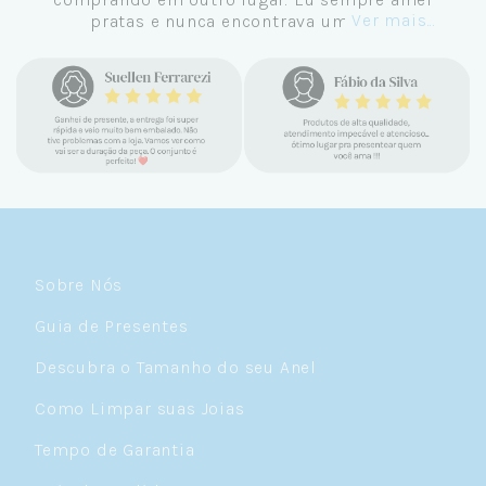
Ver mais...
pratas e nunca encontrava uma loja
confiável e com jóias tão lindas até
encontrar a Céu. Atendimento
personalizado, verdadeiras jóias prata 925,
mimos e brindes incríveis. Virei cliente fiel
e amo demais as pratas que são lindas, tem
um brilho incrível e preço super justo. Fora
as promoções que rolam o ano inteiro. Sou
Céulover de carteirinha 💙
Sobre Nós
Guia de Presentes
Descubra o Tamanho do seu Anel
Como Limpar suas Joias
Tempo de Garantia