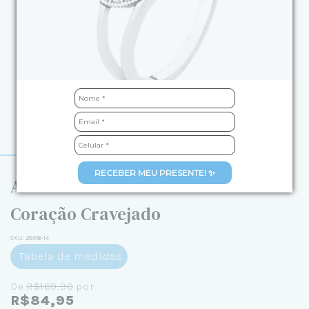
RECEBER MEU PRESENTE! ✨
Anel de Prata Contorno Delicado
Coração Cravejado
SKU:
28496-14
Tabela de medidas
De
R$169,90
por
R$84,95