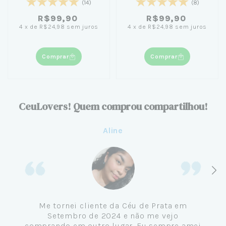
(14)
(8)
R$99,90
R$99,90
4
x
de
R$24,98
sem juros
4
x
de
R$24,98
sem juros
Comprar
Comprar
CeuLovers! Quem comprou compartilhou!
Aline
Me tornei cliente da Céu de Prata em
Setembro de 2024 e não me vejo
comprando em outro lugar. Eu sempre amei