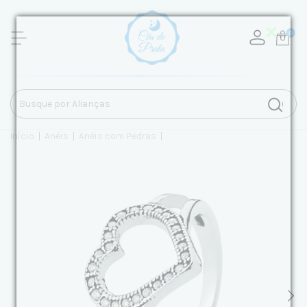
0
Início
|
Anéis
|
Anéis com Pedras
|