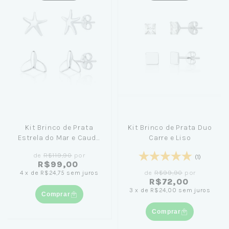
Kit Brinco de Prata
Kit Brinco de Prata Duo
Estrela do Mar e Cauda
Carre e Liso
de Sereia
de
R$119,90
por
(1)
R$99,00
de
R$99,90
por
4
x
de
R$24,75
sem juros
R$72,00
3
x
de
R$24,00
sem juros
Comprar
Comprar