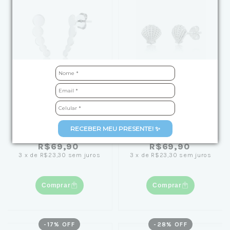
Brinco de Prata
Brinco de Prata Concha
Círculos Crescentes
Texturizada
RECEBER MEU PRESENTE! ✨
R$69,90
R$69,90
3
x
de
R$23,30
sem juros
3
x
de
R$23,30
sem juros
Comprar
Comprar
-
17
% OFF
-
28
% OFF