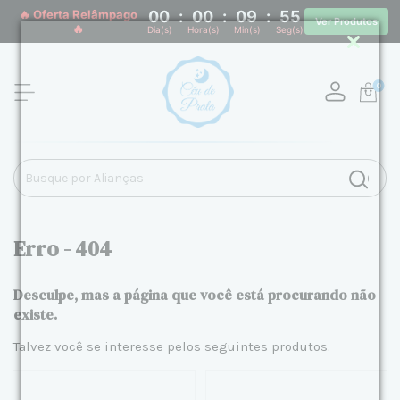
🔥 Oferta Relâmpago
00
:
00
:
09
:
54
Ver Produtos
🔥
Dia(s)
Hora(s)
Min(s)
Seg(s)
0
Erro - 404
Desculpe, mas a página que você está procurando não
existe.
Talvez você se interesse pelos seguintes produtos.