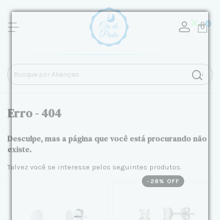
0
Erro - 404
Desculpe, mas a página que você está procurando não
existe.
Talvez você se interesse pelos seguintes produtos.
-
28
% OFF