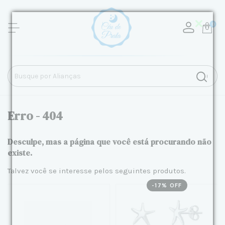
0
Erro - 404
Desculpe, mas a página que você está procurando não
existe.
Talvez você se interesse pelos seguintes produtos.
-
17
% OFF