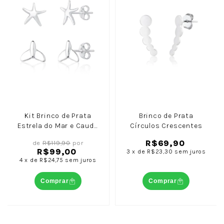
Kit Brinco de Prata
Brinco de Prata
Estrela do Mar e Cauda
Círculos Crescentes
de Sereia
R$69,90
de
R$119,90
por
R$99,00
3
x
de
R$23,30
sem juros
4
x
de
R$24,75
sem juros
Comprar
Comprar