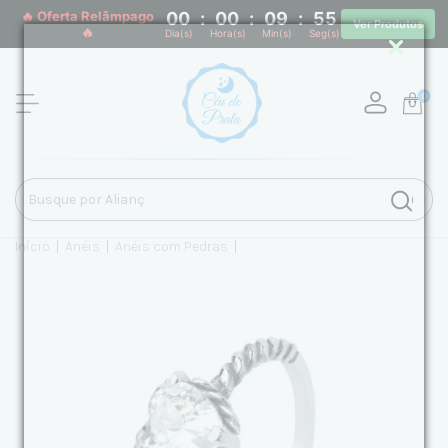
🔥 Oferta Relâmpago
00
:
00
:
09
:
54
Ver Produtos
🔥
Dia(s)
Hora(s)
Min(s)
Seg(s)
0
Início
|
Anéis
|
Anéis com Pedras
|