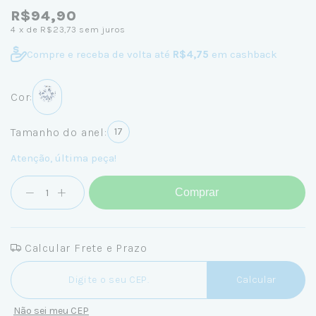
R$94,90
4
x de
R$23,73
sem juros
Compre e receba de volta até
R$4,75
em cashback
Cor:
Tamanho do anel:
17
Atenção, última peça!
Comprar
Calcular Frete e Prazo
Entregas para o CEP:
Calcular
Não sei meu CEP