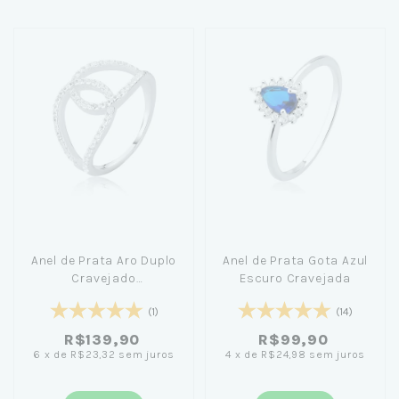
Anel de Prata Aro Duplo
Anel de Prata Gota Azul
Cravejado
Escuro Cravejada
Entrelaçados
(1)
(14)
R$139,90
R$99,90
6
x
de
R$23,32
sem juros
4
x
de
R$24,98
sem juros