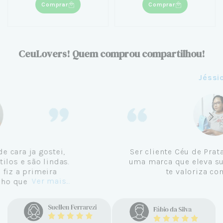
Comprar
Comprar
CeuLovers! Quem comprou compartilhou!
Aline
Me tornei cliente da Céu de Prata em
Setembro de 2024 e não me vejo
comprando em outro lugar. Eu sempre amei
Ver mais...
pratas e nunca encontrava uma loja
confiável e com jóias tão lindas até
encontrar a Céu. Atendimento
personalizado, verdadeiras jóias prata 925,
mimos e brindes incríveis. Virei cliente fiel