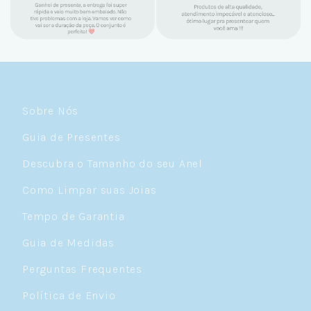
e amo demais as pratas que são lindas, tem
um brilho incrível e preço super justo. Fora
as promoções que rolam o ano inteiro. Sou
Céulover de carteirinha 💙
Sobre Nós
Guia de Presentes
Descubra o Tamanho do seu Anel
Como Limpar suas Joias
Tempo de Garantia
Guia de Medidas
Perguntas Frequentes
Política de Envio