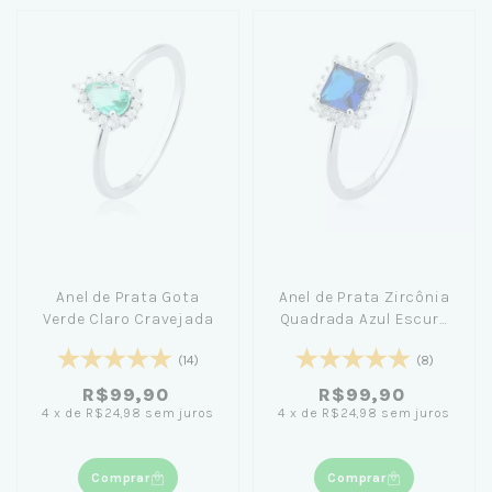
Anel de Prata Gota
Anel de Prata Zircônia
Verde Claro Cravejada
Quadrada Azul Escuro
Cravejada
(14)
(8)
R$99,90
R$99,90
4
x
de
R$24,98
sem juros
4
x
de
R$24,98
sem juros
Comprar
Comprar