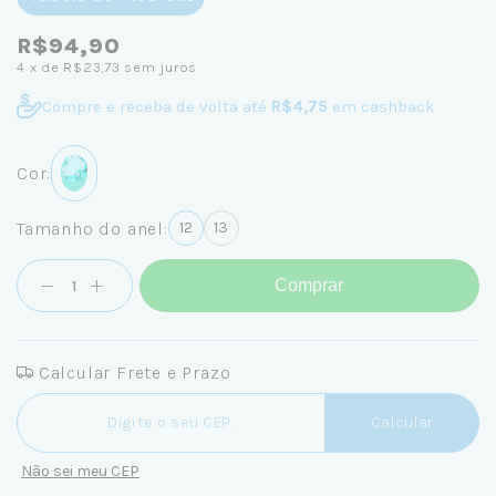
R$94,90
4
x de
R$23,73
sem juros
Compre e receba de volta até
R$4,75
em cashback
Cor:
Tamanho do anel:
12
13
Comprar
Calcular Frete e Prazo
Entregas para o CEP:
Calcular
Não sei meu CEP