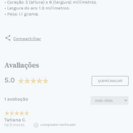
• Coração: 5 (altura) x 6 (largura) milímetros.
• Largura do aro: 1.3 milímetros.
• Peso: 1.1 grama.
Compartilhar
Avaliações
5.0
QUERO AVALIAR
1 avaliação
Tatiana C.
há 9 meses
comprador verificado