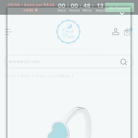
08/08 • Anéis por R$48
00
:
00
:
48
:
13
Ver Produtos
cada 🔥
Dia(s)
Hora(s)
Min(s)
Seg(s)
0
Início
|
Anéis
|
Anéis com Pedras
|