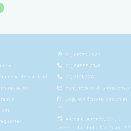
(11) 96770-2557
sentes
(11) 94855-2746
Tamanho do seu Anel
(11) 3101-2281
 suas Joias
contato@ceudeprata.com.b
rantia
Segunda à sexta, das 9h às
18h
idas
Av. da Liberdade, 834, 3
requentes
andar- Liberdade, São Paulo, SP