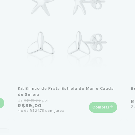
Kit Brinco de Prata Estrela do Mar e Cauda
B
de Sereia
de
R$119,90
por
R
R$99,00
3
Comprar
4
x
de
R$24,75
sem juros