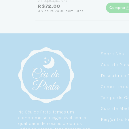
de
R$99,90
por
R$72,00
Comprar
3
x
de
R$24,00
sem juros
Sobre Nós
Guia de Pre
Descubra o 
Como Limpar
Tempo de Ga
Guia de Med
Na Céu de Prata, temos um
compromisso inegociável com a
Perguntas F
qualidade de nossos produtos.