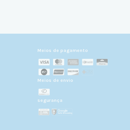
Meios de pagamento
Meios de envio
r
segurança