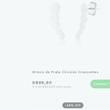
Brinco de Prata Círculos Crescentes
R$69,90
Comprar
3
x
de
R$23,30
sem juros
-
28
% OFF