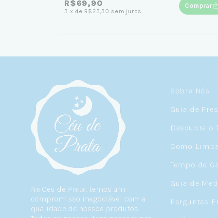
R$69,90
Comprar
3
x
de
R$23,30
sem juros
Sobre Nós
Guia de Pre
Descubra o 
Como Limpar
Tempo de Ga
Guia de Med
Na Céu de Prata, temos um
compromisso inegociável com a
Perguntas F
qualidade de nossos produtos.