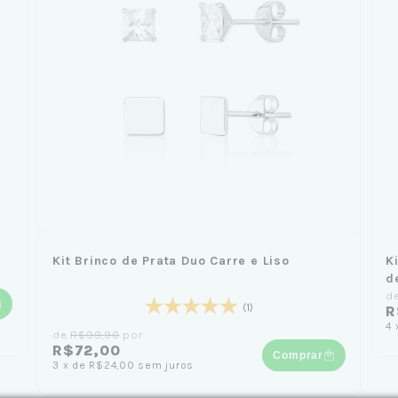
Kit Brinco de Prata Duo Carre e Liso
K
d
d
(1)
R
4
de
R$99,90
por
R$72,00
Comprar
3
x
de
R$24,00
sem juros