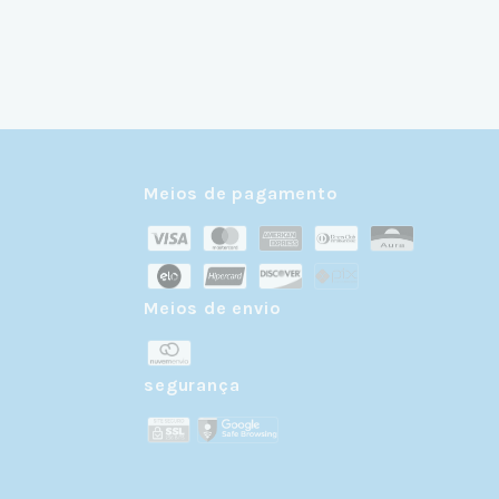
Meios de pagamento
Meios de envio
r
segurança