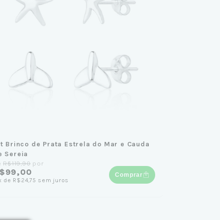
it Brinco de Prata Estrela do Mar e Cauda
e Sereia
e
R$119,90
por
$99,00
Comprar
x
de
R$24,75
sem juros