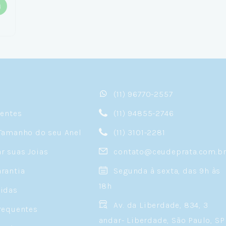
(11) 96770-2557
sentes
(11) 94855-2746
Tamanho do seu Anel
(11) 3101-2281
 suas Joias
contato@ceudeprata.com.b
rantia
Segunda à sexta, das 9h às
18h
idas
Av. da Liberdade, 834, 3
requentes
andar- Liberdade, São Paulo, SP