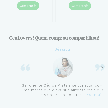
Comprar
Comprar
CeuLovers! Quem comprou compartilhou!
Aline
Me tornei cliente da Céu de Prata em
Setembro de 2024 e não me vejo
comprando em outro lugar. Eu sempre amei
Ver mais...
pratas e nunca encontrava uma loja
confiável e com jóias tão lindas até