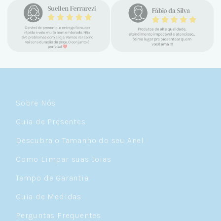
encontrar a Céu. Atendimento
personalizado, verdadeiras jóias prata 925,
mimos e brindes incríveis. Virei cliente fiel
e amo demais as pratas que são lindas, tem
um brilho incrível e preço super justo. Fora
as promoções que rolam o ano inteiro. Sou
Céulover de carteirinha 💙
Sobre Nós
Guia de Presentes
Descubra o Tamanho do seu Anel
Como Limpar suas Joias
Tempo de Garantia
Guia de Medidas
Perguntas Frequentes