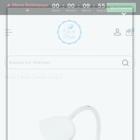
🔥 Oferta Relâmpago
00
:
00
:
09
:
55
Ver Produtos
🔥
Dia(s)
Hora(s)
Min(s)
Seg(s)
0
Início
|
Anéis
|
Anéis Lisos
|