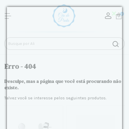
0
Erro - 404
Desculpe, mas a página que você está procurando não
existe.
Talvez você se interesse pelos seguintes produtos.