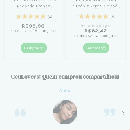
Anel de Prata Zircônia
Anel de Prata Solitário
Redonda Branca
Zircônia Verde: Coleção
Cravejada
Único Amor + Caixinha
(6)
(7)
Azul Pequena Céu de
Prata
R$99,90
de
R$109,90
por
R$82,42
4
x
de
R$24,98
sem juros
4
x
de
R$20,61
sem juros
Comprar
Comprar
CeuLovers! Quem comprou compartilhou!
Aline