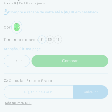
4
x de
R$24,98
sem juros
Compre e receba de volta até
R$5,00
em cashback
Cor:
Tamanho do anel:
21
23
19
Atenção, última peça!
Comprar
Calcular Frete e Prazo
Entregas para o CEP:
Calcular
Não sei meu CEP