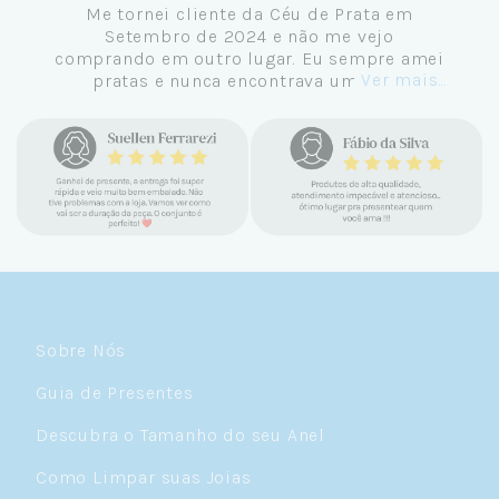
Me tornei cliente da Céu de Prata em
Setembro de 2024 e não me vejo
comprando em outro lugar. Eu sempre amei
Ver mais...
pratas e nunca encontrava uma loja
confiável e com jóias tão lindas até
encontrar a Céu. Atendimento
personalizado, verdadeiras jóias prata 925,
mimos e brindes incríveis. Virei cliente fiel
e amo demais as pratas que são lindas, tem
um brilho incrível e preço super justo. Fora
as promoções que rolam o ano inteiro. Sou
Céulover de carteirinha 💙
Sobre Nós
Guia de Presentes
Descubra o Tamanho do seu Anel
Como Limpar suas Joias