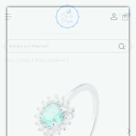
0
Início
|
Anéis
|
Anéis Solitários
|