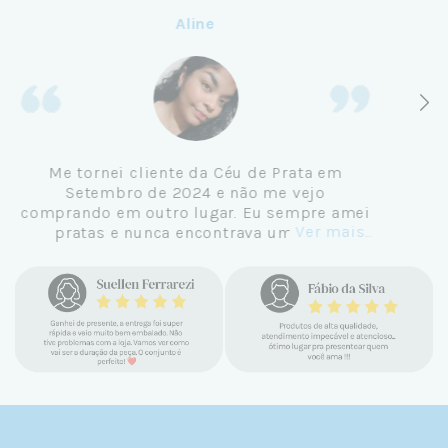
Aline
Me tornei cliente da Céu de Prata em
Setembro de 2024 e não me vejo
comprando em outro lugar. Eu sempre amei
Ver mais...
pratas e nunca encontrava uma loja
confiável e com jóias tão lindas até
encontrar a Céu. Atendimento
personalizado, verdadeiras jóias prata 925,
mimos e brindes incríveis. Virei cliente fiel
e amo demais as pratas que são lindas, tem
um brilho incrível e preço super justo. Fora
as promoções que rolam o ano inteiro. Sou
Céulover de carteirinha 💙