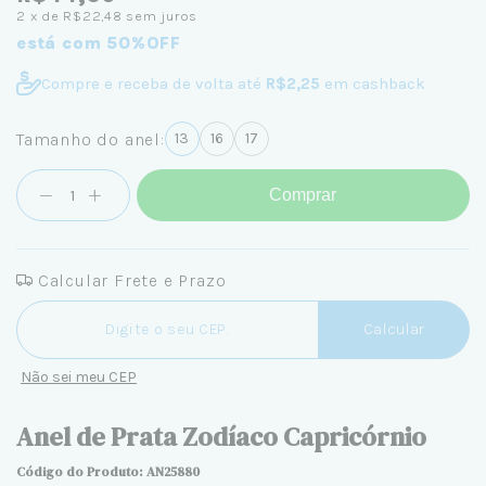
2
x de
R$22,48
sem juros
está com 50%OFF
Compre e receba de volta até
R$2,25
em cashback
Tamanho do anel:
13
16
17
Comprar
Calcular Frete e Prazo
Entregas para o CEP:
Calcular
Não sei meu CEP
Anel de Prata Zodíaco Capricórnio
Código do Produto: AN25880