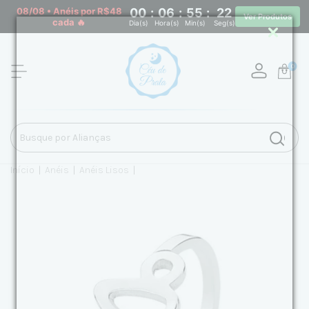
08/08 • Anéis por R$48
00
:
06
:
55
:
22
Ver Produtos
cada 🔥
Dia(s)
Hora(s)
Min(s)
Seg(s)
0
Início
|
Anéis
|
Anéis Lisos
|