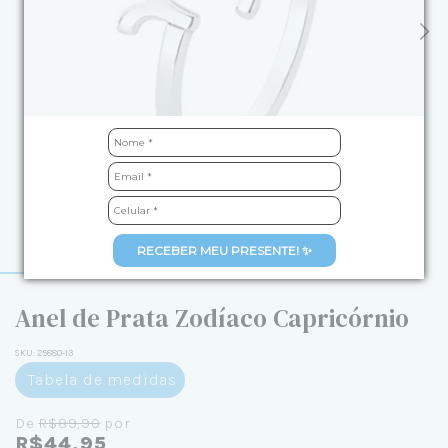
RECEBER MEU PRESENTE! ✨
Anel de Prata Zodíaco Capricórnio
SKU:
25880-13
Tabela de medidas
De
R$89,90
por
R$44,95