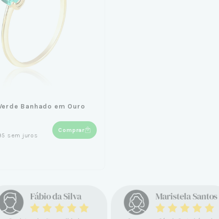
 Verde Banhado em Ouro
Comprar
95
sem juros