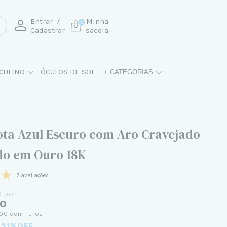
Entrar
/
Minha
0
Cadastrar
sacola
CULINO
ÓCULOS DE SOL
+ CATEGORIAS
ota Azul Escuro com Aro Cravejado
o em Ouro 18K
7 avaliações
0
por
00
,00
sem juros
 31%OFF