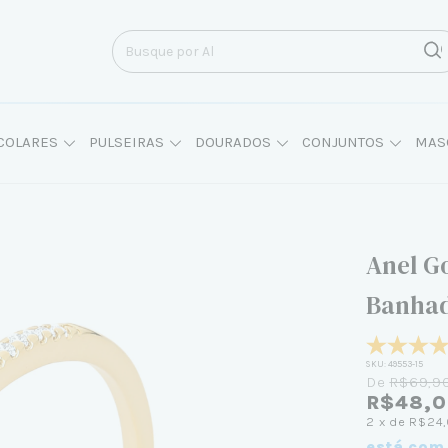
COLARES
PULSEIRAS
DOURADOS
CONJUNTOS
MAS
Anel G
Banhad
SKU:
49553-15
De
R$69,9
R$48,
2
x de
R$24
está com