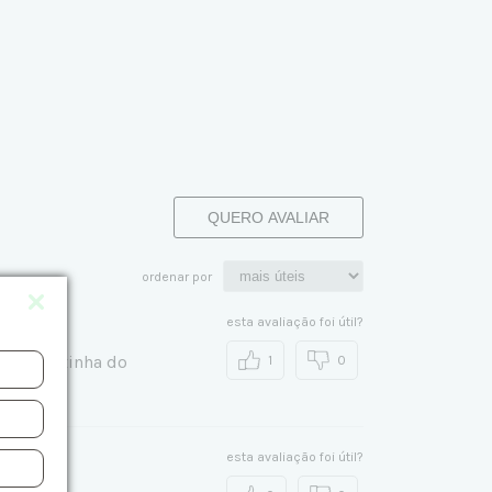
QUERO AVALIAR
ordenar por
esta avaliação foi útil?
a da caixinha do
1
0
esta avaliação foi útil?