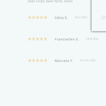
Anel lindo bem feito. Amei
Cátia S.
há 2 dias
Franciellen S.
há 6 dias
Marcelo F.
há um mês