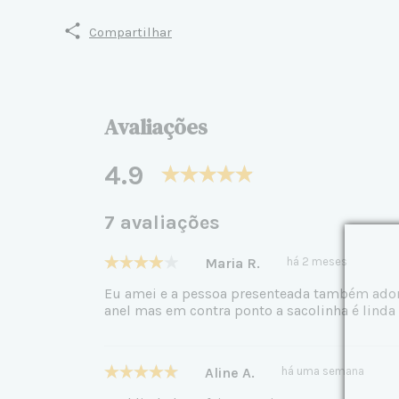
Compartilhar
Avaliações
4.9
7 avaliações
Maria R.
há 2 meses
Eu amei e a pessoa presenteada também adorou
anel mas em contra ponto a sacolinha é linda
Aline A.
há uma semana