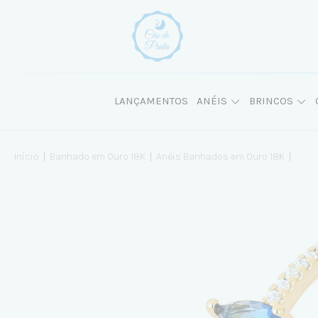
LANÇAMENTOS
ANÉIS
BRINCOS
Início
|
Banhado em Ouro 18K
|
Anéis Banhados em Ouro 18K
|