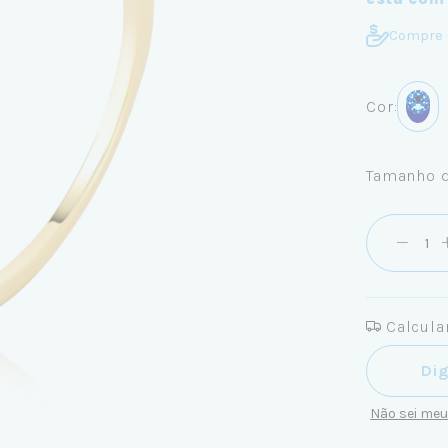
Compre 
Cor:
Tamanho d
Calcular
Entregas pa
Não sei me