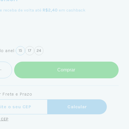
e receba de volta até
R$2,40
em cashback
o anel:
15
17
24
Comprar
 Frete e Prazo
ra o CEP:
Calcular
u CEP