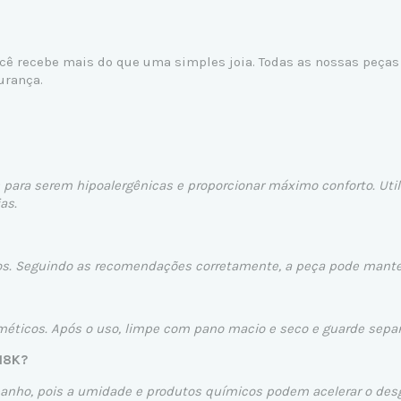
ocê recebe mais do que uma simples joia. Todas as nossas peça
urança.
para serem hipoalergênicas e proporcionar máximo conforto. Util
as.
os. Seguindo as recomendações corretamente, a peça pode manter 
ticos. Após o uso, limpe com pano macio e seco e guarde separad
 18K?
banho, pois a umidade e produtos químicos podem acelerar o desg