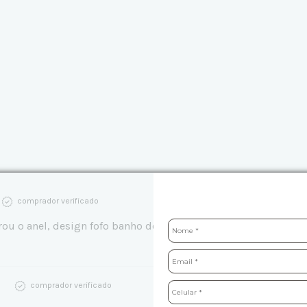
comprador verificado
 o anel, design fofo banho de ouro parece bom só senti falt
comprador verificado