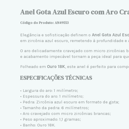
Anel Gota Azul Escuro com Aro Cr
Código do Produto: AN
49553
Elegância e sofisticação definem o
Anel Gota Azul Es
em zircônia azul escuro, remetendo à profundidade e 
O aro delicadamente cravejado com micro zircônias b
e acabamento impecável tornam a peça ideal para qu
Folheado em
Ouro 18K
, este anel é perfeito para com
ESPECIFICAÇÕES TÉCNICAS
• Largura do aro: 1 milímetro;
• Espessura do aro: 1 milímetro;
• Pedra: Zircônia azul escuro em formato de gota;
• Tamanho da pedra: 6 milímetros;
• Aro cravejado com micro zircônias brancas;
• Peso aproximado: 1,1 gramas;
• Banho: Ouro 18K.