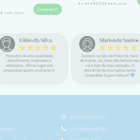
4
x
de
R$20,99
sem juros
Comprar
98
sem juros
(11) 96770-2557
sentes
(11) 94855-2746