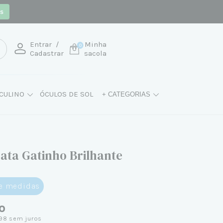
os
Entrar
/
Minha
0
Cadastrar
sacola
CULINO
ÓCULOS DE SOL
+ CATEGORIAS
rata Gatinho Brilhante
de medidas
0
98
sem juros