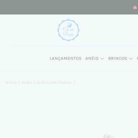
🔥
LANÇAMENTOS
ANÉIS
BRINCOS
Início
|
Anéis
|
Anéis com Pedras
|