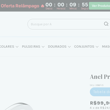
00
:
00
:
09
:
54
 Oferta Relâmpago 🔥
Ver Produt
Dia(s)
Hora(s)
Min(s)
Seg(s)
COLARES
PULSEIRAS
DOURADOS
CONJUNTOS
MAS
Anel P
SKU:
33967-15
Tabela 
R$99,9
4
x de
R$24,