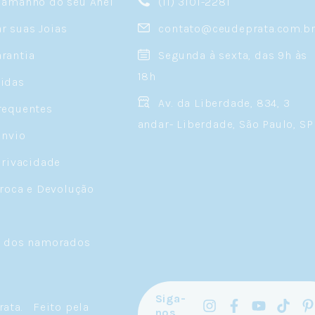
Tamanho do seu Anel
(11) 3101-2281
 suas Joias
contato@ceudeprata.com.b
rantia
Segunda à sexta, das 9h às
18h
idas
Av. da Liberdade, 834, 3
requentes
andar- Liberdade, São Paulo, SP
Envio
Privacidade
Troca e Devolução
a dos namorados
Siga-
rata
.
Feito pela
nos