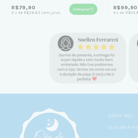
R$79,90
R$99,90
Comprar
3
x
de
R$26,63
sem juros
4
x
de
R$24,
Sobre Nós
Guia de Pre