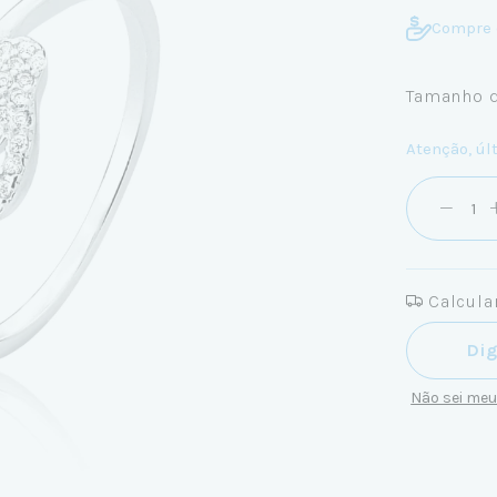
Compre 
Tamanho d
Atenção, úl
Calcular
Entregas pa
Não sei me