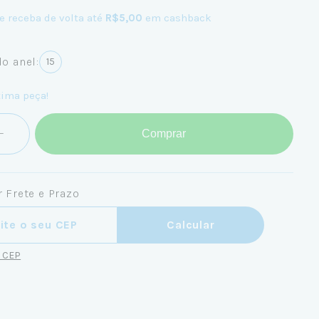
e receba de volta até
R$5,00
em cashback
o anel:
15
tima peça!
Comprar
 Frete e Prazo
ra o CEP:
Calcular
u CEP