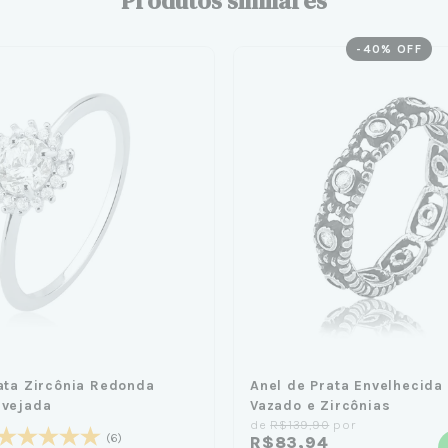
Produtos similares
-
40
% OFF
ata Zircônia Redonda
Anel de Prata Envelhecida
avejada
Vazado e Zircônias
de
R$139,90
por
(6)
R$83,94