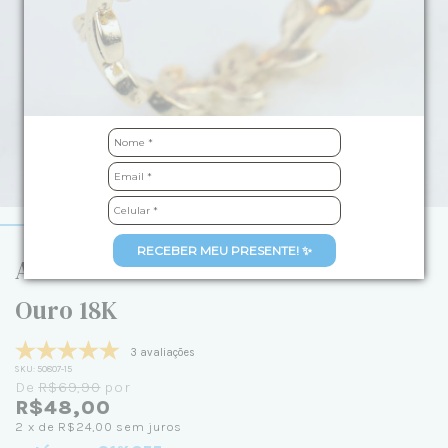
RECEBER MEU PRESENTE! ✨
Anel Ramo de Folhas Lisas Banhado
Ouro 18K
3 avaliações
SKU:
50807-15
De
R$69,90
por
R$48,00
2
x de
R$24,00
sem juros