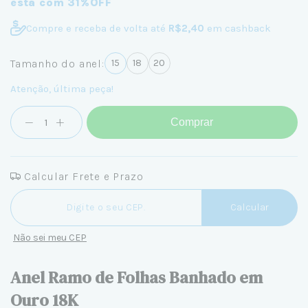
está com 31%OFF
Compre e receba de volta até
R$2,40
em cashback
Tamanho do anel:
15
18
20
Atenção, última peça!
Comprar
Calcular Frete e Prazo
Entregas para o CEP:
Calcular
Não sei meu CEP
Anel Ramo de Folhas Banhado em
Ouro 18K