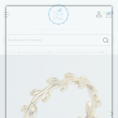
0
Início
|
Banhado em Ouro 18K
|
Anéis Banhados em Ouro 18K
|