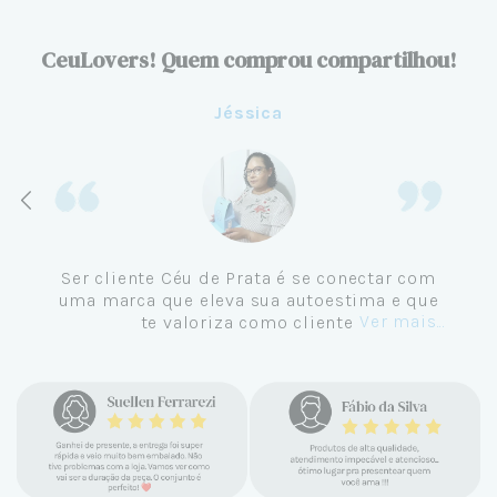
CeuLovers! Quem comprou compartilhou!
Jéssi
e cara ja gostei,
Ser cliente Céu de Prat
ilos e são lindas.
uma marca que eleva su
fiz a primeira
te valoriza co
Ver mais...
nho que eles tem
 atendimento, o
ada pedido, tudo
irinho incrivel e
ando chegou meu
o sempre as joias
de então compro