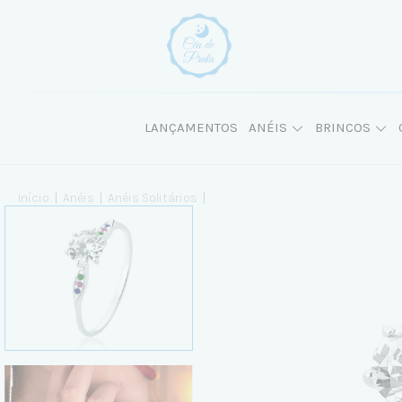
LANÇAMENTOS
ANÉIS
BRINCOS
Início
|
Anéis
|
Anéis Solitários
|