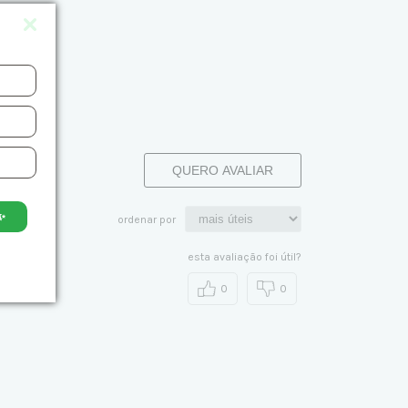
QUERO AVALIAR
✨
ordenar por
esta avaliação foi útil?
0
0