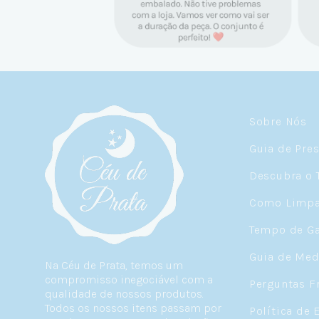
Sobre Nós
Guia de Pre
Descubra o 
Como Limpar
Tempo de Ga
Guia de Med
Na Céu de Prata, temos um
compromisso inegociável com a
Perguntas F
qualidade de nossos produtos.
Todos os nossos itens passam por
Política de 