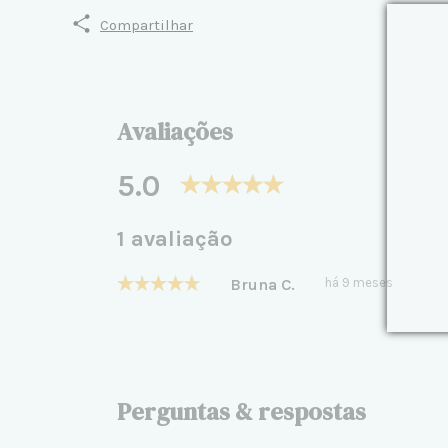
Compartilhar
Avaliações
5.0
1 avaliação
Bruna C.
há 9 meses
Perguntas & respostas