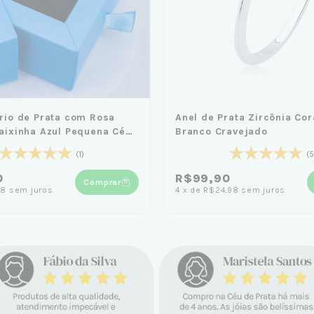
ário de Prata com Rosa
Anel de Prata Zircônia Co
Caixinha Azul Pequena Céu
Branco Cravejado
(1)
(5
0
R$99,90
Comprar
98
sem juros
4
x
de
R$24,98
sem juros