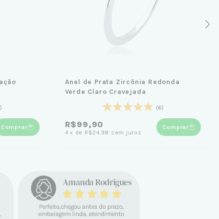
ração
Anel de Prata Zircônia Redonda
Verde Claro Cravejada
)
(6)
R$99,90
Comprar
Comprar
4
x
de
R$24,98
sem juros