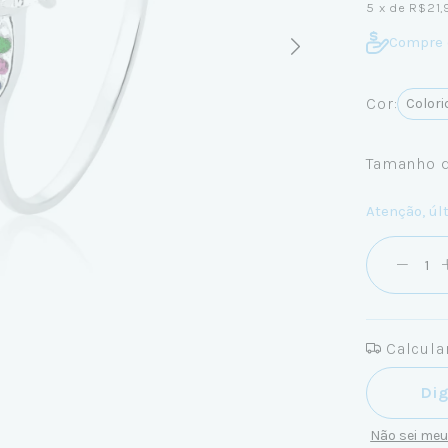
5
x de
R$21,
Compre 
Cor:
Colori
Tamanho d
Atenção, úl
Calcular
Entregas pa
Não sei me