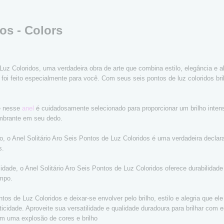
os - Colors
Luz Coloridos, uma verdadeira obra de arte que combina estilo, elegância e 
foi feito especialmente para você. Com seus seis pontos de luz coloridos brilh
te nesse
anel
é cuidadosamente selecionado para proporcionar um brilho inte
lumbrante em seu dedo.
do, o Anel Solitário Aro Seis Pontos de Luz Coloridos é uma verdadeira decla
s.
idade, o Anel Solitário Aro Seis Pontos de Luz Coloridos oferece durabilidad
empo.
ntos de Luz Coloridos e deixar-se envolver pelo brilho, estilo e alegria que e
icidade. Aproveite sua versatilidade e qualidade duradoura para brilhar com
com uma explosão de cores e brilho