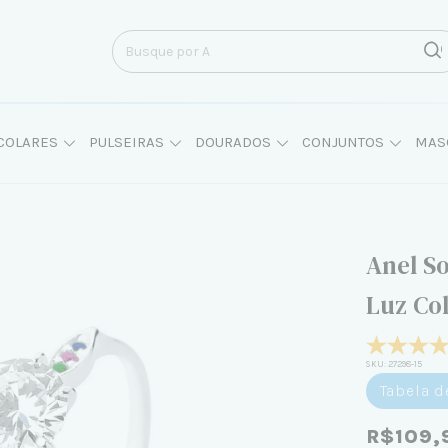
COLARES
PULSEIRAS
DOURADOS
CONJUNTOS
MAS
Anel So
Luz Co
SKU:
27298-15
Tabela 
R$109,