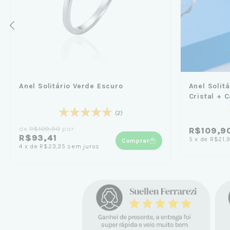
Anel Solitário Verde Escuro
Anel Solit
Cristal + 
de Prata
(2)
de
R$109,90
por
R$109,9
R$93,41
5
x
de
R$21,
Comprar
4
x
de
R$23,35
sem juros