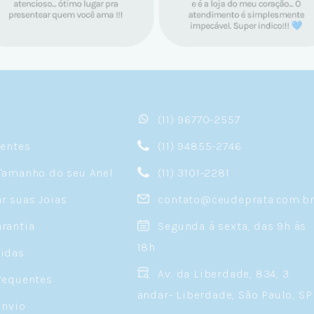
(11) 96770-2557
sentes
(11) 94855-2746
Tamanho do seu Anel
(11) 3101-2281
 suas Joias
contato@ceudeprata.com.b
rantia
Segunda à sexta, das 9h às
18h
idas
Av. da Liberdade, 834, 3
requentes
andar- Liberdade, São Paulo, SP
Envio