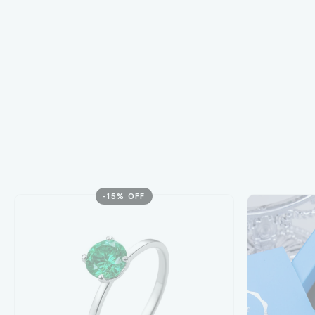
-
15
% OFF