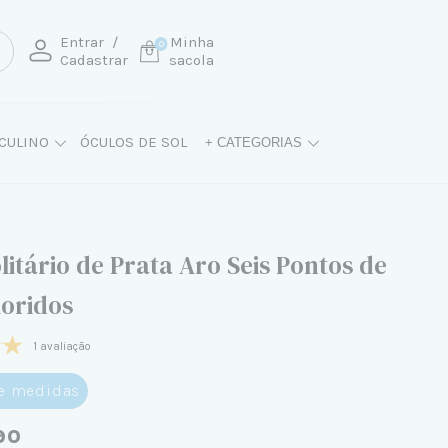
Entrar
/
Minha
0
Cadastrar
sacola
CULINO
ÓCULOS DE SOL
+ CATEGORIAS
litário de Prata Aro Seis Pontos de
loridos
1 avaliação
de medidas
90