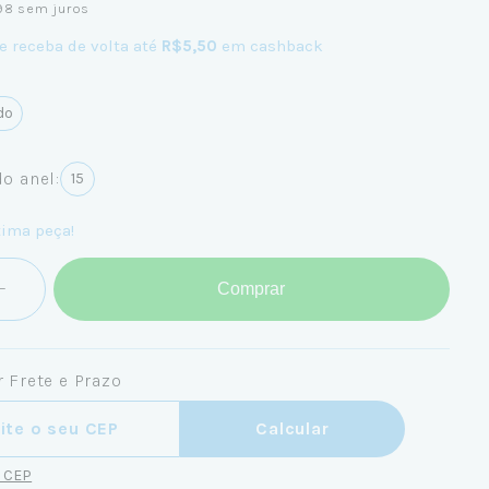
98
sem juros
e receba de volta até
R$5,50
em cashback
do
o anel:
15
tima peça!
Comprar
 Frete e Prazo
ra o CEP:
Calcular
u CEP