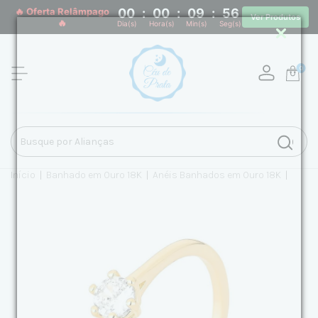
🔥 Oferta Relâmpago
00
:
00
:
09
:
55
Ver Produtos
🔥
Dia(s)
Hora(s)
Min(s)
Seg(s)
0
Início
|
Banhado em Ouro 18K
|
Anéis Banhados em Ouro 18K
|