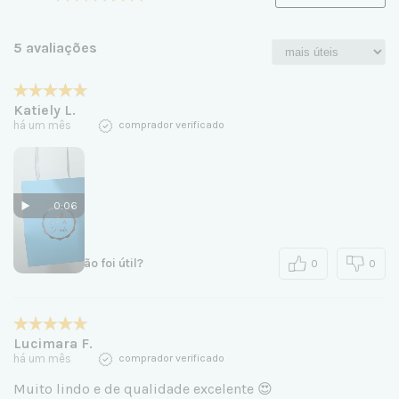
5 avaliações
Katiely L.
há um mês
comprador verificado
0:06
esta avaliação foi útil?
0
0
Lucimara F.
há um mês
comprador verificado
Muito lindo e de qualidade excelente 😍