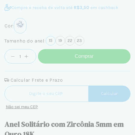
Compre e receba de volta até
R$3,50
em cashback
Cor:
Tamanho do anel:
15
19
22
23
Comprar
Calcular Frete e Prazo
Entregas para o CEP:
Calcular
Não sei meu CEP
Anel Solitário com Zircônia 5mm em
Ouro 18K