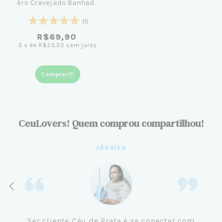
Aro Cravejado Banhado
em Ouro 18K
(1)
R$69,90
3
x
de
R$23,30
sem juros
Comprar
CeuLovers! Quem comprou compartilhou!
Aline
Me tornei cliente da Céu de Prata em