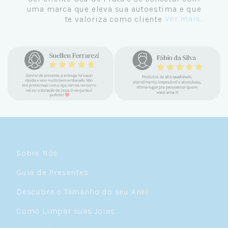
Setembro de 2024 e não me vejo
comprando em outro lugar. Eu sempre amei
Ver mais...
pratas e nunca encontrava uma loja
confiável e com jóias tão lindas até
encontrar a Céu. Atendimento
personalizado, verdadeiras jóias prata 925,
mimos e brindes incríveis. Virei cliente fiel
e amo demais as pratas que são lindas, tem
um brilho incrível e preço super justo. Fora
as promoções que rolam o ano inteiro. Sou
Céulover de carteirinha 💙
Sobre Nós
Guia de Presentes
Descubra o Tamanho do seu Anel
Como Limpar suas Joias