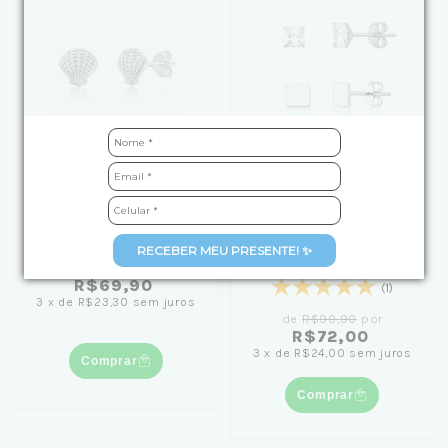
Brinco de Prata Concha
Kit Brinco de Prata Duo
Texturizada
Carre e Liso
RECEBER MEU PRESENTE! ✨
R$69,90
(1)
3
x
de
R$23,30
sem juros
de
R$99,90
por
R$72,00
3
x
de
R$24,00
sem juros
Comprar
Comprar