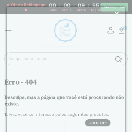
🔥 Oferta Relâmpago
00
:
00
:
09
:
54
Ver Produtos
🔥
Dia(s)
Hora(s)
Min(s)
Seg(s)
0
Erro - 404
Desculpe, mas a página que você está procurando não
existe.
Talvez você se interesse pelos seguintes produtos.
-
28
% OFF