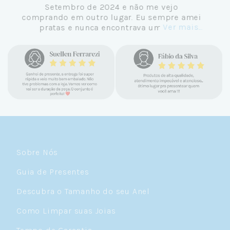
Setembro de 2024 e não me vejo
comprando em outro lugar. Eu sempre amei
Ver mais...
pratas e nunca encontrava uma loja
confiável e com jóias tão lindas até
encontrar a Céu. Atendimento
personalizado, verdadeiras jóias prata 925,
mimos e brindes incríveis. Virei cliente fiel
e amo demais as pratas que são lindas, tem
um brilho incrível e preço super justo. Fora
as promoções que rolam o ano inteiro. Sou
Céulover de carteirinha 💙
Sobre Nós
Guia de Presentes
Descubra o Tamanho do seu Anel
Como Limpar suas Joias