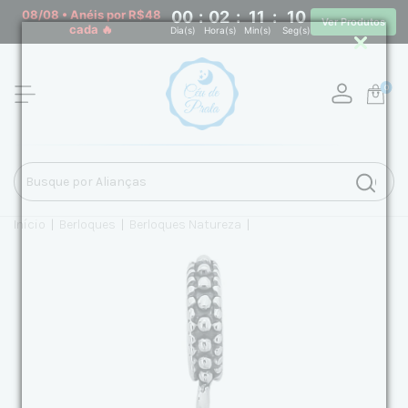
08/08 • Anéis por R$48
00
:
02
:
11
:
09
Ver Produtos
cada 🔥
Dia(s)
Hora(s)
Min(s)
Seg(s)
0
Início
|
Berloques
|
Berloques Natureza
|