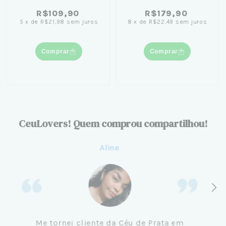
Asas Vazada (Brilha no
R$109,90
R$179,90
Escuro)
5
x
de
R$21,98
sem juros
8
x
de
R$22,49
sem juros
Comprar
Comprar
CeuLovers! Quem comprou compartilhou!
Aline
Me tornei cliente da Céu de Prata em