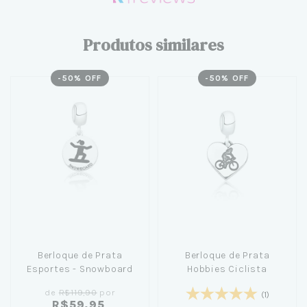
Produtos similares
-
50
% OFF
-
50
% OFF
Berloque de Prata
Berloque de Prata
Esportes - Snowboard
Hobbies Ciclista
de
R$119,90
por
(1)
R$59,95