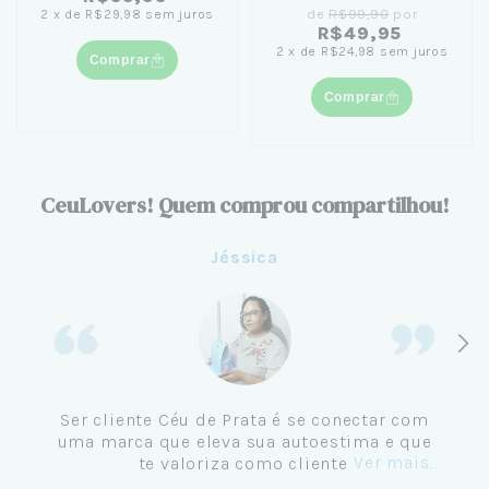
de
R$99,90
por
2
x
de
R$29,98
sem juros
R$49,95
2
x
de
R$24,98
sem juros
Comprar
Comprar
CeuLovers! Quem comprou compartilhou!
Aline
Me tornei cliente da Céu de Prata em
Setembro de 2024 e não me vejo
comprando em outro lugar. Eu sempre amei
Ver mais...
pratas e nunca encontrava uma loja