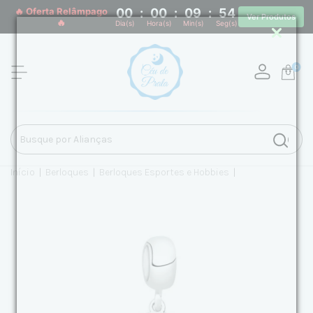
🔥 Oferta Relâmpago
00
:
00
:
09
:
54
Ver Produtos
🔥
Dia(s)
Hora(s)
Min(s)
Seg(s)
0
Início
|
Berloques
|
Berloques Esportes e Hobbies
|