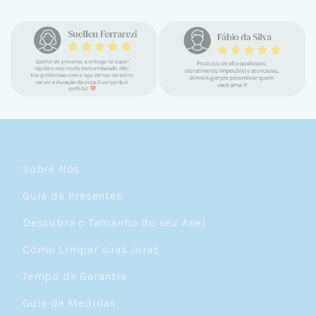
confiável e com jóias tão lindas até
encontrar a Céu. Atendimento
personalizado, verdadeiras jóias prata 925,
mimos e brindes incríveis. Virei cliente fiel
e amo demais as pratas que são lindas, tem
um brilho incrível e preço super justo. Fora
as promoções que rolam o ano inteiro. Sou
Céulover de carteirinha 💙
Sobre Nós
Guia de Presentes
Descubra o Tamanho do seu Anel
Como Limpar suas Joias
Tempo de Garantia
Guia de Medidas