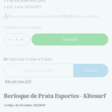
2
x de
R$29,98
sem juros
está com 50%OFF
Compre e receba de volta até
R$3,00
em cashback
Atenção, última peça!
Comprar
Calcular Frete e Prazo
Entregas para o CEP:
Calcular
Não sei meu CEP
Berloque de Prata Esportes - Kitesurf
Código do Produto: BL13849