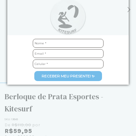
RECEBER MEU PRESENTE! ✨
Berloque de Prata Esportes -
Kitesurf
SKU:
13849
De
R$119,90
por
R$59,95